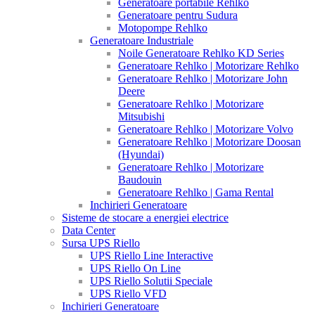
Generatoare portabile Rehlko
Generatoare pentru Sudura
Motopompe Rehlko
Generatoare Industriale
Noile Generatoare Rehlko KD Series
Generatoare Rehlko | Motorizare Rehlko
Generatoare Rehlko | Motorizare John
Deere
Generatoare Rehlko | Motorizare
Mitsubishi
Generatoare Rehlko | Motorizare Volvo
Generatoare Rehlko | Motorizare Doosan
(Hyundai)
Generatoare Rehlko | Motorizare
Baudouin
Generatoare Rehlko | Gama Rental
Inchirieri Generatoare
Sisteme de stocare a energiei electrice
Data Center
Sursa UPS Riello
UPS Riello Line Interactive
UPS Riello On Line
UPS Riello Solutii Speciale
UPS Riello VFD
Inchirieri Generatoare