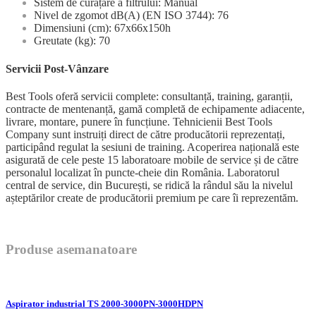
Sistem de curățare a filtrului: Manual
Nivel de zgomot dB(A) (EN ISO 3744): 76
Dimensiuni (cm): 67x66x150h
Greutate (kg): 70
Servicii Post-Vânzare
Best Tools oferă servicii complete: consultanță, training, garanții,
contracte de mentenanță, gamă completă de echipamente adiacente,
livrare, montare, punere în funcțiune. Tehnicienii Best Tools
Company sunt instruiți direct de către producătorii reprezentați,
participând regulat la sesiuni de training. Acoperirea națională este
asigurată de cele peste 15 laboratoare mobile de service și de către
personalul localizat în puncte-cheie din România. Laboratorul
central de service, din București, se ridică la rândul său la nivelul
așteptărilor create de producătorii premium pe care îi reprezentăm.
Produse asemanatoare
Aspirator industrial TS 2000-3000PN-3000HDPN