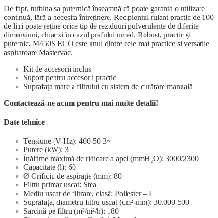
De fapt, turbina sa puternică înseamnă că poate garanta o utilizare
continuă, fără a necesita întreținere. Recipientul rulant practic de 100
de litri poate reține orice tip de reziduuri pulverulente de diferite
dimensiuni, chiar și în cazul prafului umed. Robust, practic și
puternic, M450S ECO este unul dintre cele mai practice și versatile
aspiratoare Mastervac.
Kit de accesorii inclus
Suport pentru accesorii practic
Suprafața mare a filtrului cu sistem de curățare manuală
Contactează-ne acum pentru mai multe detalii!
Date tehnice
Tensiune (V-Hz): 400-50 3~
Putere (kW): 3
Înălțime maximă de ridicare a apei (mmH₂O): 3000/2300
Capacitate (l): 60
Ø Orificiu de aspirație (mm): 80
Filtru primar uscat: Stea
Mediu uscat de filtrare, clasă: Poliester – L
Suprafață, diametru filtru uscat (cm²-mm): 30.000-500
Sarcină pe filtru (m³/m²/h): 180