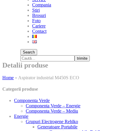
Compania
Stiri
Brosuri
Foto
Cariere
Contact
Search
trimite
Detalii produse
Home
»
Aspirator industrial M450S ECO
Categorii produse
Componenta Verde
Componenta Verde – Energie
Componenta Verde – Mediu
Energie
Grupuri Electrogene Rehlko
Generatoare Portabile