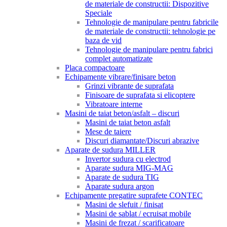
de materiale de constructii: Dispozitive
Speciale
Tehnologie de manipulare pentru fabricile
de materiale de constructii: tehnologie pe
baza de vid
Tehnologie de manipulare pentru fabrici
complet automatizate
Placa compactoare
Echipamente vibrare/finisare beton
Grinzi vibrante de suprafata
Finisoare de suprafata si elicoptere
Vibratoare interne
Masini de taiat beton/asfalt – discuri
Masini de taiat beton asfalt
Mese de taiere
Discuri diamantate/Discuri abrazive
Aparate de sudura MILLER
Invertor sudura cu electrod
Aparate sudura MIG-MAG
Aparate de sudura TIG
Aparate sudura argon
Echipamente pregatire suprafete CONTEC
Masini de slefuit / finisat
Masini de sablat / ecruisat mobile
Masini de frezat / scarificatoare