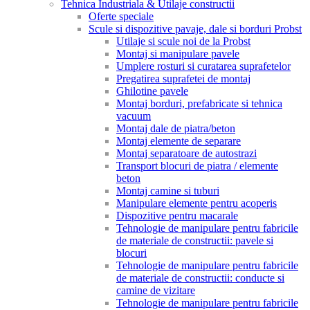
Tehnica Industriala & Utilaje constructii
Oferte speciale
Scule si dispozitive pavaje, dale si borduri Probst
Utilaje si scule noi de la Probst
Montaj si manipulare pavele
Umplere rosturi si curatarea suprafetelor
Pregatirea suprafetei de montaj
Ghilotine pavele
Montaj borduri, prefabricate si tehnica
vacuum
Montaj dale de piatra/beton
Montaj elemente de separare
Montaj separatoare de autostrazi
Transport blocuri de piatra / elemente
beton
Montaj camine si tuburi
Manipulare elemente pentru acoperis
Dispozitive pentru macarale
Tehnologie de manipulare pentru fabricile
de materiale de constructii: pavele si
blocuri
Tehnologie de manipulare pentru fabricile
de materiale de constructii: conducte si
camine de vizitare
Tehnologie de manipulare pentru fabricile