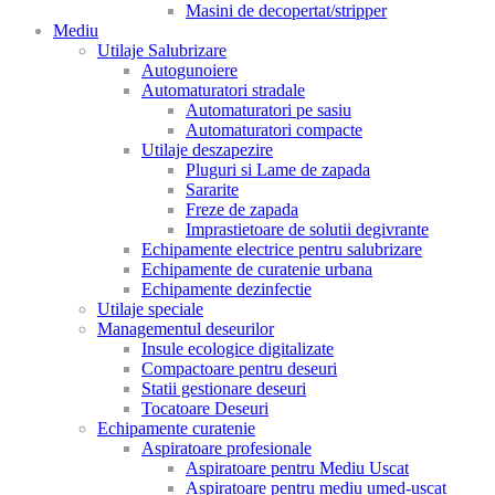
Masini de decopertat/stripper
Mediu
Utilaje Salubrizare
Autogunoiere
Automaturatori stradale
Automaturatori pe sasiu
Automaturatori compacte
Utilaje deszapezire
Pluguri si Lame de zapada
Sararite
Freze de zapada
Imprastietoare de solutii degivrante
Echipamente electrice pentru salubrizare
Echipamente de curatenie urbana
Echipamente dezinfectie
Utilaje speciale
Managementul deseurilor
Insule ecologice digitalizate
Compactoare pentru deseuri
Statii gestionare deseuri
Tocatoare Deseuri
Echipamente curatenie
Aspiratoare profesionale
Aspiratoare pentru Mediu Uscat
Aspiratoare pentru mediu umed-uscat