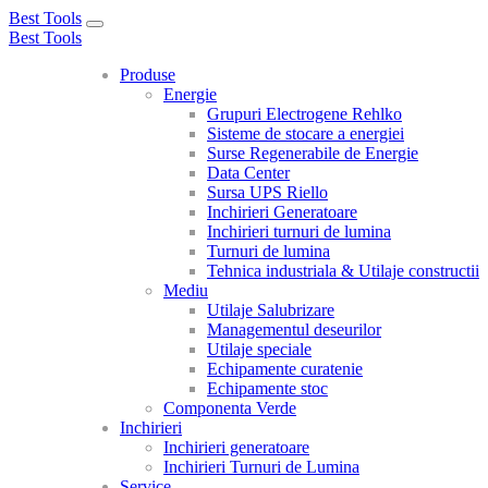
Best Tools
Toggle
Best Tools
navigation
Produse
Energie
Grupuri Electrogene Rehlko
Sisteme de stocare a energiei
Surse Regenerabile de Energie
Data Center
Sursa UPS Riello
Inchirieri Generatoare
Inchirieri turnuri de lumina
Turnuri de lumina
Tehnica industriala & Utilaje constructii
Mediu
Utilaje Salubrizare
Managementul deseurilor
Utilaje speciale
Echipamente curatenie
Echipamente stoc
Componenta Verde
Inchirieri
Inchirieri generatoare
Inchirieri Turnuri de Lumina
Service