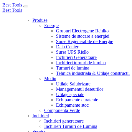
Best Tools
Toggle
Best Tools
navigation
Produse
Energie
Grupuri Electrogene Rehlko
Sisteme de stocare a energiei
Surse Regenerabile de Energie
Data Center
Sursa UPS Riello
Inchirieri Generatoare
Inchirieri turnuri de lumina
Turnuri de lumina
Tehnica industriala & Utilaje constructii
Mediu
Utilaje Salubrizare
Managementul deseurilor
Utilaje speciale
Echipamente curatenie
Echipamente stoc
Componenta Verde
Inchirieri
Inchirieri generatoare
Inchirieri Turnuri de Lumina
Service