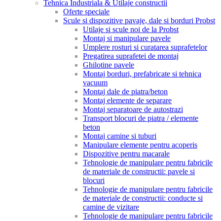
Tehnica Industriala & Utilaje constructii
Oferte speciale
Scule si dispozitive pavaje, dale si borduri Probst
Utilaje si scule noi de la Probst
Montaj si manipulare pavele
Umplere rosturi si curatarea suprafetelor
Pregatirea suprafetei de montaj
Ghilotine pavele
Montaj borduri, prefabricate si tehnica
vacuum
Montaj dale de piatra/beton
Montaj elemente de separare
Montaj separatoare de autostrazi
Transport blocuri de piatra / elemente
beton
Montaj camine si tuburi
Manipulare elemente pentru acoperis
Dispozitive pentru macarale
Tehnologie de manipulare pentru fabricile
de materiale de constructii: pavele si
blocuri
Tehnologie de manipulare pentru fabricile
de materiale de constructii: conducte si
camine de vizitare
Tehnologie de manipulare pentru fabricile