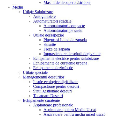
Masini de decopertat/stripper
Mediu
Utilaje Salubrizare
Autogunoiere
Automaturatori stradale
Automaturatori compacte
Automaturatori pe sasiu
Utilaje deszapezire
Pluguri si Lame de zapada
Sararite
Freze de zapada
Imprastietoare de solutii degivrante
Echipamente electrice pentru salubrizare
Echipamente de curatenie urbana
Echipamente dezinfectie
Utilaje speciale
Managementul deseurilor
Insule ecologice digitalizate
Compactoare pentru deseuri
Statii gestionare deseuri
Tocatoare Deseuri
Echipamente curatenie
Aspiratoare profesionale
Aspiratoare pentru Mediu Uscat
Aspiratoare pentru mediu umed-uscat