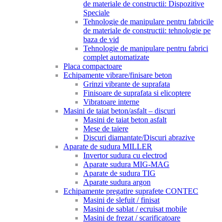
de materiale de constructii: Dispozitive
Speciale
Tehnologie de manipulare pentru fabricile
de materiale de constructii: tehnologie pe
baza de vid
Tehnologie de manipulare pentru fabrici
complet automatizate
Placa compactoare
Echipamente vibrare/finisare beton
Grinzi vibrante de suprafata
Finisoare de suprafata si elicoptere
Vibratoare interne
Masini de taiat beton/asfalt – discuri
Masini de taiat beton asfalt
Mese de taiere
Discuri diamantate/Discuri abrazive
Aparate de sudura MILLER
Invertor sudura cu electrod
Aparate sudura MIG-MAG
Aparate de sudura TIG
Aparate sudura argon
Echipamente pregatire suprafete CONTEC
Masini de slefuit / finisat
Masini de sablat / ecruisat mobile
Masini de frezat / scarificatoare