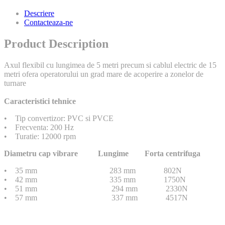
Descriere
Contacteaza-ne
Product Description
Axul flexibil cu lungimea de 5 metri precum si cablul electric de 15
metri ofera operatorului un grad mare de acoperire a zonelor de
turnare
Caracteristici tehnice
• Tip convertizor: PVC si PVCE
• Frecventa: 200 Hz
• Turatie: 12000 rpm
Diametru cap vibrare Lungime Forta centrifuga
• 35 mm 283 mm 802N
• 42 mm 335 mm 1750N
• 51 mm 294 mm 2330N
• 57 mm 337 mm 4517N