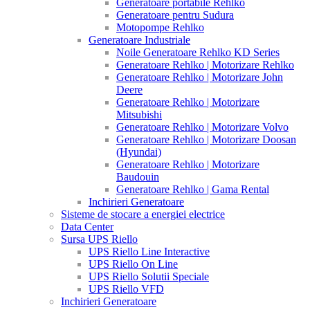
Generatoare portabile Rehlko
Generatoare pentru Sudura
Motopompe Rehlko
Generatoare Industriale
Noile Generatoare Rehlko KD Series
Generatoare Rehlko | Motorizare Rehlko
Generatoare Rehlko | Motorizare John
Deere
Generatoare Rehlko | Motorizare
Mitsubishi
Generatoare Rehlko | Motorizare Volvo
Generatoare Rehlko | Motorizare Doosan
(Hyundai)
Generatoare Rehlko | Motorizare
Baudouin
Generatoare Rehlko | Gama Rental
Inchirieri Generatoare
Sisteme de stocare a energiei electrice
Data Center
Sursa UPS Riello
UPS Riello Line Interactive
UPS Riello On Line
UPS Riello Solutii Speciale
UPS Riello VFD
Inchirieri Generatoare