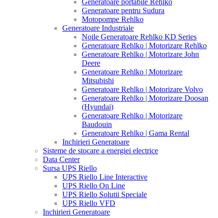
Generatoare portabile Rehlko
Generatoare pentru Sudura
Motopompe Rehlko
Generatoare Industriale
Noile Generatoare Rehlko KD Series
Generatoare Rehlko | Motorizare Rehlko
Generatoare Rehlko | Motorizare John
Deere
Generatoare Rehlko | Motorizare
Mitsubishi
Generatoare Rehlko | Motorizare Volvo
Generatoare Rehlko | Motorizare Doosan
(Hyundai)
Generatoare Rehlko | Motorizare
Baudouin
Generatoare Rehlko | Gama Rental
Inchirieri Generatoare
Sisteme de stocare a energiei electrice
Data Center
Sursa UPS Riello
UPS Riello Line Interactive
UPS Riello On Line
UPS Riello Solutii Speciale
UPS Riello VFD
Inchirieri Generatoare