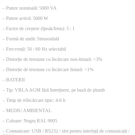
– Putere nominală: 5000 VA
– Putere activă: 5000 W
– Factor de creștere (Ipeak/Irms): 3 : 1
– Formă de undă: Sinusoidală
– Frecvență: 50 / 60 Hz selectabil
– Distorție de tensiune cu încărcare non-liniară: <3%
– Distorție de tensiune cu încărcare liniară: <1%
– BATERII
– Tip: VRLA AGM fără întreținere, pe bază de plumb
– Timp de reîncărcare tipic: 4-6 h
– MEDIU AMBIENTAL
– Culoare: Negru RAL 9005
– Comunicare: USB / RS232 / slot pentru interfață de comunicații /