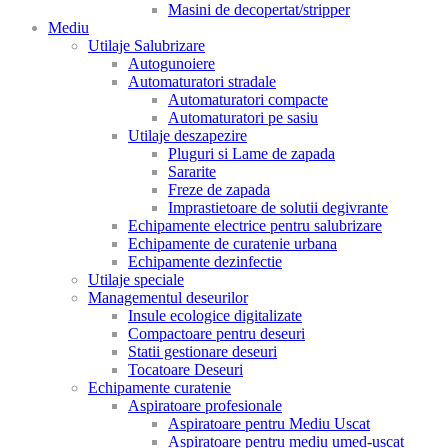
Masini de decopertat/stripper
Mediu
Utilaje Salubrizare
Autogunoiere
Automaturatori stradale
Automaturatori compacte
Automaturatori pe sasiu
Utilaje deszapezire
Pluguri si Lame de zapada
Sararite
Freze de zapada
Imprastietoare de solutii degivrante
Echipamente electrice pentru salubrizare
Echipamente de curatenie urbana
Echipamente dezinfectie
Utilaje speciale
Managementul deseurilor
Insule ecologice digitalizate
Compactoare pentru deseuri
Statii gestionare deseuri
Tocatoare Deseuri
Echipamente curatenie
Aspiratoare profesionale
Aspiratoare pentru Mediu Uscat
Aspiratoare pentru mediu umed-uscat