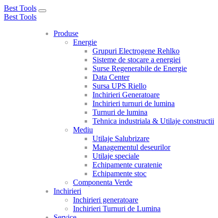
Best Tools
Toggle
Best Tools
navigation
Produse
Energie
Grupuri Electrogene Rehlko
Sisteme de stocare a energiei
Surse Regenerabile de Energie
Data Center
Sursa UPS Riello
Inchirieri Generatoare
Inchirieri turnuri de lumina
Turnuri de lumina
Tehnica industriala & Utilaje constructii
Mediu
Utilaje Salubrizare
Managementul deseurilor
Utilaje speciale
Echipamente curatenie
Echipamente stoc
Componenta Verde
Inchirieri
Inchirieri generatoare
Inchirieri Turnuri de Lumina
Service