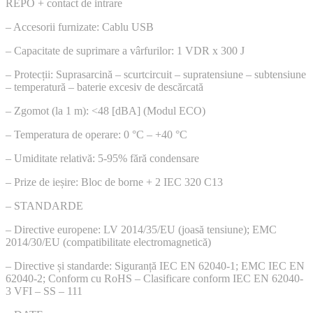
REPO + contact de intrare
– Accesorii furnizate: Cablu USB
– Capacitate de suprimare a vârfurilor: 1 VDR x 300 J
– Protecții: Suprasarcină – scurtcircuit – supratensiune – subtensiune
– temperatură – baterie excesiv de descărcată
– Zgomot (la 1 m): <48 [dBA] (Modul ECO)
– Temperatura de operare: 0 °C – +40 °C
– Umiditate relativă: 5-95% fără condensare
– Prize de ieșire: Bloc de borne + 2 IEC 320 C13
– STANDARDE
– Directive europene: LV 2014/35/EU (joasă tensiune); EMC
2014/30/EU (compatibilitate electromagnetică)
– Directive și standarde: Siguranță IEC EN 62040-1; EMC IEC EN
62040-2; Conform cu RoHS – Clasificare conform IEC EN 62040-
3 VFI – SS – 111