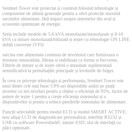
Sentinel Tower este proiectat și construit folosind tehnologie și
componente de ultimă generație pentru a oferi protecție maximă
sarcinilor alimentate, fără impact asupra sistemelor din aval și
economii optimizate de energie.
Seria include modele de 5-6 kVA monofazate/monofazate și 8-10
kVA cu intrare monofazată/trifazată și ieșire cu tehnologie ON LINE
dublă conversie (VFI):
sarcina este alimentata continuu de invertorul care furnizeaza o
tensiune sinusoidala, filtrata si stabilizata ca forma si frecventa.
Filtrele de intrare și de ieșire oferă o imunitate suplimentară
semnificativă la perturbațiile principale și loviturile de fulger.
În ceea ce privește tehnologia și performanța, Sentinel Tower este
unul dintre cele mai bune UPS-uri disponibile astăzi pe piață:
invertor cu trei niveluri pentru a obține o eficiență de 95%, factor de
putere de ieșire 1 pentru a crește eficiența sistemului și a
dispozitivelor și pentru a reduce pierderile sistemului de alimentare.
Funcții selectabile pentru modul ECO și modul SMART ACTIVE;
nou afișaj LCD de diagnosticare personalizat, interfețe RS232 și
USB cu software Powershield³, intrare ESD, slot de interfață cu
plăci opționale.