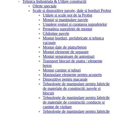
Tehnica Industriala & Utilaje constructii
Oferte speciale
Scule si dispozitive pavaje, dale si borduri Probst
Utilaje si scule noi de la Probst
Montaj si manipulare pavele
Umplere rosturi si curatarea suprafetelor
Pregatirea suprafetei de montaj
Ghilotine pavele
Montaj borduri, prefabricate si tehnica
vacuum
Montaj dale de piatra/beton
Montaj elemente de separare
Montaj separatoare de autostrazi
Transport blocuri de piatra / elemente
beton
Montaj camine si tuburi
Manipulare elemente pentru acoperis
Dispozitive pentru macarale
Tehnologie de manipulare pentru fabricile
de materiale de constructii: pavele si
blocuri
Tehnologie de manipulare pentru fabricile
de materiale de constructii: conducte si
camine de vizitare
Tehnologie de manipulare pentru fabricile