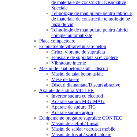
de materiale de constructii: Dispozitive
Speciale
Tehnologie de manipulare pentru fabricile
de materiale de constructii: tehnologie pe
baza de vid
Tehnologie de manipulare pentru fabrici
complet automatizate
Placa compactoare
Echipamente vibrare/finisare beton
Grinzi vibrante de suprafata
Finisoare de suprafata si elicoptere
Vibratoare interne
Masini de taiat beton/asfalt – discuri
Masini de taiat beton asfalt
Mese de taiere
Discuri diamantate/Discuri abrazive
Aparate de sudura MILLER
Invertor sudura cu electrod
Aparate sudura MIG-MAG
Aparate de sudura TIG
Aparate sudura argon
Echipamente pregatire suprafete CONTEC
Masini de slefuit / finisat
Masini de sablat / ecruisat mobile
Masini de frezat / scarificatoare