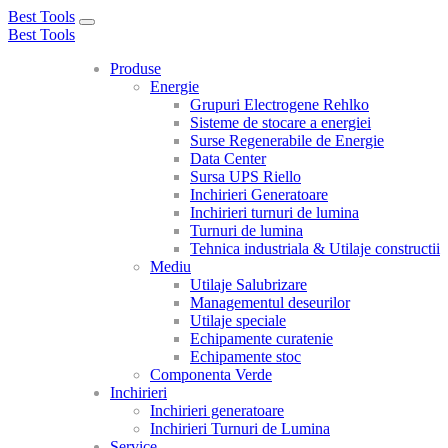
Best Tools
Toggle
Best Tools
navigation
Produse
Energie
Grupuri Electrogene Rehlko
Sisteme de stocare a energiei
Surse Regenerabile de Energie
Data Center
Sursa UPS Riello
Inchirieri Generatoare
Inchirieri turnuri de lumina
Turnuri de lumina
Tehnica industriala & Utilaje constructii
Mediu
Utilaje Salubrizare
Managementul deseurilor
Utilaje speciale
Echipamente curatenie
Echipamente stoc
Componenta Verde
Inchirieri
Inchirieri generatoare
Inchirieri Turnuri de Lumina
Service