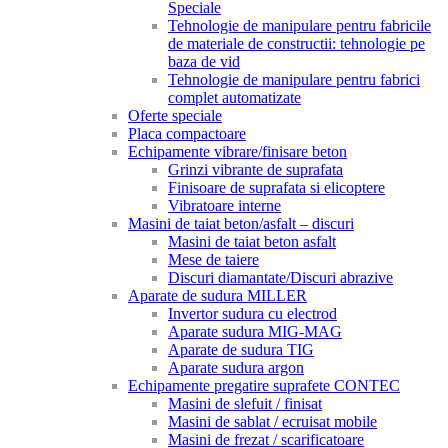
Speciale
Tehnologie de manipulare pentru fabricile
de materiale de constructii: tehnologie pe
baza de vid
Tehnologie de manipulare pentru fabrici
complet automatizate
Oferte speciale
Placa compactoare
Echipamente vibrare/finisare beton
Grinzi vibrante de suprafata
Finisoare de suprafata si elicoptere
Vibratoare interne
Masini de taiat beton/asfalt – discuri
Masini de taiat beton asfalt
Mese de taiere
Discuri diamantate/Discuri abrazive
Aparate de sudura MILLER
Invertor sudura cu electrod
Aparate sudura MIG-MAG
Aparate de sudura TIG
Aparate sudura argon
Echipamente pregatire suprafete CONTEC
Masini de slefuit / finisat
Masini de sablat / ecruisat mobile
Masini de frezat / scarificatoare