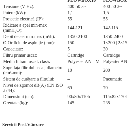
FLOWBOX10
FLOWBOX
Tensiune (V-Hz):
400-50 3~
400-50 3~
Putere (kW):
1,1
1,5
Protecție electrică (IP):
55
55
Ridicare a apei min-max
144-121
142-115
(mmH₂O):
Debit de aer min-max (mᶟ/h):
1350-2100
1350-2400
Ø Orificiu de aspirație (mm):
150
1×200 | 2×1
Capacitate:
5
30
Filtru primar uscat:
Cartridge
Cartridge
Mediu filtrant uscat, clasă:
Polyester ANT M
Polyester A
Suprafața filtrului uscat, diametru
10
200
(cm²-mm):
Sistem de curățare a filtrului:
–
Pneumatic
Nivel de zgomot dB(A) (EN ISO
69
70
3744):
Dimensiuni (cm):
90x80x110h
115x82x170
Greutate (kg):
145
235
Servicii Post-Vânzare