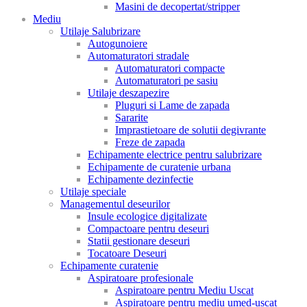
Masini de decopertat/stripper
Mediu
Utilaje Salubrizare
Autogunoiere
Automaturatori stradale
Automaturatori compacte
Automaturatori pe sasiu
Utilaje deszapezire
Pluguri si Lame de zapada
Sararite
Imprastietoare de solutii degivrante
Freze de zapada
Echipamente electrice pentru salubrizare
Echipamente de curatenie urbana
Echipamente dezinfectie
Utilaje speciale
Managementul deseurilor
Insule ecologice digitalizate
Compactoare pentru deseuri
Statii gestionare deseuri
Tocatoare Deseuri
Echipamente curatenie
Aspiratoare profesionale
Aspiratoare pentru Mediu Uscat
Aspiratoare pentru mediu umed-uscat