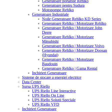
Generatoare portabile Rehlko
Generatoare pentru Sudura
Motopompe Rehlko
Generatoare Industriale
Noile Generatoare Rehlko KD Series
Generatoare Rehlko | Motorizare Rehlko
Generatoare Rehlko | Motorizare John
Deere
Generatoare Rehlko | Motorizare
Mitsubishi
Generatoare Rehlko | Motorizare Volvo
Generatoare Rehlko | Motorizare Doosan
(Hyundai)
Generatoare Rehlko | Motorizare
Baudouin
Generatoare Rehlko | Gama Rental
Inchirieri Generatoare
Sisteme de stocare a energiei electrice
Data Center
Sursa UPS Riello
UPS Riello Line Interactive
UPS Riello On Line
UPS Riello Solutii Speciale
UPS Riello VFD
Inchirieri Generatoare