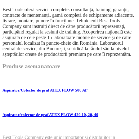
Best Tools oferă servicii complete: consultanță, training, garanții,
contracte de mentenanță, gamă completă de echipamente adiacente,
livrare, montare, punere în funcțiune. Tehnicienii Best Tools
Company sunt instruiți direct de către producătorii reprezentați,
participând regulat la sesiuni de training. Acoperirea națională este
asigurată de cele peste 15 laboratoare mobile de service și de către
personalul localizat în puncte-cheie din România. Laboratorul
central de service, din București, se ridică la rândul său la nivelul
așteptărilor create de producătorii premium pe care îi reprezentăm.
Produse asemanatoare
Aspirator/Colector de praf ATEX FLOW 500 AP
Aspirator/colector de praf ATEX FLOW 420 10, 20, 40
Best Tools Company este unic importator si distribuitor in