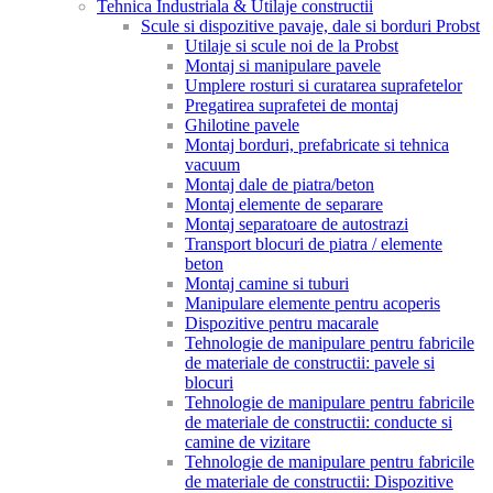
Tehnica Industriala & Utilaje constructii
Scule si dispozitive pavaje, dale si borduri Probst
Utilaje si scule noi de la Probst
Montaj si manipulare pavele
Umplere rosturi si curatarea suprafetelor
Pregatirea suprafetei de montaj
Ghilotine pavele
Montaj borduri, prefabricate si tehnica
vacuum
Montaj dale de piatra/beton
Montaj elemente de separare
Montaj separatoare de autostrazi
Transport blocuri de piatra / elemente
beton
Montaj camine si tuburi
Manipulare elemente pentru acoperis
Dispozitive pentru macarale
Tehnologie de manipulare pentru fabricile
de materiale de constructii: pavele si
blocuri
Tehnologie de manipulare pentru fabricile
de materiale de constructii: conducte si
camine de vizitare
Tehnologie de manipulare pentru fabricile
de materiale de constructii: Dispozitive