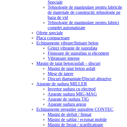
Speciale
Tehnologie de manipulare pentru fabricile
de materiale de constructii: tehnologie pe
baza de vid
Tehnologie de manipulare pentru fabrici
complet automatizate
Oferte speciale
Placa compactoare
Echipamente vibrare/finisare beton
Grinzi vibrante de suprafata
Finisoare de suprafata si elicoptere
Vibratoare interne
Masini de taiat beton/asfalt – discuri
Masini de taiat beton asfalt
Mese de taiere
Discuri diamantate/Discuri abrazive
Aparate de sudura MILLER
Invertor sudura cu electrod
Aparate sudura MIG-MAG
Aparate de sudura TIG
Aparate sudura argon
Echipamente pregatire suprafete CONTEC
Masini de slefuit / finisat
Masini de sablat / ecruisat mobile
Masini de frezat / scarificatoare