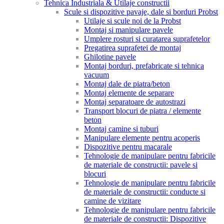
Tehnica Industriala & Utilaje constructii
Scule si dispozitive pavaje, dale si borduri Probst
Utilaje si scule noi de la Probst
Montaj si manipulare pavele
Umplere rosturi si curatarea suprafetelor
Pregatirea suprafetei de montaj
Ghilotine pavele
Montaj borduri, prefabricate si tehnica
vacuum
Montaj dale de piatra/beton
Montaj elemente de separare
Montaj separatoare de autostrazi
Transport blocuri de piatra / elemente
beton
Montaj camine si tuburi
Manipulare elemente pentru acoperis
Dispozitive pentru macarale
Tehnologie de manipulare pentru fabricile
de materiale de constructii: pavele si
blocuri
Tehnologie de manipulare pentru fabricile
de materiale de constructii: conducte si
camine de vizitare
Tehnologie de manipulare pentru fabricile
de materiale de constructii: Dispozitive