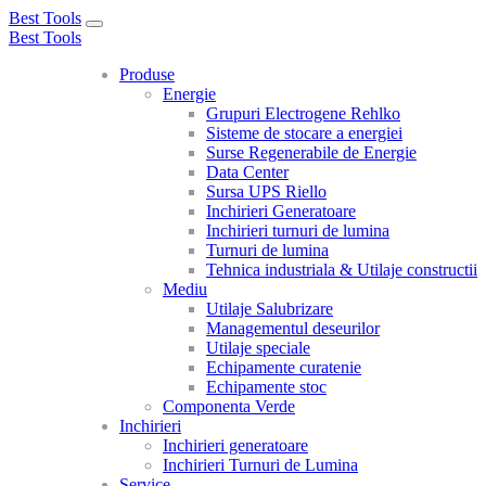
Best Tools
Toggle
Best Tools
navigation
Produse
Energie
Grupuri Electrogene Rehlko
Sisteme de stocare a energiei
Surse Regenerabile de Energie
Data Center
Sursa UPS Riello
Inchirieri Generatoare
Inchirieri turnuri de lumina
Turnuri de lumina
Tehnica industriala & Utilaje constructii
Mediu
Utilaje Salubrizare
Managementul deseurilor
Utilaje speciale
Echipamente curatenie
Echipamente stoc
Componenta Verde
Inchirieri
Inchirieri generatoare
Inchirieri Turnuri de Lumina
Service