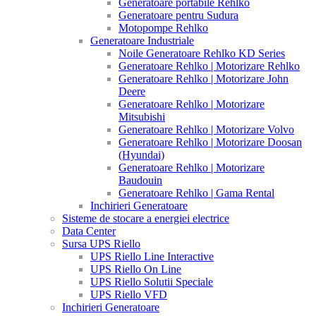
Generatoare portabile Rehlko
Generatoare pentru Sudura
Motopompe Rehlko
Generatoare Industriale
Noile Generatoare Rehlko KD Series
Generatoare Rehlko | Motorizare Rehlko
Generatoare Rehlko | Motorizare John
Deere
Generatoare Rehlko | Motorizare
Mitsubishi
Generatoare Rehlko | Motorizare Volvo
Generatoare Rehlko | Motorizare Doosan
(Hyundai)
Generatoare Rehlko | Motorizare
Baudouin
Generatoare Rehlko | Gama Rental
Inchirieri Generatoare
Sisteme de stocare a energiei electrice
Data Center
Sursa UPS Riello
UPS Riello Line Interactive
UPS Riello On Line
UPS Riello Solutii Speciale
UPS Riello VFD
Inchirieri Generatoare