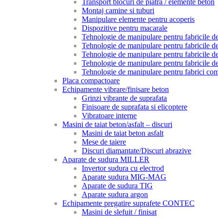
Transport blocuri de piatra / elemente beton
Montaj camine si tuburi
Manipulare elemente pentru acoperis
Dispozitive pentru macarale
Tehnologie de manipulare pentru fabricile de 
Tehnologie de manipulare pentru fabricile de 
Tehnologie de manipulare pentru fabricile de
Tehnologie de manipulare pentru fabricile de
Tehnologie de manipulare pentru fabrici com
Placa compactoare
Echipamente vibrare/finisare beton
Grinzi vibrante de suprafata
Finisoare de suprafata si elicoptere
Vibratoare interne
Masini de taiat beton/asfalt – discuri
Masini de taiat beton asfalt
Mese de taiere
Discuri diamantate/Discuri abrazive
Aparate de sudura MILLER
Invertor sudura cu electrod
Aparate sudura MIG-MAG
Aparate de sudura TIG
Aparate sudura argon
Echipamente pregatire suprafete CONTEC
Masini de slefuit / finisat