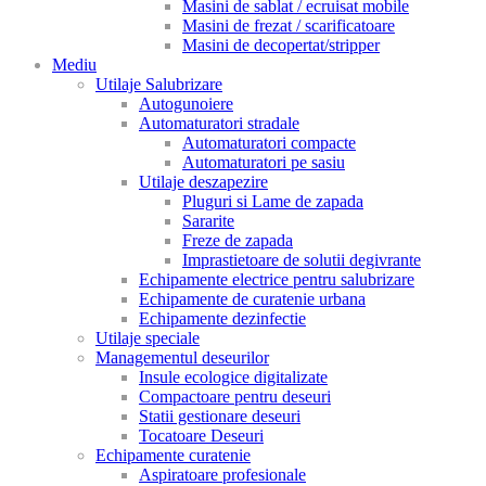
Masini de sablat / ecruisat mobile
Masini de frezat / scarificatoare
Masini de decopertat/stripper
Mediu
Utilaje Salubrizare
Autogunoiere
Automaturatori stradale
Automaturatori compacte
Automaturatori pe sasiu
Utilaje deszapezire
Pluguri si Lame de zapada
Sararite
Freze de zapada
Imprastietoare de solutii degivrante
Echipamente electrice pentru salubrizare
Echipamente de curatenie urbana
Echipamente dezinfectie
Utilaje speciale
Managementul deseurilor
Insule ecologice digitalizate
Compactoare pentru deseuri
Statii gestionare deseuri
Tocatoare Deseuri
Echipamente curatenie
Aspiratoare profesionale