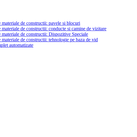
materiale de constructii: pavele si blocuri
materiale de constructii: conducte si camine de vizitare
 materiale de constructii: Dispozitive Speciale
 materiale de constructii: tehnologie pe baza de vid
plet automatizate