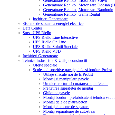
Generatoare Rehlko | Motorizare Volvo
Generatoare Rehlko | Motorizare Doosan (
Generatoare Rehlko | Motorizare Baudouin
Generatoare Rehlko | Gama Rental
Inchirieri Generatoare
Sisteme de stocare a energiei electrice
Data Center
Sursa UPS Riello
UPS Riello Line Interactive
UPS Riello On Line
UPS Riello Solutii Speciale
UPS Riello VFD
Inchirieri Generatoare
Tehnica Industriala & Utilaje constructii
Oferte speciale
Scule si dispozitive pavaje, dale si borduri Probst
Utilaje si scule noi de la Probst
Montaj si manipulare pavele
Umplere rosturi si curatarea suprafetelor
Pregatirea suprafetei de montaj
Ghilotine pavele
Montaj borduri, prefabricate si tehnica vac
Montaj dale de piatra/beton
Montaj elemente de separare
Montaj separatoare de autostrazi