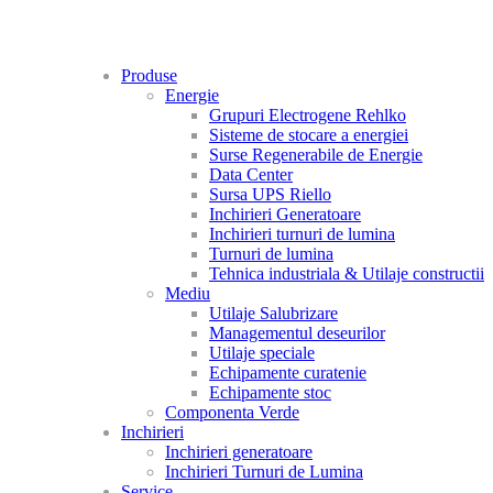
Produse
Energie
Grupuri Electrogene Rehlko
Sisteme de stocare a energiei
Surse Regenerabile de Energie
Data Center
Sursa UPS Riello
Inchirieri Generatoare
Inchirieri turnuri de lumina
Turnuri de lumina
Tehnica industriala & Utilaje constructii
Mediu
Utilaje Salubrizare
Managementul deseurilor
Utilaje speciale
Echipamente curatenie
Echipamente stoc
Componenta Verde
Inchirieri
Inchirieri generatoare
Inchirieri Turnuri de Lumina
Service