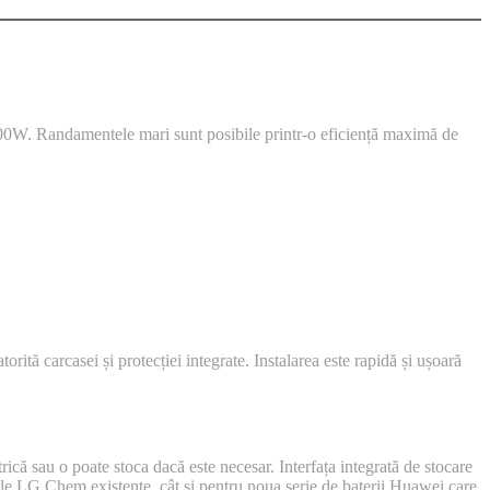
0W. Randamentele mari sunt posibile printr-o eficiență maximă de
rită carcasei și protecției integrate. Instalarea este rapidă și ușoară
ă sau o poate stoca dacă este necesar. Interfața integrată de stocare
eriile LG Chem existente, cât și pentru noua serie de baterii Huawei care