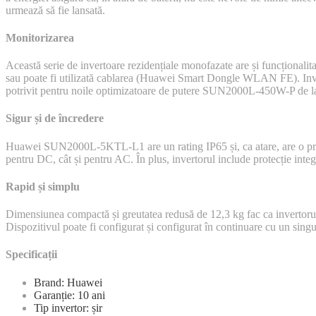
urmează să fie lansată.
Monitorizarea
Această serie de invertoare rezidențiale monofazate are și funcționa
sau poate fi utilizată cablarea (Huawei Smart Dongle WLAN FE). Invert
potrivit pentru noile optimizatoare de putere SUN2000L-450W-P de 
Sigur și de încredere
Huawei SUN2000L-5KTL-L1 are un rating IP65 și, ca atare, are o protecț
pentru DC, cât și pentru AC. În plus, invertorul include protecție integ
Rapid și simplu
Dimensiunea compactă și greutatea redusă de 12,3 kg fac ca invertorul 
Dispozitivul poate fi configurat și configurat în continuare cu un singur
Specificații
Brand: Huawei
Garanție: 10 ani
Tip invertor: șir