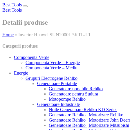
Best Tools
Toggle
Best Tools
navigation
Detalii produse
Home
»
Invertor Huawei SUN2000L 5KTL-L1
Categorii produse
Componenta Verde
Componenta Verde – Energie
Componenta Verde – Mediu
Energie
Grupuri Electrogene Rehlko
Generatoare Portabile
Generatoare portabile Rehlko
Generatoare pentru Sudura
Motopompe Rehlko
Generatoare Industriale
Noile Generatoare Rehlko KD Series
Generatoare Rehlko | Motorizare Rehlko
Generatoare Rehlko | Motorizare John Deer
Generatoare Rehlko | Motorizare Mitsubishi