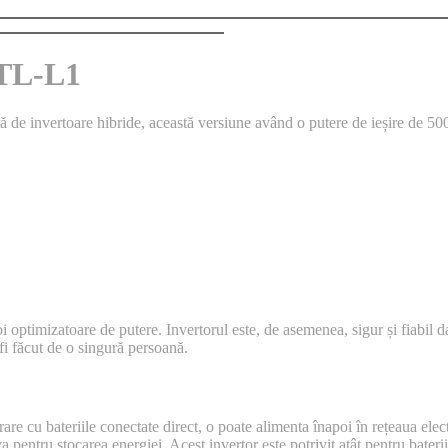
TL-L1
 invertoare hibride, această versiune având o putere de ieșire de 500
 optimizatoare de putere. Invertorul este, de asemenea, sigur și fiabil dato
fi făcut de o singură persoană.
bateriile conectate direct, o poate alimenta înapoi în rețeaua electric
eva pentru stocarea energiei. Acest invertor este potrivit atât pentru bat