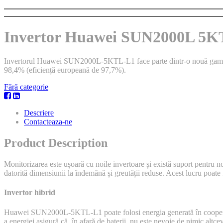
Invertor Huawei SUN2000L 5K
Invertorul Huawei SUN2000L-5KTL-L1 face parte dintr-o nouă gamă de
98,4% (eficiență europeană de 97,7%).
Fără categorie
Descriere
Contacteaza-ne
Product Description
Monitorizarea este ușoară cu noile invertoare și există suport pentru noi
datorită dimensiunii la îndemână și greutății reduse. Acest lucru poate 
Invertor hibrid
Huawei SUN2000L-5KTL-L1 poate folosi energia generată în cooperare cu 
a energiei asigură că, în afară de baterii, nu este nevoie de nimic altc