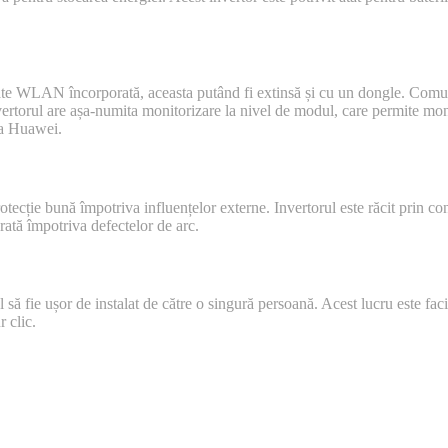
litate WLAN încorporată, aceasta putând fi extinsă și cu un dongle. Co
orul are așa-numita monitorizare la nivel de modul, care permite monito
la Huawei.
ie bună împotriva influențelor externe. Invertorul este răcit prin conve
rată împotriva defectelor de arc.
să fie ușor de instalat de către o singură persoană. Acest lucru este fac
 clic.