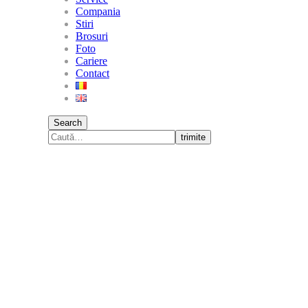
Compania
Stiri
Brosuri
Foto
Cariere
Contact
Search
trimite