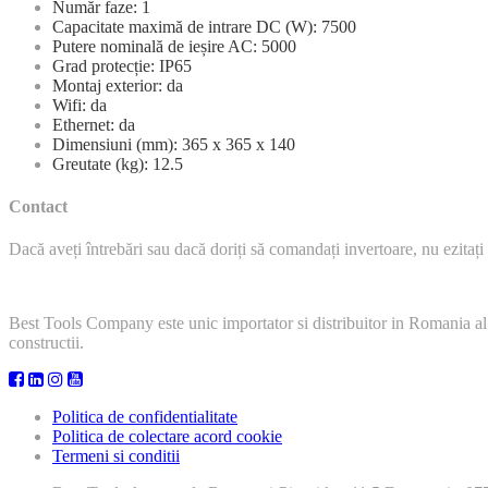
Număr faze: 1
Capacitate maximă de intrare DC (W): 7500
Putere nominală de ieșire AC: 5000
Grad protecție: IP65
Montaj exterior: da
Wifi: da
Ethernet: da
Dimensiuni (mm): 365 x 365 x 140
Greutate (kg): 12.5
Contact
Dacă aveți întrebări sau dacă doriți să comandați invertoare, nu ezitați 
Best Tools Company este unic importator si distribuitor in Romania al
constructii.
Politica de confidentialitate
Politica de colectare acord cookie
Termeni si conditii