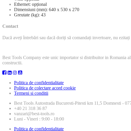
Ethernet: opțional
Dimensiuni (mm): 640 x 530 x 270
Greutate (kg): 43
Contact
Dacă aveți întrebări sau dacă doriți să comandați invertoare, nu ezitați 
Best Tools Company este unic importator si distribuitor in Romania al
constructii.
Politica de confidentialitate
Politica de colectare acord cookie
Termeni si conditii
Best Tools
Autostrada Bucuresti-Pitesti km 11,5 Domnesti - 
+40 21 318 36 87
vanzari@best-tools.ro
Luni - Vineri : 9:00 - 18:00
Politica de confidentialitate