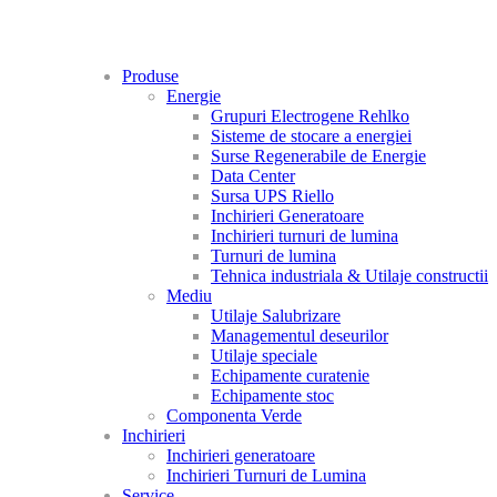
Produse
Energie
Grupuri Electrogene Rehlko
Sisteme de stocare a energiei
Surse Regenerabile de Energie
Data Center
Sursa UPS Riello
Inchirieri Generatoare
Inchirieri turnuri de lumina
Turnuri de lumina
Tehnica industriala & Utilaje constructii
Mediu
Utilaje Salubrizare
Managementul deseurilor
Utilaje speciale
Echipamente curatenie
Echipamente stoc
Componenta Verde
Inchirieri
Inchirieri generatoare
Inchirieri Turnuri de Lumina
Service