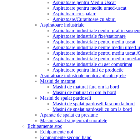
Aspiratoare pentru Mediu Uscat
Aspiratoare pentru mediu umed-uscat
Aspiratoare cu spalare
Aspiratoare/Curatitoare cu aburi
Aspiratoare industriale
Aspiratoare industriale pentru praf in suspen
Aspiratoare industriale fixe/stationare
Aspiratoare industriale pentru mediu uscat
Aspiratoare industriale pentre mediu umed-u
Aspiratoare industriale pentru mediu uscat
Aspiratoare industriale pentru mediu umed
Aspiratoare industriale cu aer comprimat
Aspiratoare pentru linii de productie
Aspiratoare industriale pentru aplicatii grele
Masini de maturat
Masini de maturat fara om la bord
Masini de maturat cu om la bord
Masini de spalat pardoseli
Masini de spalat pardoseli fara om la bord
Masini de spalat pardoseli cu om la bord
Aparate de spalat cu presiune
Masini spalat si igienizat suprafete
Echipamente stoc
Echipamente noi
Echipamente second hand