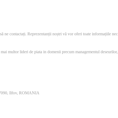
să ne contactați. Reprezentanții noștri vă vor oferi toate informațiile nec
 mai multor lideri de piata in domenii precum managementul deseurilor,
077090, Ilfov, ROMANIA