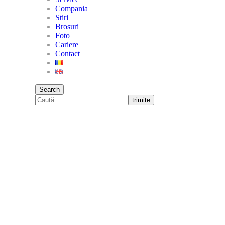
Compania
Stiri
Brosuri
Foto
Cariere
Contact
Search
trimite