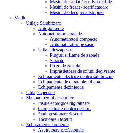
Masini de sablat / ecruisat mobile
Masini de frezat / scarificatoare
Masini de decopertat/stripper
Mediu
Utilaje Salubrizare
Autogunoiere
Automaturatori stradale
Automaturatori compacte
Automaturatori pe sasiu
Utilaje deszapezire
Pluguri si Lame de zapada
Sararite
Freze de zapada
Imprastietoare de solutii degivrante
Echipamente electrice pentru salubrizare
Echipamente de curatenie urbana
Echipamente dezinfectie
Utilaje speciale
Managementul deseurilor
Insule ecologice digitalizate
Compactoare pentru deseuri
Statii gestionare deseuri
Tocatoare Deseuri
Echipamente curatenie
Aspiratoare profesionale