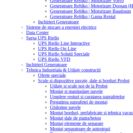
Generatoare Rehlko | Motorizare Volvo
Generatoare Rehlko | Motorizare Doosan (
Generatoare Rehlko | Motorizare Baudouin
Generatoare Rehlko | Gama Rental
Inchirieri Generatoare
Sisteme de stocare a energiei electrice
Data Center
Sursa UPS Riello
UPS Riello Line Interactive
UPS Riello On Line
UPS Riello Solutii Speciale
UPS Riello VFD
Inchirieri Generatoare
Tehnica Industriala & Utilaje constructii
Oferte speciale
Scule si dispozitive pavaje, dale si borduri Probst
Utilaje si scule noi de la Probst
Montaj si manipulare pavele
Umplere rosturi si curatarea suprafetelor
Pregatirea suprafetei de montaj
Ghilotine pavele
Montaj borduri, prefabricate si tehnica vac
Montaj dale de piatra/beton
Montaj elemente de separare
Montaj separatoare de autostrazi