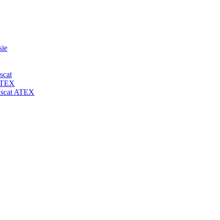
sie
scat
 ATEX
-uscat ATEX