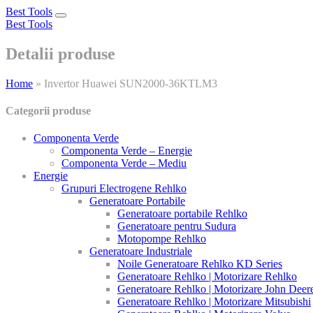
Best Tools
Toggle
Best Tools
navigation
Detalii produse
Home
»
Invertor Huawei SUN2000-36KTLM3
Categorii produse
Componenta Verde
Componenta Verde – Energie
Componenta Verde – Mediu
Energie
Grupuri Electrogene Rehlko
Generatoare Portabile
Generatoare portabile Rehlko
Generatoare pentru Sudura
Motopompe Rehlko
Generatoare Industriale
Noile Generatoare Rehlko KD Series
Generatoare Rehlko | Motorizare Rehlko
Generatoare Rehlko | Motorizare John Deer
Generatoare Rehlko | Motorizare Mitsubishi