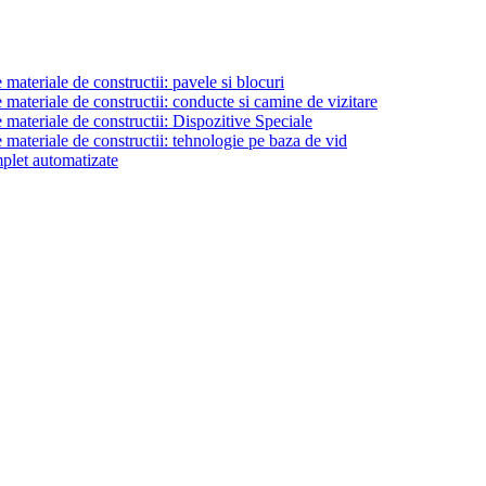
materiale de constructii: pavele si blocuri
materiale de constructii: conducte si camine de vizitare
 materiale de constructii: Dispozitive Speciale
 materiale de constructii: tehnologie pe baza de vid
plet automatizate