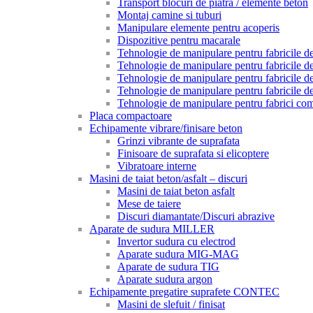
Transport blocuri de piatra / elemente beton
Montaj camine si tuburi
Manipulare elemente pentru acoperis
Dispozitive pentru macarale
Tehnologie de manipulare pentru fabricile de 
Tehnologie de manipulare pentru fabricile de 
Tehnologie de manipulare pentru fabricile de
Tehnologie de manipulare pentru fabricile de
Tehnologie de manipulare pentru fabrici com
Placa compactoare
Echipamente vibrare/finisare beton
Grinzi vibrante de suprafata
Finisoare de suprafata si elicoptere
Vibratoare interne
Masini de taiat beton/asfalt – discuri
Masini de taiat beton asfalt
Mese de taiere
Discuri diamantate/Discuri abrazive
Aparate de sudura MILLER
Invertor sudura cu electrod
Aparate sudura MIG-MAG
Aparate de sudura TIG
Aparate sudura argon
Echipamente pregatire suprafete CONTEC
Masini de slefuit / finisat