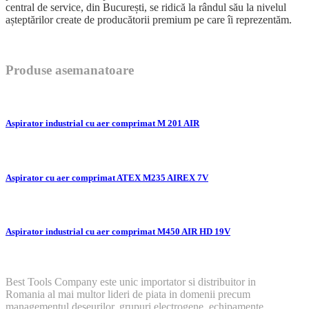
central de service, din București, se ridică la rândul său la nivelul
așteptărilor create de producătorii premium pe care îi reprezentăm.
Produse asemanatoare
Aspirator industrial cu aer comprimat M 201 AIR
Aspirator cu aer comprimat ATEX M235 AIREX 7V
Aspirator industrial cu aer comprimat M450 AIR HD 19V
Best Tools Company este unic importator si distribuitor in
Romania al mai multor lideri de piata in domenii precum
managementul deseurilor, grupuri electrogene, echipamente