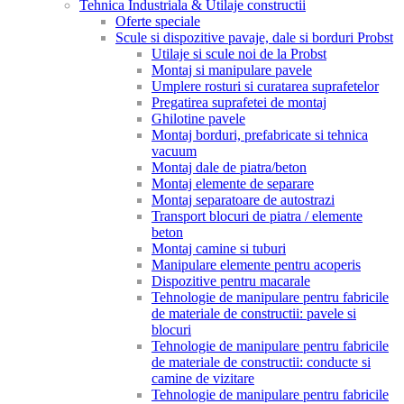
Tehnica Industriala & Utilaje constructii
Oferte speciale
Scule si dispozitive pavaje, dale si borduri Probst
Utilaje si scule noi de la Probst
Montaj si manipulare pavele
Umplere rosturi si curatarea suprafetelor
Pregatirea suprafetei de montaj
Ghilotine pavele
Montaj borduri, prefabricate si tehnica
vacuum
Montaj dale de piatra/beton
Montaj elemente de separare
Montaj separatoare de autostrazi
Transport blocuri de piatra / elemente
beton
Montaj camine si tuburi
Manipulare elemente pentru acoperis
Dispozitive pentru macarale
Tehnologie de manipulare pentru fabricile
de materiale de constructii: pavele si
blocuri
Tehnologie de manipulare pentru fabricile
de materiale de constructii: conducte si
camine de vizitare
Tehnologie de manipulare pentru fabricile