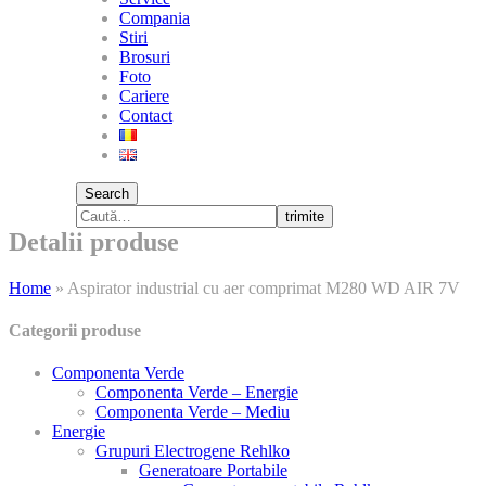
Compania
Stiri
Brosuri
Foto
Cariere
Contact
Search
trimite
Detalii produse
Home
»
Aspirator industrial cu aer comprimat M280 WD AIR 7V
Categorii produse
Componenta Verde
Componenta Verde – Energie
Componenta Verde – Mediu
Energie
Grupuri Electrogene Rehlko
Generatoare Portabile