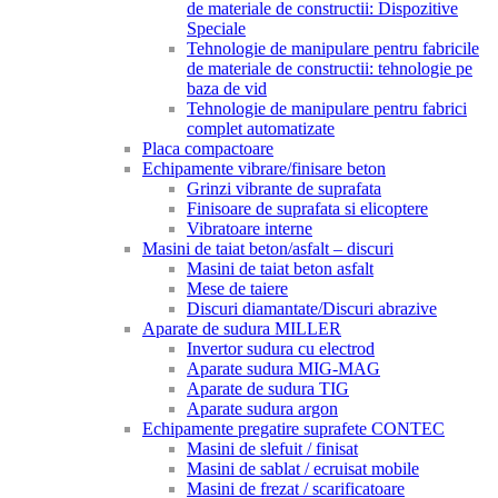
de materiale de constructii: Dispozitive
Speciale
Tehnologie de manipulare pentru fabricile
de materiale de constructii: tehnologie pe
baza de vid
Tehnologie de manipulare pentru fabrici
complet automatizate
Placa compactoare
Echipamente vibrare/finisare beton
Grinzi vibrante de suprafata
Finisoare de suprafata si elicoptere
Vibratoare interne
Masini de taiat beton/asfalt – discuri
Masini de taiat beton asfalt
Mese de taiere
Discuri diamantate/Discuri abrazive
Aparate de sudura MILLER
Invertor sudura cu electrod
Aparate sudura MIG-MAG
Aparate de sudura TIG
Aparate sudura argon
Echipamente pregatire suprafete CONTEC
Masini de slefuit / finisat
Masini de sablat / ecruisat mobile
Masini de frezat / scarificatoare