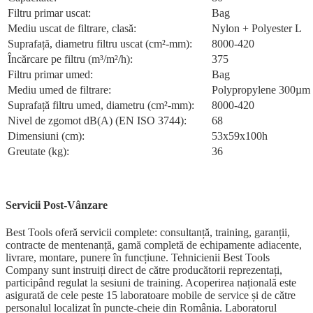
Filtru primar uscat:
Bag
Mediu uscat de filtrare, clasă:
Nylon + Polyester L
Suprafață, diametru filtru uscat (cm²-mm):
8000-420
Încărcare pe filtru (m³/m²/h):
375
Filtru primar umed:
Bag
Mediu umed de filtrare:
Polypropylene 300µm
Suprafață filtru umed, diametru (cm²-mm):
8000-420
Nivel de zgomot dB(A) (EN ISO 3744):
68
Dimensiuni (cm):
53x59x100h
Greutate (kg):
36
Servicii Post-Vânzare
Best Tools oferă servicii complete: consultanță, training, garanții,
contracte de mentenanță, gamă completă de echipamente adiacente,
livrare, montare, punere în funcțiune. Tehnicienii Best Tools
Company sunt instruiți direct de către producătorii reprezentați,
participând regulat la sesiuni de training. Acoperirea națională este
asigurată de cele peste 15 laboratoare mobile de service și de către
personalul localizat în puncte-cheie din România. Laboratorul