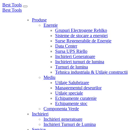
Best Tools
Toggle
Best Tools
navigation
Produse
Energie
Grupuri Electrogene Rehlko
Sisteme de stocare a energiei
Surse Regenerabile de Energie
Data Center
Sursa UPS Riello
Inchirieri Generatoare
Inchirieri turnuri de lumina
Turnuri de lumina
Tehnica industriala & Utilaje constructii
Mediu
Utilaje Salubrizare
Managementul deseurilor
Utilaje speciale
Echipamente curatenie
Echipamente stoc
Componenta Verde
Inchirieri
Inchirieri generatoare
Inchirieri Turnuri de Lumina
Service