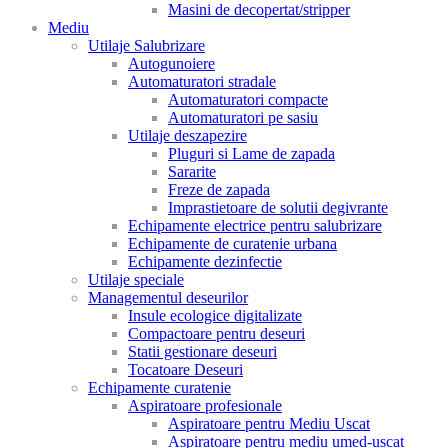
Masini de decopertat/stripper
Mediu
Utilaje Salubrizare
Autogunoiere
Automaturatori stradale
Automaturatori compacte
Automaturatori pe sasiu
Utilaje deszapezire
Pluguri si Lame de zapada
Sararite
Freze de zapada
Imprastietoare de solutii degivrante
Echipamente electrice pentru salubrizare
Echipamente de curatenie urbana
Echipamente dezinfectie
Utilaje speciale
Managementul deseurilor
Insule ecologice digitalizate
Compactoare pentru deseuri
Statii gestionare deseuri
Tocatoare Deseuri
Echipamente curatenie
Aspiratoare profesionale
Aspiratoare pentru Mediu Uscat
Aspiratoare pentru mediu umed-uscat