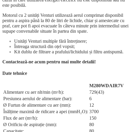
este posibilă.
Motorul cu 2 unități Venturi utilizează aerul comprimat disponibil
pentru a aspira până la 80 de litri de lichide, chiar și amestecate cu
praf, care pot fi apoi evacuate în câteva minute prin intermediul unei
supape convenabile situate în partea din spate.
Unități Venturi multiple fără întreținere;
Întreaga structură din oțel vopsit;
Kit dublu de filtrare a prafului/lichidului și filtru antispumă.
Contactează-ne acum pentru mai multe detalii!
Date tehnice
M280WDAIR7V
Alimentare cu aer nlt/min (mᶟ/h):
729(43)
Presiunea aerului de alimentare (bar):
6
Ø Furtun de alimentare cu aer (mm):
12
Înălțime maximă de ridicare a apei (mmH₂O):
3700
Flux de aer (mᶟ/h):
150
Ø Orificiu de aspirație (mm):
80
Capacitate:
80