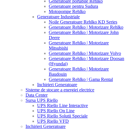
Generatoare portabile Rehlko
Generatoare pentru Sudura
Motopompe Rehlko
Generatoare Industriale
Noile Generatoare Rehlko KD Series
Generatoare Rehlko | Motorizare Rehlko
Generatoare Rehlko | Motorizare John
Deere
Generatoare Rehlko | Motorizare
Mitsubishi
Generatoare Rehlko | Motorizare Volvo
Generatoare Rehlko | Motorizare Doosan
(Hyundai)
Generatoare Rehlko | Motorizare
Baudouin
Generatoare Rehlko | Gama Rental
Inchirieri Generatoare
Sisteme de stocare a energiei electrice
Data Center
Sursa UPS Riello
UPS Riello Line Interactive
UPS Riello On Line
UPS Riello Solutii Speciale
UPS Riello VFD
Inchirieri Generatoare