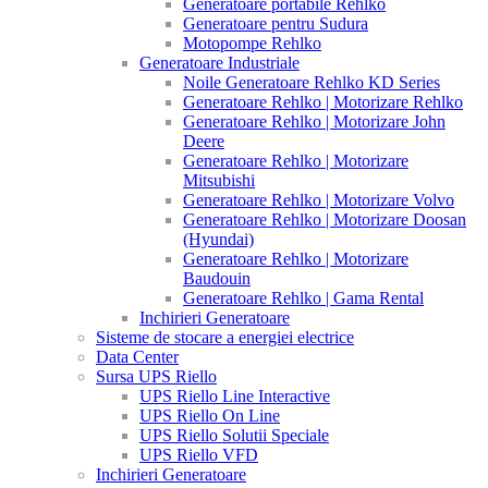
Generatoare portabile Rehlko
Generatoare pentru Sudura
Motopompe Rehlko
Generatoare Industriale
Noile Generatoare Rehlko KD Series
Generatoare Rehlko | Motorizare Rehlko
Generatoare Rehlko | Motorizare John
Deere
Generatoare Rehlko | Motorizare
Mitsubishi
Generatoare Rehlko | Motorizare Volvo
Generatoare Rehlko | Motorizare Doosan
(Hyundai)
Generatoare Rehlko | Motorizare
Baudouin
Generatoare Rehlko | Gama Rental
Inchirieri Generatoare
Sisteme de stocare a energiei electrice
Data Center
Sursa UPS Riello
UPS Riello Line Interactive
UPS Riello On Line
UPS Riello Solutii Speciale
UPS Riello VFD
Inchirieri Generatoare