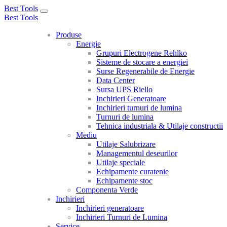
Best Tools
Toggle
Best Tools
navigation
Produse
Energie
Grupuri Electrogene Rehlko
Sisteme de stocare a energiei
Surse Regenerabile de Energie
Data Center
Sursa UPS Riello
Inchirieri Generatoare
Inchirieri turnuri de lumina
Turnuri de lumina
Tehnica industriala & Utilaje constructii
Mediu
Utilaje Salubrizare
Managementul deseurilor
Utilaje speciale
Echipamente curatenie
Echipamente stoc
Componenta Verde
Inchirieri
Inchirieri generatoare
Inchirieri Turnuri de Lumina
Service