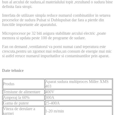
bun al arcului de sudura,al materialului topit ,rezultand o sudura bine
definita fara stropi.
Interfata de utilizare simpla reduce numarul combinatiilor in setarea
proceselor de sudura Pulsat si Dublupulsat dar fara a pierde din
functiile importante ale aparatului.
Microprocesor pe 32 biti asigura stabilitate arcului electric ,poate
memora si updata peste 100 de programe de sudare.
Fan on demand ,ventilatorul va porni numai cand teperatura este
crescuta,pentru un zgomot mai redus,un consum de energie mai mic
si astfel reruce numarul impuritatilor si contaminantilor prin aparat.
Date tehnice
Aparat sudura multiproces Miller XMS
Produs
403
Tensiune de alimentare
400V
Amperaj la 60%
300A
Gama de putere
25-400A
Viteza de derulare a
1-20 m/min
sarmei