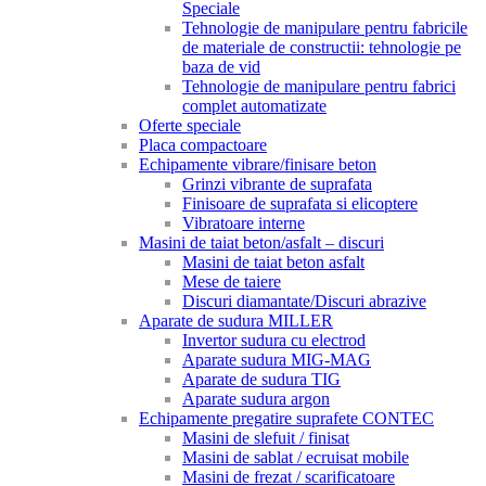
Speciale
Tehnologie de manipulare pentru fabricile
de materiale de constructii: tehnologie pe
baza de vid
Tehnologie de manipulare pentru fabrici
complet automatizate
Oferte speciale
Placa compactoare
Echipamente vibrare/finisare beton
Grinzi vibrante de suprafata
Finisoare de suprafata si elicoptere
Vibratoare interne
Masini de taiat beton/asfalt – discuri
Masini de taiat beton asfalt
Mese de taiere
Discuri diamantate/Discuri abrazive
Aparate de sudura MILLER
Invertor sudura cu electrod
Aparate sudura MIG-MAG
Aparate de sudura TIG
Aparate sudura argon
Echipamente pregatire suprafete CONTEC
Masini de slefuit / finisat
Masini de sablat / ecruisat mobile
Masini de frezat / scarificatoare