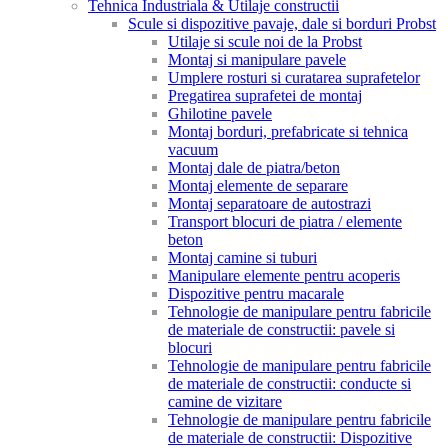
Tehnica Industriala & Utilaje constructii
Scule si dispozitive pavaje, dale si borduri Probst
Utilaje si scule noi de la Probst
Montaj si manipulare pavele
Umplere rosturi si curatarea suprafetelor
Pregatirea suprafetei de montaj
Ghilotine pavele
Montaj borduri, prefabricate si tehnica
vacuum
Montaj dale de piatra/beton
Montaj elemente de separare
Montaj separatoare de autostrazi
Transport blocuri de piatra / elemente
beton
Montaj camine si tuburi
Manipulare elemente pentru acoperis
Dispozitive pentru macarale
Tehnologie de manipulare pentru fabricile
de materiale de constructii: pavele si
blocuri
Tehnologie de manipulare pentru fabricile
de materiale de constructii: conducte si
camine de vizitare
Tehnologie de manipulare pentru fabricile
de materiale de constructii: Dispozitive