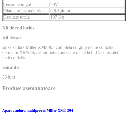
Tensiune in gol
90V
Diametrul sarmei folosite
0.8-1,4mm
Greutate totala
107 Kg
Kit de roti inclus
Kit livrare
sursa sudura Miller XMS403 completa cu grup racire cu lichid,
derulator XMS44, cabluri interconectare racite lichid 5 si pistolet
racit cu lichid
Garantie
36 luni
Produse asemanatoare
Aparat sudura multiproces Miller XMT 304