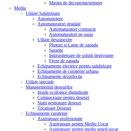
Masini de decopertat/stripper
Mediu
Utilaje Salubrizare
Autogunoiere
Automaturatori stradale
Automaturatori compacte
Automaturatori pe sasiu
Utilaje deszapezire
Pluguri si Lame de zapada
Sararite
Imprastietoare de solutii degivrante
Freze de zapada
Echipamente electrice pentru salubrizare
Echipamente de curatenie urbana
Echipamente dezinfectie
Utilaje speciale
Managementul deseurilor
Insule ecologice digitalizate
Compactoare pentru deseuri
Statii gestionare deseuri
Tocatoare Deseuri
Echipamente curatenie
Aspiratoare profesionale
Aspiratoare pentru Mediu Uscat
Aspiratoare pentru mediu umed-uscat