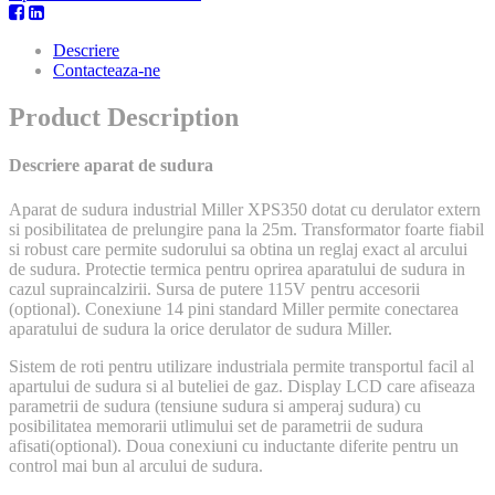
Descriere
Contacteaza-ne
Product Description
Descriere aparat de sudura
Aparat de sudura industrial Miller XPS350 dotat cu derulator extern
si posibilitatea de prelungire pana la 25m. Transformator foarte fiabil
si robust care permite sudorului sa obtina un reglaj exact al arcului
de sudura. Protectie termica pentru oprirea aparatului de sudura in
cazul supraincalzirii. Sursa de putere 115V pentru accesorii
(optional). Conexiune 14 pini standard Miller permite conectarea
aparatului de sudura la orice derulator de sudura Miller.
Sistem de roti pentru utilizare industriala permite transportul facil al
apartului de sudura si al buteliei de gaz. Display LCD care afiseaza
parametrii de sudura (tensiune sudura si amperaj sudura) cu
posibilitatea memorarii utlimului set de parametrii de sudura
afisati(optional). Doua conexiuni cu inductante diferite pentru un
control mai bun al arcului de sudura.