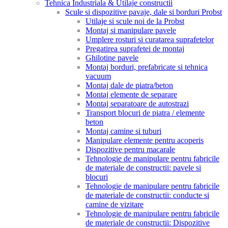
Tehnica Industriala & Utilaje constructii
Scule si dispozitive pavaje, dale si borduri Probst
Utilaje si scule noi de la Probst
Montaj si manipulare pavele
Umplere rosturi si curatarea suprafetelor
Pregatirea suprafetei de montaj
Ghilotine pavele
Montaj borduri, prefabricate si tehnica
vacuum
Montaj dale de piatra/beton
Montaj elemente de separare
Montaj separatoare de autostrazi
Transport blocuri de piatra / elemente
beton
Montaj camine si tuburi
Manipulare elemente pentru acoperis
Dispozitive pentru macarale
Tehnologie de manipulare pentru fabricile
de materiale de constructii: pavele si
blocuri
Tehnologie de manipulare pentru fabricile
de materiale de constructii: conducte si
camine de vizitare
Tehnologie de manipulare pentru fabricile
de materiale de constructii: Dispozitive