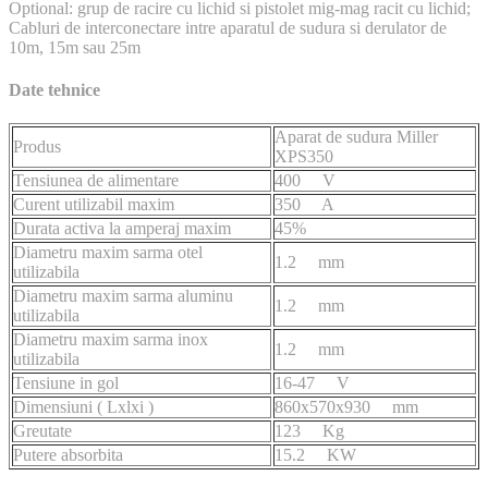
Optional: grup de racire cu lichid si pistolet mig-mag racit cu lichid;
Cabluri de interconectare intre aparatul de sudura si derulator de
10m, 15m sau 25m
Date tehnice
Aparat de sudura Miller
Produs
XPS350
Tensiunea de alimentare
400 V
Curent utilizabil maxim
350 A
Durata activa la amperaj maxim
45%
Diametru maxim sarma otel
1.2 mm
utilizabila
Diametru maxim sarma aluminu
1.2 mm
utilizabila
Diametru maxim sarma inox
1.2 mm
utilizabila
Tensiune in gol
16-47 V
Dimensiuni ( Lxlxi )
860x570x930 mm
Greutate
123 Kg
Putere absorbita
15.2 KW