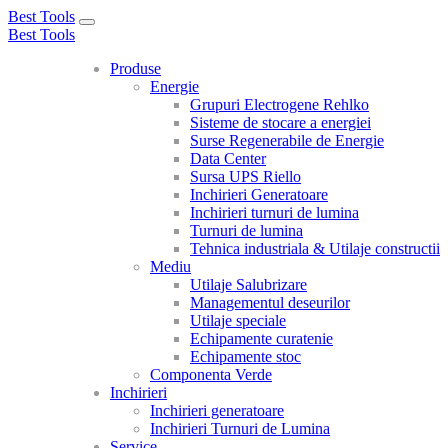
Best Tools
Toggle
Best Tools
navigation
Produse
Energie
Grupuri Electrogene Rehlko
Sisteme de stocare a energiei
Surse Regenerabile de Energie
Data Center
Sursa UPS Riello
Inchirieri Generatoare
Inchirieri turnuri de lumina
Turnuri de lumina
Tehnica industriala & Utilaje constructii
Mediu
Utilaje Salubrizare
Managementul deseurilor
Utilaje speciale
Echipamente curatenie
Echipamente stoc
Componenta Verde
Inchirieri
Inchirieri generatoare
Inchirieri Turnuri de Lumina
Service