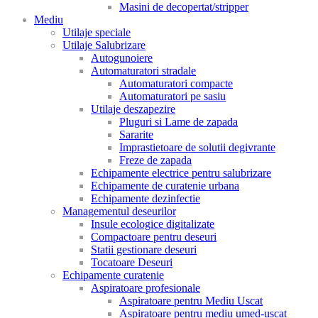
Masini de decopertat/stripper
Mediu
Utilaje speciale
Utilaje Salubrizare
Autogunoiere
Automaturatori stradale
Automaturatori compacte
Automaturatori pe sasiu
Utilaje deszapezire
Pluguri si Lame de zapada
Sararite
Imprastietoare de solutii degivrante
Freze de zapada
Echipamente electrice pentru salubrizare
Echipamente de curatenie urbana
Echipamente dezinfectie
Managementul deseurilor
Insule ecologice digitalizate
Compactoare pentru deseuri
Statii gestionare deseuri
Tocatoare Deseuri
Echipamente curatenie
Aspiratoare profesionale
Aspiratoare pentru Mediu Uscat
Aspiratoare pentru mediu umed-uscat