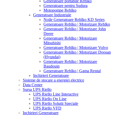
Generatoare portabile Rehlko
Generatoare pentru Sudura
Motopompe Rehlko
Generatoare Industriale
Noile Generatoare Rehlko KD Series
Generatoare Rehlko | Motorizare Rehlko
Generatoare Rehlko | Motorizare John
Deere
Generatoare Rehlko | Motorizare
Mitsubishi
Generatoare Rehlko | Motorizare Volvo
Generatoare Rehlko | Motorizare Doosan
(Hyundai)
Generatoare Rehlko | Motorizare
Baudouin
Generatoare Rehlko | Gama Rental
Inchirieri Generatoare
Sisteme de stocare a energiei electrice
Data Center
Sursa UPS Riello
UPS Riello Line Interactive
UPS Riello On Line
UPS Riello Solutii Speciale
UPS Riello VFD
Inchirieri Generatoare