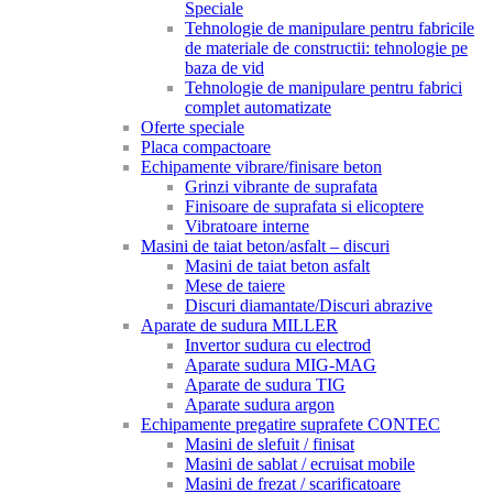
Speciale
Tehnologie de manipulare pentru fabricile
de materiale de constructii: tehnologie pe
baza de vid
Tehnologie de manipulare pentru fabrici
complet automatizate
Oferte speciale
Placa compactoare
Echipamente vibrare/finisare beton
Grinzi vibrante de suprafata
Finisoare de suprafata si elicoptere
Vibratoare interne
Masini de taiat beton/asfalt – discuri
Masini de taiat beton asfalt
Mese de taiere
Discuri diamantate/Discuri abrazive
Aparate de sudura MILLER
Invertor sudura cu electrod
Aparate sudura MIG-MAG
Aparate de sudura TIG
Aparate sudura argon
Echipamente pregatire suprafete CONTEC
Masini de slefuit / finisat
Masini de sablat / ecruisat mobile
Masini de frezat / scarificatoare