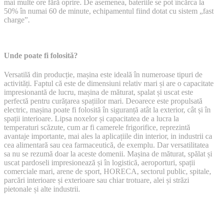
mai multe ore fără oprire. De asemenea, bateriile se pot încărca la
50% în numai 60 de minute, echipamentul fiind dotat cu sistem „fast
charge”.
Unde poate fi folosită?
Versatilă din producție, mașina este ideală în numeroase tipuri de
activități. Faptul că este de dimensiuni relativ mari și are o capacitate
impresionantă de lucru, mașina de măturat, spalat și uscat este
perfectă pentru curățarea spațiilor mari. Deoarece este propulsată
electric, mașina poate fi folosită în siguranță atât la exterior, cât și în
spații interioare. Lipsa noxelor și capacitatea de a lucra la
temperaturi scăzute, cum ar fi camerele frigorifice, reprezintă
avantaje importante, mai ales la aplicațiile din interior, in industrii ca
cea alimentară sau cea farmaceutică, de exemplu. Dar versatilitatea
sa nu se rezumă doar la aceste domenii. Mașina de măturat, spălat și
uscat pardoseli impresionează și în logistică, aeroporturi, spații
comerciale mari, arene de sport, HORECA, sectorul public, spitale,
parcări interioare și exterioare sau chiar trotuare, alei și străzi
pietonale și alte industrii.