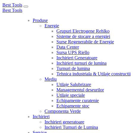
Best Tools
Toggle
Best Tools
navigation
Produse
Energie
Grupuri Electrogene Rehlko
Sisteme de stocare a energiei
Surse Regenerabile de Energie
Data Center
Sursa UPS Riello
Inchirieri Generatoare
Inchirieri turnuri de lumina
Turnuri de lumina
Tehnica industriala & Utilaje constructii
Mediu
Utilaje Salubrizare
Managementul deseurilor
Utilaje speciale
Echipamente curatenie
Echipamente stoc
Componenta Verde
Inchirieri
Inchirieri generatoare
Inchirieri Turnuri de Lumina
Service