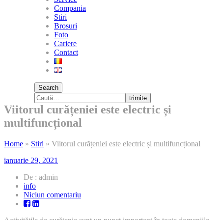
Compania
Stiri
Brosuri
Foto
Cariere
Contact
Search
trimite
Viitorul curățeniei este electric și
multifuncțional
Home
»
Stiri
»
Viitorul curățeniei este electric și multifuncțional
ianuarie 29, 2021
De : admin
info
la
Niciun comentariu
Viitorul
curățeniei