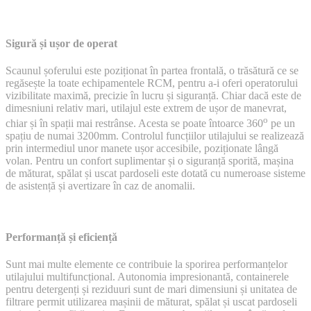
Sigură și ușor de operat
Scaunul șoferului este poziționat în partea frontală, o trăsătură ce se
regăsește la toate echipamentele RCM, pentru a-i oferi operatorului
vizibilitate maximă, precizie în lucru și siguranță. Chiar dacă este de
dimesniuni relativ mari, utilajul este extrem de ușor de manevrat,
o
chiar și în spații mai restrânse. Acesta se poate întoarce 360
pe un
spațiu de numai 3200mm. Controlul funcțiilor utilajului se realizează
prin intermediul unor manete ușor accesibile, poziționate lângă
volan. Pentru un confort suplimentar și o siguranță sporită, mașina
de măturat, spălat și uscat pardoseli este dotată cu numeroase sisteme
de asistență și avertizare în caz de anomalii.
Performanță și eficiență
Sunt mai multe elemente ce contribuie la sporirea performanțelor
utilajului multifuncțional. Autonomia impresionantă, containerele
pentru detergenți și reziduuri sunt de mari dimensiuni și unitatea de
filtrare permit utilizarea mașinii de măturat, spălat și uscat pardoseli