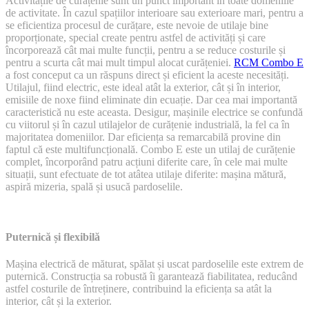
Activitățile de curățenie sunt un punct important în toate domeniile
este
de activitate. În cazul spațiilor interioare sau exterioare mari, pentru a
electric
se eficientiza procesul de curățare, este nevoie de utilaje bine
și
proporționate, special create pentru astfel de activități și care
multifuncțional
încorporează cât mai multe funcții, pentru a se reduce costurile și
pentru a scurta cât mai mult timpul alocat curățeniei.
RCM Combo E
a fost conceput ca un răspuns direct și eficient la aceste necesități.
Utilajul, fiind electric, este ideal atât la exterior, cât și în interior,
emisiile de noxe fiind eliminate din ecuație. Dar cea mai importantă
caracteristică nu este aceasta. Desigur, mașinile electrice se confundă
cu viitorul și în cazul utilajelor de curățenie industrială, la fel ca în
majoritatea domeniilor. Dar eficiența sa remarcabilă provine din
faptul că este multifuncțională. Combo E este un utilaj de curățenie
complet, încorporând patru acțiuni diferite care, în cele mai multe
situații, sunt efectuate de tot atâtea utilaje diferite: mașina mătură,
aspiră mizeria, spală și usucă pardoselile.
Puternică și flexibilă
Mașina electrică de măturat, spălat și uscat pardoselile este extrem de
puternică. Construcția sa robustă îi garantează fiabilitatea, reducând
astfel costurile de întreținere, contribuind la eficiența sa atât la
interior, cât și la exterior.