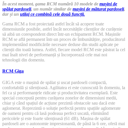
În acest moment, gama RCM numără 10 modele de
mașini de
spălat pardoseli
, un număr similar de
mașini de măturat pardoseli
,
dar și un
utilaj ce combină cele două funcții.
Gama RCM a fost proiectată astfel încât să acopere toate
dimensiunile posibile, astfel încât necesitățile clienților de curățenie
să aibă un corespondent direct într-un echipament RCM. Mașinile
RCM se află permanent într-un proces de îmbunătățire, producătorul
implementând modificările necesare deduse din studii aplicate pe
clienții din toată lumea. Astfel, fiecare model RCM este păstrat la cel
mai înalt nivel de performanță și încorporează cele mai noi
tehnologii din domeniu.
RCM Giga
GIGA este o mașină de spălat și uscat pardoseli compactă,
confortabilă și silențioasă. Agilitatea ei este cunoscută în domeniu, la
fel ca și performanțele ridicate și productivitatea exemplară. Este
special concepută pentru curățarea zonelor de dimensiuni medii,
chiar și când spațiul de acțiune prezintă obstacole sau dacă este
aglomerat. Reprezintă o soluție perfectă pentru spațiile aglomerate
de oameni pentru că lasă podeaua perfect uscată, eliminând
pericolele și este foarte silențioasă (61 dB). Mașina de spălat
pardoseli are o autonomie impresionantă, de până la 6 ore, oferă mai