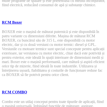
multe programe de spălare și este prietenoasă cu mediul înconjurător,
fiind electrică, reducând consumul de apă și substanțe chimice.
RCM Boxer
BOXER este o mașină de măturat puternică și este disponibilă în
patru variante cu dimensiuni diferite. Mașina de măturat RCM
BOXER, cu buncărul său de 315 L, este disponibilă cu motor
electric, dar și cu două versiuni cu motor termic: diesel și GPL.
Versiunile cu motoare termice sunt special concepute pentru aplicații
exterioare, iar versiunea cu motor electric, chiar dacă este potrivită și
pentru exterior, este ideală în spații interioare de dimensiuni medii și
mari. Boxer este o mașină performantă, care mătură și aspiră eficient
orice tip de mizerie, fiind ideală în toate industriile. Utilizarea și
întreținerea ușoară, fiabilitatea și costurile de funcționare reduse fac
ca BOXER să fie potrivit pentru orice client.
RCM COMBO
Combo este un utilaj conceput pentru toate tipurile de aplicații, fiind
o mașină universală, îmbinând funcțiile de măturare, aspirare,