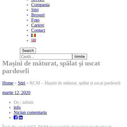
Compania
Stiri
Brosuri
Foto
Cariere
Contact
Search
trimite
Mașini de măturat, spălat și uscat
pardoseli
Home
»
Stiri
»
RCM – Mașini de măturat, spălat și uscat pardoseli
martie 12, 2020
De : admin
info
la
Niciun comentariu
RCM
–