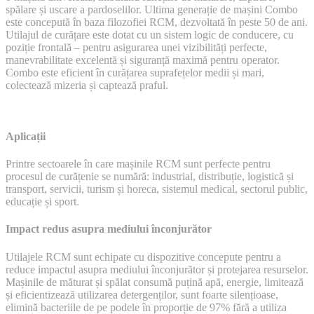
spălare și uscare a pardoselilor. Ultima generație de mașini Combo
este concepută în baza filozofiei RCM, dezvoltată în peste 50 de ani.
Utilajul de curățare este dotat cu un sistem logic de conducere, cu
poziție frontală – pentru asigurarea unei vizibilități perfecte,
manevrabilitate excelentă și siguranță maximă pentru operator.
Combo este eficient în curățarea suprafețelor medii și mari,
colectează mizeria și captează praful.
Aplicații
Printre sectoarele în care mașinile RCM sunt perfecte pentru
procesul de curățenie se numără: industrial, distribuție, logistică și
transport, servicii, turism și horeca, sistemul medical, sectorul public,
educație și sport.
Impact redus asupra mediului înconjurător
Utilajele RCM sunt echipate cu dispozitive concepute pentru a
reduce impactul asupra mediului înconjurător și protejarea resurselor.
Mașinile de măturat și spălat consumă puțină apă, energie, limitează
și eficientizează utilizarea detergenților, sunt foarte silențioase,
elimină bacteriile de pe podele în proporție de 97% fără a utiliza