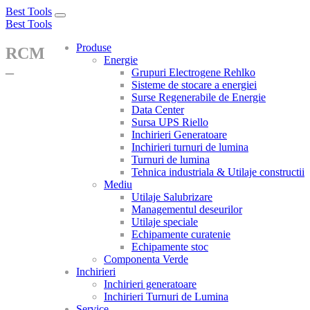
Best Tools
Toggle
Best Tools
navigation
Produse
RCM
Energie
–
Grupuri Electrogene Rehlko
Sisteme de stocare a energiei
Surse Regenerabile de Energie
Data Center
Sursa UPS Riello
Inchirieri Generatoare
Inchirieri turnuri de lumina
Turnuri de lumina
Tehnica industriala & Utilaje constructii
Mediu
Utilaje Salubrizare
Managementul deseurilor
Utilaje speciale
Echipamente curatenie
Echipamente stoc
Componenta Verde
Inchirieri
Inchirieri generatoare
Inchirieri Turnuri de Lumina
Service