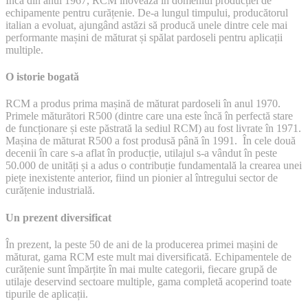
Încă din anul 1967, RCM inovează în domeniul producției de
Mașini
echipamente pentru curățenie. De-a lungul timpului, producătorul
de
italian a evoluat, ajungând astăzi să producă unele dintre cele mai
măturat,
performante mașini de măturat și spălat pardoseli pentru aplicații
spălat
multiple.
și
uscat
pardoseli
O istorie bogată
RCM a produs prima mașină de măturat pardoseli în anul 1970.
Primele măturători R500 (dintre care una este încă în perfectă stare
de funcționare și este păstrată la sediul RCM) au fost livrate în 1971.
Mașina de măturat R500 a fost produsă până în 1991. În cele două
decenii în care s-a aflat în producție, utilajul s-a vândut în peste
50.000 de unități și a adus o contribuție fundamentală la crearea unei
piețe inexistente anterior, fiind un pionier al întregului sector de
curățenie industrială.
Un prezent diversificat
În prezent, la peste 50 de ani de la producerea primei mașini de
măturat, gama RCM este mult mai diversificată. Echipamentele de
curățenie sunt împărțite în mai multe categorii, fiecare grupă de
utilaje deservind sectoare multiple, gama completă acoperind toate
tipurile de aplicații.