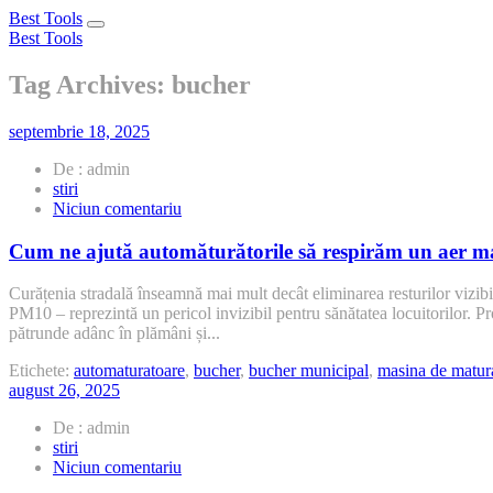
Best Tools
Toggle
Best Tools
navigation
Tag Archives: bucher
septembrie 18, 2025
De : admin
stiri
la
Niciun comentariu
Cum
ne
Cum ne ajută automăturătorile să respirăm un aer m
ajută
automăturătorile
Curățenia stradală înseamnă mai mult decât eliminarea resturilor vizibi
să
PM10 – reprezintă un pericol invizibil pentru sănătatea locuitorilor. Prov
respirăm
pătrunde adânc în plămâni și...
un
aer
Etichete:
automaturatoare
,
bucher
,
bucher municipal
,
masina de matur
mai
august 26, 2025
curat,
reducând
De : admin
particulele
stiri
PM2.5
la
Niciun comentariu
și
Ghid