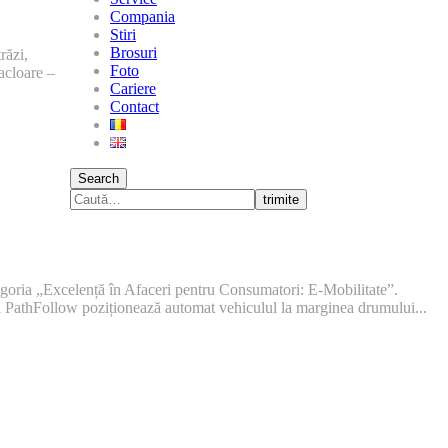
Compania
Stiri
Brosuri
răzi,
Foto
racloare –
Cariere
Contact
Search
trimite
goria „Excelență în Afaceri pentru Consumatori: E-Mobilitate”.
ul PathFollow poziționează automat vehiculul la marginea drumului...