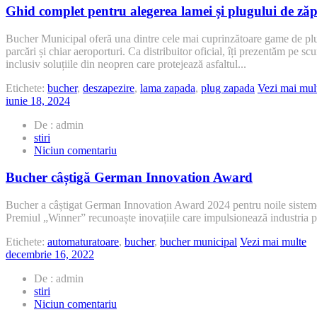
PM10?
complet
Ghid complet pentru alegerea lamei și plugului de ză
pentru
alegerea
Bucher Municipal oferă una dintre cele mai cuprinzătoare game de plug
lamei
parcări și chiar aeroporturi. Ca distribuitor oficial, îți prezentăm pe scu
și
inclusiv soluțiile din neopren care protejează asfaltul...
plugului
de
Etichete:
bucher
,
deszapezire
,
lama zapada
,
plug zapada
Vezi mai mul
zăpadă
iunie 18, 2024
Bucher
potrivite
De : admin
stiri
la
Niciun comentariu
Bucher
câștigă
Bucher câștigă German Innovation Award
German
Innovation
Bucher a câștigat German Innovation Award 2024 pentru noile sisteme 
Award
Premiul „Winner” recunoaște inovațiile care impulsionează industria p
Etichete:
automaturatoare
,
bucher
,
bucher municipal
Vezi mai multe
decembrie 16, 2022
De : admin
stiri
la
Niciun comentariu
Bucher