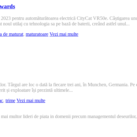
Awards
3 pentru automăturătoarea electrică CityCat VR50e. Câștigarea unuia d
 noul utilaj cu tehnologia sa pe bază de baterii, creând astfel unul...
a de maturat
,
maturatoare
Vezi mai multe
or. Târgul are loc o dată la fiecare trei ani, în Munchen, Germania. Pe d
rit și exploatare își prezintă ultimele...
ac
,
trime
Vezi mai multe
 mai multor lideri de piata in domenii precum managementul deseurilor,