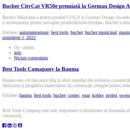
CityCat
Bucher CityCat VR50e premiată la German Design 
VR50e
premiată
Bucher Municipal a primit premiul GOLD la German Design Awards 202
la
o recunoaștere pentru inovațiile producătorului elvețian. Bucher a dotat
German
Design
Etichete:
automaturatoare
,
best tools
,
bucher
,
bucher municipal
,
masin
Awards
noiembrie 1, 2022
De : admin
info
la
Niciun comentariu
Best
Tools
Best Tools Comapany la Bauma
Comapany
la
Bauma este cel mai mare târg la nivel mondial din industria construcțiil
Bauma
fabricarea și pregătirea materialelor de construcții, utilajele pentru mine
Etichete:
bauma
,
best tools
,
bucher
,
contec
,
enar
,
kohler
,
probst
,
swep
Best Tools Company este unic importator si distribuitor in Romania al
constructii.