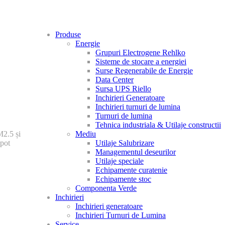
Produse
Energie
Grupuri Electrogene Rehlko
Sisteme de stocare a energiei
Surse Regenerabile de Energie
Data Center
Sursa UPS Riello
Inchirieri Generatoare
Inchirieri turnuri de lumina
Turnuri de lumina
Tehnica industriala & Utilaje constructii
Mediu
M2.5 și
Utilaje Salubrizare
 pot
Managementul deseurilor
Utilaje speciale
Echipamente curatenie
Echipamente stoc
Componenta Verde
Inchirieri
Inchirieri generatoare
Inchirieri Turnuri de Lumina
Service