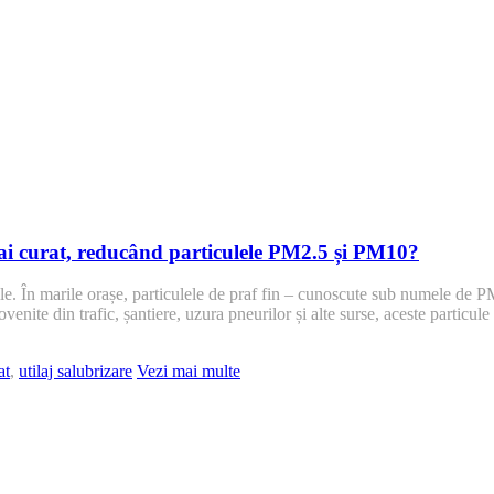
ai curat, reducând particulele PM2.5 și PM10?
le. În marile orașe, particulele de praf fin – cunoscute sub numele de P
enite din trafic, șantiere, uzura pneurilor și alte surse, aceste particule
at
,
utilaj salubrizare
Vezi mai multe