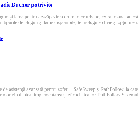
padă Bucher potrivite
uri și lame pentru deszăpezirea drumurilor urbane, extraurbane, autost
rt tipurile de pluguri și lame disponibile, tehnologiile cheie și opțiunile 
te
de asistență avansată pentru șoferi – SafeSweep și PathFollow, la cate
rin originalitatea, implementarea și eficacitatea lor. PathFollow Sistem