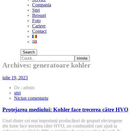
Compania
Stiri
Brosuri
Foto
Cariere
Contact
Search
trimite
Archives: generatoare kohler
iulie 19, 2023
De : admin
stiri
la
Niciun comentariu
Protejarea
mediului:
Protejarea mediului: Kohler face trecerea către HVO
Kohler
face
Unul dintre cei mai importanți producători de grupuri electrogene
trecerea
din lume face trecerea către HVO, un combustibil care ajută la
către