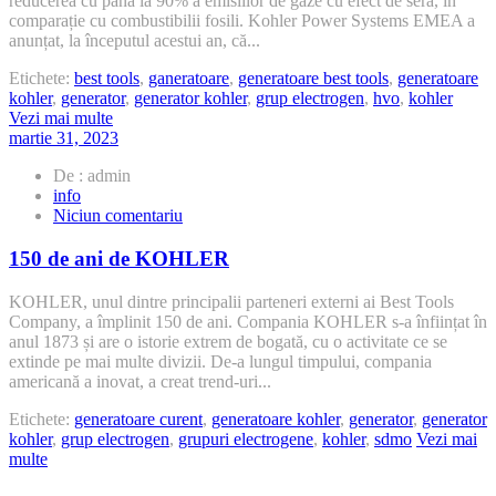
reducerea cu până la 90% a emisiilor de gaze cu efect de seră, în
HVO
comparație cu combustibilii fosili. Kohler Power Systems EMEA a
anunțat, la începutul acestui an, că...
Etichete:
best tools
,
ganeratoare
,
generatoare best tools
,
generatoare
kohler
,
generator
,
generator kohler
,
grup electrogen
,
hvo
,
kohler
Vezi mai multe
martie 31, 2023
De : admin
info
la
Niciun comentariu
150
de
150 de ani de KOHLER
ani
de
KOHLER, unul dintre principalii parteneri externi ai Best Tools
KOHLER
Company, a împlinit 150 de ani. Compania KOHLER s-a înființat în
anul 1873 și are o istorie extrem de bogată, cu o activitate ce se
extinde pe mai multe divizii. De-a lungul timpului, compania
americană a inovat, a creat trend-uri...
Etichete:
generatoare curent
,
generatoare kohler
,
generator
,
generator
kohler
,
grup electrogen
,
grupuri electrogene
,
kohler
,
sdmo
Vezi mai
multe