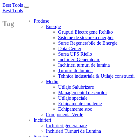
Best Tools
Toggle
Best Tools
navigation
Produse
Tag
Energie
Grupuri Electrogene Rehlko
Sisteme de stocare a energiei
Surse Regenerabile de Energie
Data Center
Sursa UPS Riello
Inchirieri Generatoare
Inchirieri turnuri de lumina
Turnuri de lumina
Tehnica industriala & Utilaje constructii
Mediu
Utilaje Salubrizare
Managementul deseurilor
Utilaje speciale
Echipamente curatenie
Echipamente stoc
Componenta Verde
Inchirieri
Inchirieri generatoare
Inchirieri Turnuri de Lumina
Service