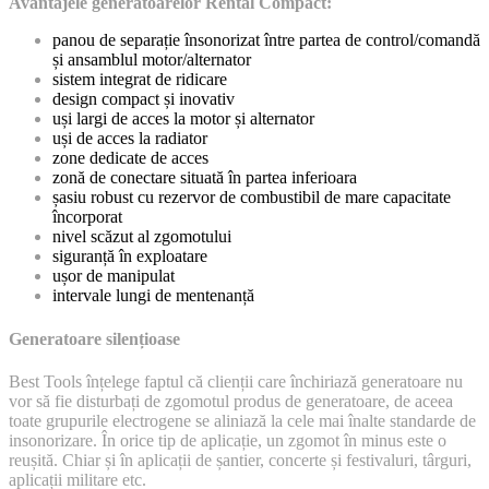
Avantajele generatoarelor Rental Compact:
panou de separație însonorizat între partea de control/comandă
și ansamblul motor/alternator
sistem integrat de ridicare
design compact și inovativ
uși largi de acces la motor și alternator
uși de acces la radiator
zone dedicate de acces
zonă de conectare situată în partea inferioara
șasiu robust cu rezervor de combustibil de mare capacitate
încorporat
nivel scăzut al zgomotului
siguranță în exploatare
ușor de manipulat
intervale lungi de mentenanță
Generatoare silențioase
Best Tools înțelege faptul că clienții care închiriază generatoare nu
vor să fie disturbați de zgomotul produs de generatoare, de aceea
toate grupurile electrogene se aliniază la cele mai înalte standarde de
insonorizare. În orice tip de aplicație, un zgomot în minus este o
reușită. Chiar și în aplicații de șantier, concerte și festivaluri, târguri,
aplicații militare etc.