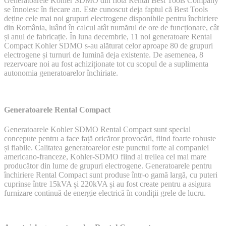
Generatoarele Kohler SDMO din flota Rental Best Tools Company
Best
se înnoiesc în fiecare an. Este cunoscut deja faptul că Best Tools
Tools
deține cele mai noi grupuri electrogene disponibile pentru închiriere
se
din România, luând în calcul atât numărul de ore de funcționare, cât
înnoiește
și anul de fabricație. În luna decembrie, 11 noi generatoare Rental
în
Compact Kohler SDMO s-au alăturat celor aproape 80 de grupuri
fiecare
electrogene și turnuri de lumină deja existente. De asemenea, 8
an
rezervoare noi au fost achiziționate tot cu scopul de a suplimenta
autonomia generatoarelor închiriate.
Generatoarele Rental Compact
Generatoarele Kohler SDMO Rental Compact sunt special
concepute pentru a face față oricăror provocări, fiind foarte robuste
și fiabile. Calitatea generatoarelor este punctul forte al companiei
americano-franceze, Kohler-SDMO fiind al treilea cel mai mare
producător din lume de grupuri electrogene. Generatoarele pentru
închiriere Rental Compact sunt produse într-o gamă largă, cu puteri
cuprinse între 15kVA și 220kVA și au fost create pentru a asigura
furnizare continuă de energie electrică în condiții grele de lucru.