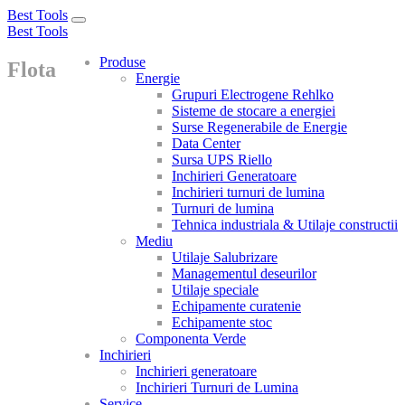
Best Tools
Toggle
Best Tools
navigation
Produse
Flota
Energie
Grupuri Electrogene Rehlko
Sisteme de stocare a energiei
Surse Regenerabile de Energie
Data Center
Sursa UPS Riello
Inchirieri Generatoare
Inchirieri turnuri de lumina
Turnuri de lumina
Tehnica industriala & Utilaje constructii
Mediu
Utilaje Salubrizare
Managementul deseurilor
Utilaje speciale
Echipamente curatenie
Echipamente stoc
Componenta Verde
Inchirieri
Inchirieri generatoare
Inchirieri Turnuri de Lumina
Service