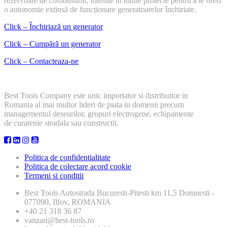
rezervoare de combustibil, folosite în multe proiecte pentru a le oferi
o autonomie extinsă de funcționare generatoarelor închiriate.
Click – Închiriază un generator
Click – Cumpără un generator
Click – Contacteaza-ne
Best Tools Company este unic importator si distribuitor in
Romania al mai multor lideri de piata in domenii precum
managementul deseurilor, grupuri electrogene, echipamente
de curatenie stradala sau constructii.
Politica de confidentialitate
Politica de colectare acord cookie
Termeni si conditii
Best Tools
Autostrada Bucuresti-Pitesti km 11,5 Domnesti -
077090, Ilfov, ROMANIA
+40 21 318 36 87
vanzari@best-tools.ro