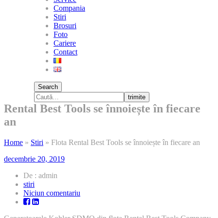
Compania
Stiri
Brosuri
Foto
Cariere
Contact
Search
trimite
Rental Best Tools se înnoiește în fiecare
an
Home
»
Stiri
»
Flota Rental Best Tools se înnoiește în fiecare an
decembrie 20, 2019
De : admin
stiri
la
Niciun comentariu
Flota
Rental