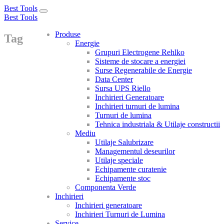
Best Tools
Toggle
Best Tools
navigation
Produse
Tag
Energie
Grupuri Electrogene Rehlko
Sisteme de stocare a energiei
Surse Regenerabile de Energie
Data Center
Sursa UPS Riello
Inchirieri Generatoare
Inchirieri turnuri de lumina
Turnuri de lumina
Tehnica industriala & Utilaje constructii
Mediu
Utilaje Salubrizare
Managementul deseurilor
Utilaje speciale
Echipamente curatenie
Echipamente stoc
Componenta Verde
Inchirieri
Inchirieri generatoare
Inchirieri Turnuri de Lumina
Service