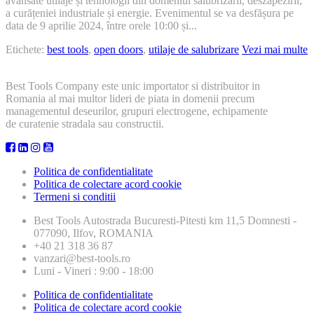
avansate utilaje și tehnologii din domeniul salubrizării, deszăpezirii,
9
a curățeniei industriale și energie. Evenimentul se va desfășura pe
aprilie
data de 9 aprilie 2024, între orele 10:00 și...
2024
Etichete:
best tools
,
open doors
,
utilaje de salubrizare
Vezi mai multe
Best Tools Company este unic importator si distribuitor in
Romania al mai multor lideri de piata in domenii precum
managementul deseurilor, grupuri electrogene, echipamente
de curatenie stradala sau constructii.
Politica de confidentialitate
Politica de colectare acord cookie
Termeni si conditii
Best Tools
Autostrada Bucuresti-Pitesti km 11,5 Domnesti -
077090, Ilfov, ROMANIA
+40 21 318 36 87
vanzari@best-tools.ro
Luni - Vineri : 9:00 - 18:00
Politica de confidentialitate
Politica de colectare acord cookie