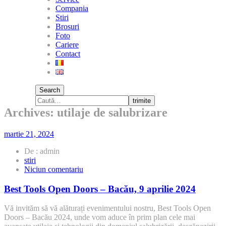
Compania
Stiri
Brosuri
Foto
Cariere
Contact
Search
trimite
Archives: utilaje de salubrizare
martie 21, 2024
De : admin
stiri
la
Niciun comentariu
Best
Tools
Best Tools Open Doors – Bacău, 9 aprilie 2024
Open
Doors
Vă invităm să vă alăturați evenimentului nostru, Best Tools Open
–
Doors – Bacău 2024, unde vom aduce în prim plan cele mai
Bacău,