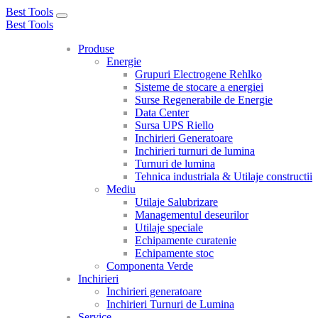
Best Tools
Toggle
Best Tools
navigation
Produse
Energie
Grupuri Electrogene Rehlko
Sisteme de stocare a energiei
Surse Regenerabile de Energie
Data Center
Sursa UPS Riello
Inchirieri Generatoare
Inchirieri turnuri de lumina
Turnuri de lumina
Tehnica industriala & Utilaje constructii
Mediu
Utilaje Salubrizare
Managementul deseurilor
Utilaje speciale
Echipamente curatenie
Echipamente stoc
Componenta Verde
Inchirieri
Inchirieri generatoare
Inchirieri Turnuri de Lumina
Service