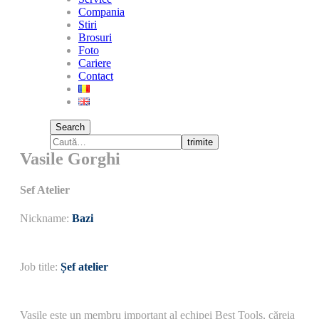
Compania
Stiri
Brosuri
Foto
Cariere
Contact
Search
trimite
Vasile Gorghi
Sef Atelier
Nickname:
Bazi
Job title:
Șef atelier
Vasile este un membru important al echipei Best Tools, căreia