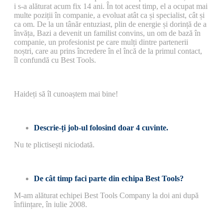
i s-a alăturat acum fix 14 ani. În tot acest timp, el a ocupat mai
multe poziții în companie, a evoluat atât ca și specialist, cât și
ca om. De la un tânăr entuziast, plin de energie și dorință de a
învăța, Bazi a devenit un familist convins, un om de bază în
companie, un profesionist pe care mulți dintre partenerii
noștri, care au prins încredere în el încă de la primul contact,
îl confundă cu Best Tools.
Haideți să îl cunoaștem mai bine!
Descrie-ți job-ul folosind doar 4 cuvinte.
Nu te plictisești niciodată.
De cât timp faci parte din echipa Best Tools?
M-am alăturat echipei Best Tools Company la doi ani după
înființare, în iulie 2008.