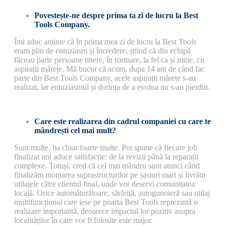
Povestește-ne despre prima ta zi de lucru la Best
Tools Company.
Îmi aduc aminte că în prima mea zi de lucru la Best Tools
eram plin de entuziasm și încredere, știind că din echipă
făceau parte persoane tinere, în formare, la fel ca și mine, cu
aspirații mărețe. Mă bucur că acum, dupa 14 ani de când fac
parte din Best Tools Company, acele aspirații mărețe s-au
realizat, iar entuziasmul și dorința de a evolua nu s-au pierdut.
Care este realizarea din cadrul companiei cu care te
mândrești cel mai mult?
Sunt multe, ba chiar foarte multe. Pot spune că fiecare job
finalizat imi aduce satisfacție: de la revizii până la reparații
complexe. Totuși, cred că cel mai mândru sunt atunci când
finalizăm montarea suprastructurilor pe șasiuri mari și livrăm
utilajele către clientul final, unde vor deservi comunitatea
locală. Orice automăturătoare, sărăriță, autogunoieră sau utilaj
multifuncțional care iese pe poarta Best Tools reprezintă o
realizare importantă, deoarece impactul lor pozitiv asupra
localităților în care vor fi folosite este major.