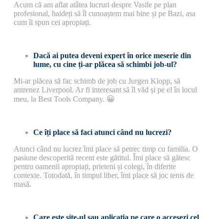
Acum că am aflat atâtea lucruri despre Vasile pe plan
profesional, haideți să îl cunoaștem mai bine și pe Bazi, asa
cum îi spun cei apropiați.
Dacă ai putea deveni expert în orice meserie din
lume, cu cine ți-ar plăcea să schimbi job-ul?
Mi-ar plăcea să fac schimb de job cu Jurgen Klopp, să
antrenez Liverpool. Ar fi interesant să îl văd și pe el în locul
meu, la Best Tools Company. 😀
Ce îți place să faci atunci când nu lucrezi?
Atunci când nu lucrez îmi place să petrec timp cu familia. O
pasiune descoperită recent este gătitul. Îmi place să gătesc
pentru oamenii apropiați, prieteni și colegi, în diferite
contexte. Totodată, în timpul liber, îmi place să joc tenis de
masă.
Care este site-ul sau aplicația pe care o accesezi cel