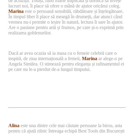
de achiziții. Totuși, fiind foarte implicată și dornică să învețe
lucruri noi, îi place să ofere o mână de ajutor oricărui coleg.
Marina
este o persoană sensibilă, răbdătoare și înțelegătoare.
În timpul liber îi place să meargă în drumeții, dar atunci când
vremea nu-i permite o ieșire în natură, lectura îi sare în ajutor.
Are o pasiune pentru artă și frumos, pe care și-o exprimă prin
realizarea goblenurilor.
Dacă ar avea ocazia să ia masa cu o femeie celebră care o
inspiră, de ziua internațională a femeii,
Marina
ar alege-o pe
Angela Similea. O stimează pentru eleganța și rafinamentul ei
pe care nu le-a pierdut de-a lungul timpului.
Alina
este una dintre cele mai căutate persoane la birou, asta
pentru că ajută zilnic întreaga echipă Best Tools din București