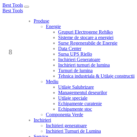
Best Tools
Toggle
Best Tools
navigation
Produse
Energie
Grupuri Electrogene Rehlko
Sisteme de stocare a energiei
Surse Regenerabile de Energie
Data Center
8
Sursa UPS Riello
Inchirieri Generatoare
Inchirieri turnuri de lumina
Turnuri de lumina
Tehnica industriala & Utilaje constructii
Mediu
Utilaje Salubrizare
Managementul deseurilor
Utilaje speciale
Echipamente curatenie
Echipamente stoc
Componenta Verde
Inchirieri
Inchirieri generatoare
Inchirieri Turnuri de Lumina
Service