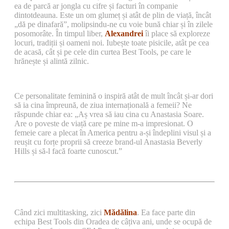
ea de parcă ar jongla cu cifre și facturi în companie
dintotdeauna. Este un om glumeț și atât de plin de viață, încât
„dă pe dinafară”, molipsindu-ne cu voie bună chiar și în zilele
posomorâte. În timpul liber,
Alexandrei
îi place să exploreze
locuri, tradiții și oameni noi. Iubește toate pisicile, atât pe cea
de acasă, cât și pe cele din curtea Best Tools, pe care le
hrănește și alintă zilnic.
Ce personalitate feminină o inspiră atât de mult încât și-ar dori
să ia cina împreună, de ziua internațională a femeii? Ne
răspunde chiar ea: „Aș vrea să iau cina cu Anastasia Soare.
Are o poveste de viață care pe mine m-a impresionat. O
femeie care a plecat în America pentru a-și îndeplini visul și a
reușit cu forțe proprii să creeze brand-ul Anastasia Beverly
Hills și să-l facă foarte cunoscut.”
Când zici multitasking, zici
Mădălina
. Ea face parte din
echipa Best Tools din Oradea de câțiva ani, unde se ocupă de