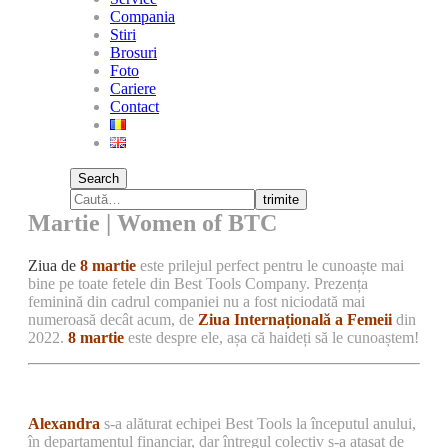
Compania
Stiri
Brosuri
Foto
Cariere
Contact
Search
trimite
Martie | Women of BTC
Ziua de
8
martie
este prilejul perfect pentru le cunoaște mai
bine pe toate fetele din Best Tools Company. Prezența
feminină din cadrul companiei nu a fost niciodată mai
numeroasă decât acum, de
Ziua Internațională a Femeii
din
2022.
8 martie
este despre ele, așa că haideți să le cunoaștem!
Alexandra
s-a alăturat echipei Best Tools la începutul anului,
în departamentul financiar, dar întregul colectiv s-a atașat de