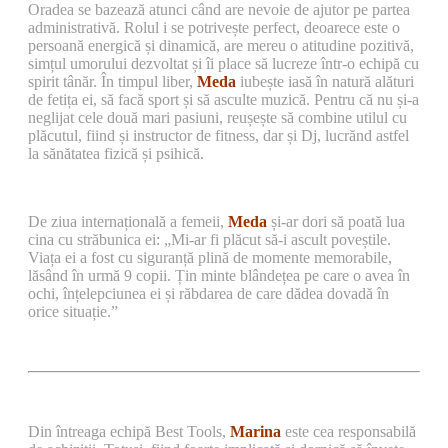
Oradea se bazează atunci când are nevoie de ajutor pe partea
administrativă. Rolul i se potrivește perfect, deoarece este o
persoană energică și dinamică, are mereu o atitudine pozitivă,
simțul umorului dezvoltat și îi place să lucreze într-o echipă cu
spirit tânăr. În timpul liber,
Meda
iubește iasă în natură alături
de fetița ei, să facă sport și să asculte muzică. Pentru că nu și-a
neglijat cele două mari pasiuni, reușește să combine utilul cu
plăcutul, fiind și instructor de fitness, dar și Dj, lucrănd astfel
la sănătatea fizică și psihică.
De ziua internațională a femeii,
Meda
și-ar dori să poată lua
cina cu străbunica ei: „Mi-ar fi plăcut să-i ascult poveștile.
Viața ei a fost cu siguranță plină de momente memorabile,
lăsând în urmă 9 copii. Țin minte blândețea pe care o avea în
ochi, înțelepciunea ei și răbdarea de care dădea dovadă în
orice situație.”
Din întreaga echipă Best Tools,
Marina
este cea responsabilă