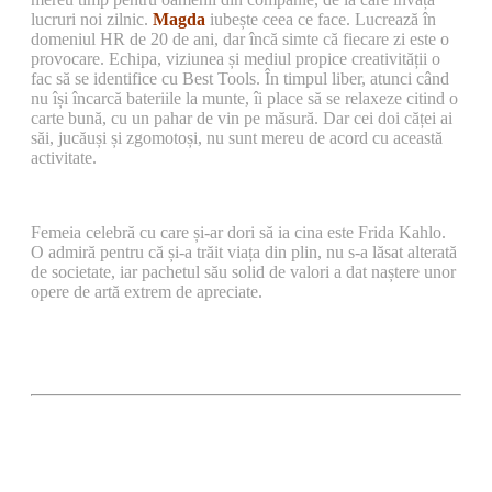
lucruri noi zilnic.
Magda
iubește ceea ce face. Lucrează în
domeniul HR de 20 de ani, dar încă simte că fiecare zi este o
provocare. Echipa, viziunea și mediul propice creativității o
fac să se identifice cu Best Tools. În timpul liber, atunci când
nu își încarcă bateriile la munte, îi place să se relaxeze citind o
carte bună, cu un pahar de vin pe măsură. Dar cei doi căței ai
săi, jucăuși și zgomotoși, nu sunt mereu de acord cu această
activitate.
Femeia celebră cu care și-ar dori să ia cina este Frida Kahlo.
O admiră pentru că și-a trăit viața din plin, nu s-a lăsat alterată
de societate, iar pachetul său solid de valori a dat naștere unor
opere de artă extrem de apreciate.