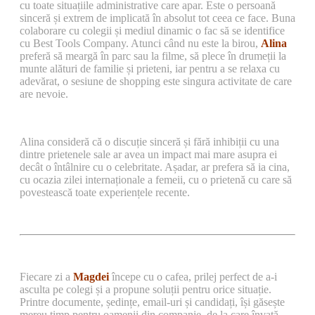
cu toate situațiile administrative care apar. Este o persoană
sinceră și extrem de implicată în absolut tot ceea ce face. Buna
colaborare cu colegii și mediul dinamic o fac să se identifice
cu Best Tools Company. Atunci când nu este la birou,
Alina
preferă să meargă în parc sau la filme, să plece în drumeții la
munte alături de familie și prieteni, iar pentru a se relaxa cu
adevărat, o sesiune de shopping este singura activitate de care
are nevoie.
Alina consideră că o discuție sinceră și fără inhibiții cu una
dintre prietenele sale ar avea un impact mai mare asupra ei
decât o întâlnire cu o celebritate. Așadar, ar prefera să ia cina,
cu ocazia zilei internaționale a femeii, cu o prietenă cu care să
povestească toate experiențele recente.
Fiecare zi a
Magdei
începe cu o cafea, prilej perfect de a-i
asculta pe colegi și a propune soluții pentru orice situație.
Printre documente, ședințe, email-uri și candidați, își găsește
mereu timp pentru oamenii din companie, de la care învață