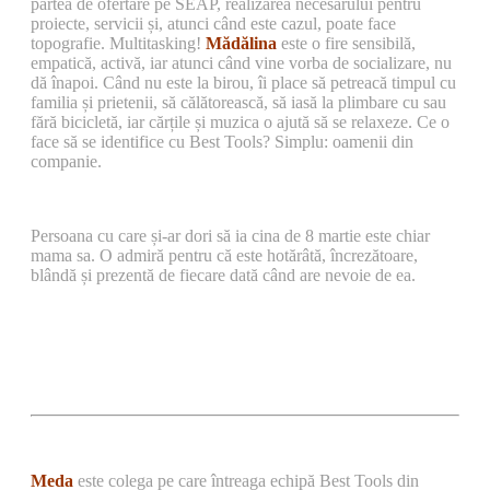
partea de ofertare pe SEAP, realizarea necesarului pentru
proiecte, servicii și, atunci când este cazul, poate face
topografie. Multitasking!
Mădălina
este o fire sensibilă,
empatică, activă, iar atunci când vine vorba de socializare, nu
dă înapoi. Când nu este la birou, îi place să petreacă timpul cu
familia și prietenii, să călătorească, să iasă la plimbare cu sau
fără bicicletă, iar cărțile și muzica o ajută să se relaxeze. Ce o
face să se identifice cu Best Tools? Simplu: oamenii din
companie.
Persoana cu care și-ar dori să ia cina de 8 martie este chiar
mama sa. O admiră pentru că este hotărâtă, încrezătoare,
blândă și prezentă de fiecare dată când are nevoie de ea.
Meda
este colega pe care întreaga echipă Best Tools din