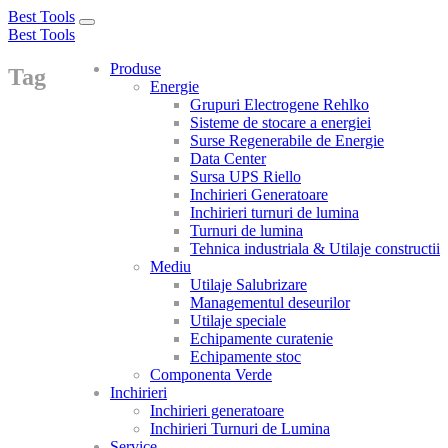
Best Tools
Toggle
Best Tools
navigation
Produse
Tag
Energie
Grupuri Electrogene Rehlko
Sisteme de stocare a energiei
Surse Regenerabile de Energie
Data Center
Sursa UPS Riello
Inchirieri Generatoare
Inchirieri turnuri de lumina
Turnuri de lumina
Tehnica industriala & Utilaje constructii
Mediu
Utilaje Salubrizare
Managementul deseurilor
Utilaje speciale
Echipamente curatenie
Echipamente stoc
Componenta Verde
Inchirieri
Inchirieri generatoare
Inchirieri Turnuri de Lumina
Service