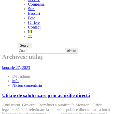
Compania
Stiri
Brosuri
Foto
Cariere
Contact
Search
trimite
Archives: utilaj
ianuarie 27, 2023
De : admin
info
la
Niciun comentariu
Utilaje
de
Utilaje de salubrizare prin achiziție directă
salubrizare
prin
Anul trecut, Guvernul României a publicat în Monitorul Oficial
achiziție
legea 208/2022, referitoare la achizițiile publice directe, care a intrat
directă