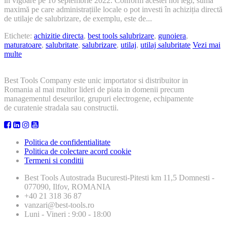
în vigoare pe 10 septembrie 2022. Conform acestei noi legi, suma
maximă pe care administrațiile locale o pot investi în achiziția directă
de utilaje de salubrizare, de exemplu, este de...
Etichete:
achizitie directa
,
best tools salubrizare
,
gunoiera
,
maturatoare
,
salubritate
,
salubrizare
,
utilaj
,
utilaj salubritate
Vezi mai
multe
Best Tools Company este unic importator si distribuitor in
Romania al mai multor lideri de piata in domenii precum
managementul deseurilor, grupuri electrogene, echipamente
de curatenie stradala sau constructii.
Politica de confidentialitate
Politica de colectare acord cookie
Termeni si conditii
Best Tools
Autostrada Bucuresti-Pitesti km 11,5 Domnesti -
077090, Ilfov, ROMANIA
+40 21 318 36 87
vanzari@best-tools.ro
Luni - Vineri : 9:00 - 18:00