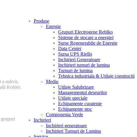
Produse
Energie
Grupuri Electrogene Rehlko
Sisteme de stocare a energiei
Surse Regenerabile de Energie
Data Center
Sursa UPS Riello
Inchirieri Generatoare
Inchirieri turnuri de lumina
Turnuri de lumina
Tehnica industriala & Utilaje constructii
Mediu
 a mărcii,
Utilaje Salubrizare
ală Kohler.
Managementul deseurilor
Utilaje speciale
Echipamente curatenie
Echipamente stoc
Componenta Verde
 grupuri
Inchirieri
Inchirieri generatoare
Inchirieri Turnuri de Lumina
Service