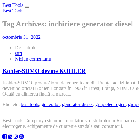
Best Tools
Toggle
Best Tools
navigation
Tag Archives: inchiriere generator diesel
octombrie 31, 2022
De : admin
stiri
la
Niciun comentariu
Kohler-
SDMO
Kohler-SDMO devine KOHLER
devine
KOHLER
Kohler-SDMO, producătorul de generatoare din Franța, achiziționat de 
devenind oficial Kohler. Fondată în 1966 în Brest, Franța, SDMO a de
Odată cu alinierea finală la marca...
Etichete:
best tools
,
generator
,
generator diesel
,
grup electrogen
,
grup 
Best Tools Company este unic importator si distribuitor in Romania al
electrogene, echipamente de curatenie stradala sau constructii.