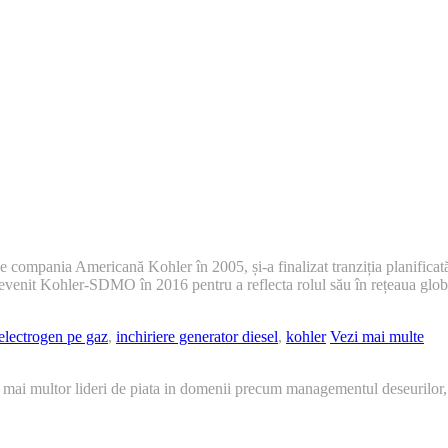
compania Americană Kohler în 2005, și-a finalizat tranziția planificată
venit Kohler-SDMO în 2016 pentru a reflecta rolul său în rețeaua glob
electrogen pe gaz
,
inchiriere generator diesel
,
kohler
Vezi mai multe
 mai multor lideri de piata in domenii precum managementul deseurilor,