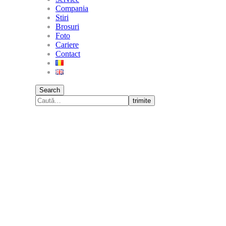
Compania
Stiri
Brosuri
Foto
Cariere
Contact
Search
trimite