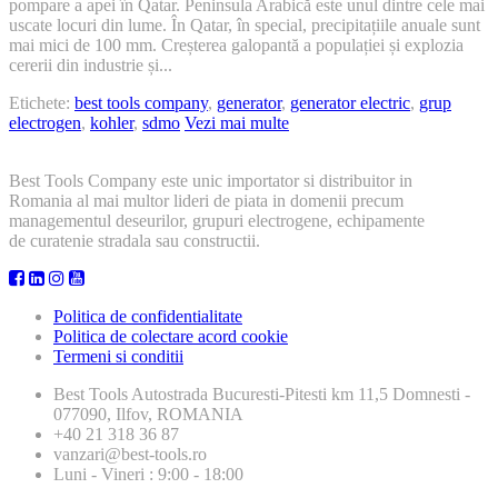
pompare a apei în Qatar. Peninsula Arabică este unul dintre cele mai
apei
uscate locuri din lume. În Qatar, în special, precipitațiile anuale sunt
–
mai mici de 100 mm. Creșterea galopantă a populației și explozia
Studiu
cererii din industrie și...
de
caz
Etichete:
best tools company
,
generator
,
generator electric
,
grup
electrogen
,
kohler
,
sdmo
Vezi mai multe
Best Tools Company este unic importator si distribuitor in
Romania al mai multor lideri de piata in domenii precum
managementul deseurilor, grupuri electrogene, echipamente
de curatenie stradala sau constructii.
Politica de confidentialitate
Politica de colectare acord cookie
Termeni si conditii
Best Tools
Autostrada Bucuresti-Pitesti km 11,5 Domnesti -
077090, Ilfov, ROMANIA
+40 21 318 36 87
vanzari@best-tools.ro
Luni - Vineri : 9:00 - 18:00