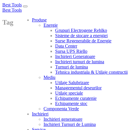
Best Tools
Toggle
Best Tools
navigation
Produse
Tag
Energie
Grupuri Electrogene Rehlko
Sisteme de stocare a energiei
Surse Regenerabile de Energie
Data Center
Sursa UPS Riello
Inchirieri Generatoare
Inchirieri turnuri de lumina
Turnuri de lumina
Tehnica industriala & Utilaje constructii
Mediu
Utilaje Salubrizare
Managementul deseurilor
Utilaje speciale
Echipamente curatenie
Echipamente stoc
Componenta Verde
Inchirieri
Inchirieri generatoare
Inchirieri Turnuri de Lumina
Service