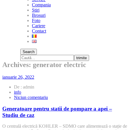
Compania
Stiri
Brosuri
Foto
Cariere
Contact
Search
trimite
Archives: generator electric
ianuarie 26, 2022
De : admin
info
la
Niciun comentariu
Generatoare
pentru
Generatoare pentru statii de pompare a apei –
statii
Studiu de caz
de
pompare
O centrală electrică KOHLER – SDMO care alimentează o stație de
a