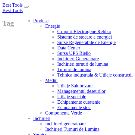
Best Tools
Toggle
Best Tools
navigation
Produse
Tag
Energie
Grupuri Electrogene Rehlko
Sisteme de stocare a energiei
Surse Regenerabile de Energie
Data Center
Sursa UPS Riello
Inchirieri Generatoare
Inchirieri turnuri de lumina
Turnuri de lumina
Tehnica industriala & Utilaje constructii
Mediu
Utilaje Salubrizare
Managementul deseurilor
Utilaje speciale
Echipamente curatenie
Echipamente stoc
Componenta Verde
Inchirieri
Inchirieri generatoare
Inchirieri Turnuri de Lumina
Service