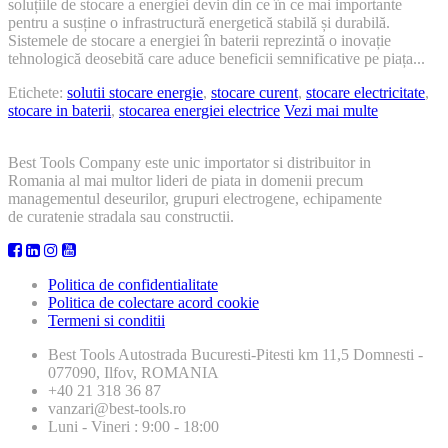
soluțiile de stocare a energiei devin din ce în ce mai importante
–
pentru a susține o infrastructură energetică stabilă și durabilă.
O
Sistemele de stocare a energiei în baterii reprezintă o inovație
Necesitate
tehnologică deosebită care aduce beneficii semnificative pe piața...
Etichete:
solutii stocare energie
,
stocare curent
,
stocare electricitate
,
stocare in baterii
,
stocarea energiei electrice
Vezi mai multe
Best Tools Company este unic importator si distribuitor in
Romania al mai multor lideri de piata in domenii precum
managementul deseurilor, grupuri electrogene, echipamente
de curatenie stradala sau constructii.
Politica de confidentialitate
Politica de colectare acord cookie
Termeni si conditii
Best Tools
Autostrada Bucuresti-Pitesti km 11,5 Domnesti -
077090, Ilfov, ROMANIA
+40 21 318 36 87
vanzari@best-tools.ro
Luni - Vineri : 9:00 - 18:00