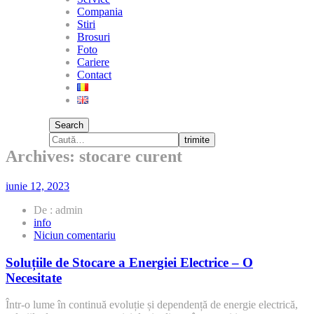
Compania
Stiri
Brosuri
Foto
Cariere
Contact
Search
trimite
Archives: stocare curent
iunie 12, 2023
De : admin
info
la
Niciun comentariu
Soluțiile
de
Soluțiile de Stocare a Energiei Electrice – O
Stocare
Necesitate
a
Energiei
Într-o lume în continuă evoluție și dependență de energie electrică,
Electrice