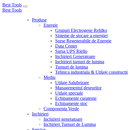
Best Tools
Toggle
Best Tools
navigation
Produse
Energie
Grupuri Electrogene Rehlko
Sisteme de stocare a energiei
Surse Regenerabile de Energie
Data Center
Sursa UPS Riello
Inchirieri Generatoare
Inchirieri turnuri de lumina
Turnuri de lumina
Tehnica industriala & Utilaje constructii
Mediu
Utilaje Salubrizare
Managementul deseurilor
Utilaje speciale
Echipamente curatenie
Echipamente stoc
Componenta Verde
Inchirieri
Inchirieri generatoare
Inchirieri Turnuri de Lumina
Service