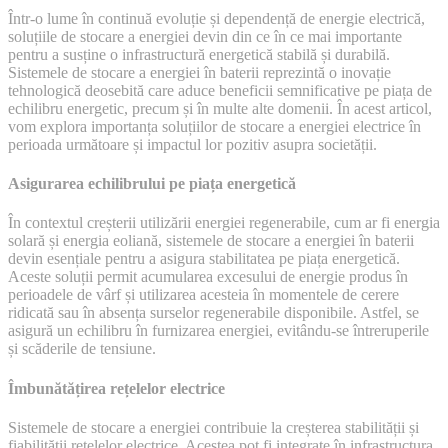
de
Într-o lume în continuă evoluție și dependență de energie electrică,
Stocare
soluțiile de stocare a energiei devin din ce în ce mai importante
a
pentru a susține o infrastructură energetică stabilă și durabilă.
Energiei
Sistemele de stocare a energiei în baterii reprezintă o inovație
Electrice
tehnologică deosebită care aduce beneficii semnificative pe piața de
–
echilibru energetic, precum și în multe alte domenii. În acest articol,
O
vom explora importanța soluțiilor de stocare a energiei electrice în
Necesitate
perioada următoare și impactul lor pozitiv asupra societății.
Asigurarea echilibrului pe piața energetică
În contextul creșterii utilizării energiei regenerabile, cum ar fi energia
solară și energia eoliană, sistemele de stocare a energiei în baterii
devin esențiale pentru a asigura stabilitatea pe piața energetică.
Aceste soluții permit acumularea excesului de energie produs în
perioadele de vârf și utilizarea acesteia în momentele de cerere
ridicată sau în absența surselor regenerabile disponibile. Astfel, se
asigură un echilibru în furnizarea energiei, evitându-se întreruperile
și scăderile de tensiune.
Îmbunătățirea rețelelor electrice
Sistemele de stocare a energiei contribuie la creșterea stabilității și
fiabilității rețelelor electrice. Acestea pot fi integrate în infrastructura