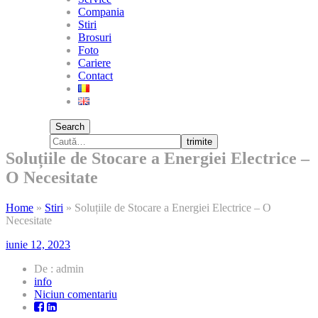
Compania
Stiri
Brosuri
Foto
Cariere
Contact
Search
trimite
Soluțiile de Stocare a Energiei Electrice –
O Necesitate
Home
»
Stiri
»
Soluțiile de Stocare a Energiei Electrice – O
Necesitate
iunie 12, 2023
De : admin
info
la
Niciun comentariu
Soluțiile