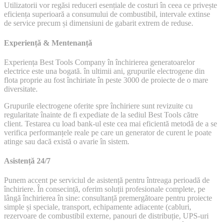
Utilizatorii vor regăsi reduceri esențiale de costuri în ceea ce privește
eficiența superioară a consumului de combustibil, intervale extinse
de service precum și dimensiuni de gabarit extrem de reduse.
Experiență & Mentenanță
Experiența Best Tools Company în închirierea generatoarelor
electrice este una bogată. în ultimii ani, grupurile electrogene din
flota proprie au fost închiriate în peste 3000 de proiecte de o mare
diversitate.
Grupurile electrogene oferite spre închiriere sunt revizuite cu
regularitate înainte de fi expediate de la sediul Best Tools către
client. Testarea cu load bank-ul este cea mai eficientă metodă de a se
verifica performanțele reale pe care un generator de curent le poate
atinge sau dacă există o avarie în sistem.
Asistență 24/7
Punem accent pe serviciul de asistență pentru întreaga perioadă de
închiriere. În consecință, oferim soluții profesionale complete, pe
lângă închirierea în sine: consultanță premergătoare pentru proiecte
simple și speciale, transport, echipamente adiacente (cabluri,
rezervoare de combustibil externe, panouri de distribuție, UPS-uri