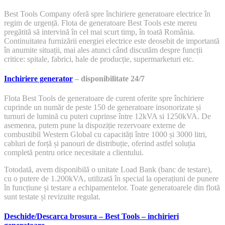
Best Tools Company oferă spre închiriere generatoare electrice în
regim de urgență. Flota de generatoare Best Tools este mereu
pregătită să intervină în cel mai scurt timp, în toată România.
Continuitatea furnizării energiei electrice este deosebit de importantă
în anumite situații, mai ales atunci când discutăm despre funcții
critice: spitale, fabrici, hale de producție, supermarketuri etc.
Inchiriere generator
– disponibilitate 24/7
Flota Best Tools de generatoare de curent oferite spre închiriere
cuprinde un număr de peste 150 de generatoare insonorizate și
turnuri de lumină cu puteri cuprinse între 12kVA si 1250kVA. De
asemenea, putem pune la dispoziție rezervoare externe de
combustibil Western Global cu capacități între 1000 și 3000 litri,
cabluri de forță și panouri de distribuție, oferind astfel soluția
completă pentru orice necesitate a clientului.
Totodată, avem disponibilă o unitate Load Bank (banc de testare),
cu o putere de 1.200kVA, utilizată în special la operațiuni de punere
în funcțiune și testare a echipamentelor. Toate generatoarele din flotă
sunt testate și revizuite regulat.
Deschide/Descarca brosura – Best Tools – inchirieri