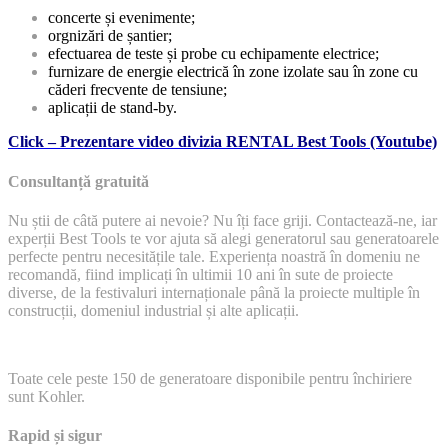
concerte și evenimente;
orgnizări de șantier;
efectuarea de teste și probe cu echipamente electrice;
furnizare de energie electrică în zone izolate sau în zone cu
căderi frecvente de tensiune;
aplicații de stand-by.
Click – Prezentare video divizia RENTAL Best Tools (Youtube)
Consultanță gratuită
Nu știi de câtă putere ai nevoie? Nu îți face griji. Contactează-ne, iar
experții Best Tools te vor ajuta să alegi generatorul sau generatoarele
perfecte pentru necesitățile tale. Experiența noastră în domeniu ne
recomandă, fiind implicați în ultimii 10 ani în sute de proiecte
diverse, de la festivaluri internaționale până la proiecte multiple în
construcții, domeniul industrial și alte aplicații.
Toate cele peste 150 de generatoare disponibile pentru închiriere
sunt Kohler.
Rapid și sigur