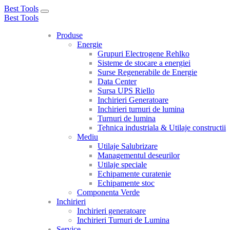
Best Tools
Toggle
Best Tools
navigation
Produse
Energie
Grupuri Electrogene Rehlko
Sisteme de stocare a energiei
Surse Regenerabile de Energie
Data Center
Sursa UPS Riello
Inchirieri Generatoare
Inchirieri turnuri de lumina
Turnuri de lumina
Tehnica industriala & Utilaje constructii
Mediu
Utilaje Salubrizare
Managementul deseurilor
Utilaje speciale
Echipamente curatenie
Echipamente stoc
Componenta Verde
Inchirieri
Inchirieri generatoare
Inchirieri Turnuri de Lumina
Service