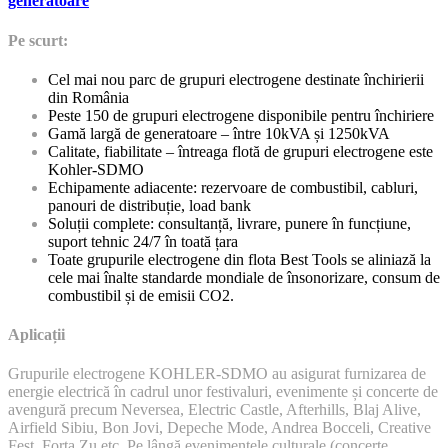
generatoare
Pe scurt:
Cel mai nou parc de grupuri electrogene destinate închirierii
din România
Peste 150 de grupuri electrogene disponibile pentru închiriere
Gamă largă de generatoare – între 10kVA și 1250kVA
Calitate, fiabilitate – întreaga flotă de grupuri electrogene este
Kohler-SDMO
Echipamente adiacente: rezervoare de combustibil, cabluri,
panouri de distribuție, load bank
Soluții complete: consultanță, livrare, punere în funcțiune,
suport tehnic 24/7 în toată țara
Toate grupurile electrogene din flota Best Tools se aliniază la
cele mai înalte standarde mondiale de însonorizare, consum de
combustibil și de emisii CO2.
Aplicații
Grupurile electrogene KOHLER-SDMO au asigurat furnizarea de
energie electrică în cadrul unor festivaluri, evenimente și concerte de
avengură precum Neversea, Electric Castle, Afterhills, Blaj Alive,
Airfield Sibiu, Bon Jovi, Depeche Mode, Andrea Bocceli, Creative
Fest, Forta Zu etc. Pe lângă evenimentele culturale (concerte,