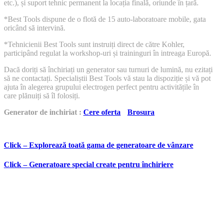
etc.), și suport tehnic permanent la locația finală, oriunde în țară.
*Best Tools dispune de o flotă de 15 auto-laboratoare mobile, gata
oricând să intervină.
*Tehnicienii Best Tools sunt instruiți direct de către Kohler,
participând regulat la workshop-uri și traininguri în intreaga Europă.
Dacă doriți să închiriați un generator sau turnuri de lumină, nu ezitați
să ne contactați. Specialiștii Best Tools vă stau la dispoziție și vă pot
ajuta în alegerea grupului electrogen perfect pentru activitățile în
care plănuiți să îl folosiți.
Generator de inchiriat :
Cere oferta
Brosura
Click – Explorează toată gama de generatoare de vânzare
Click – Generatoare special create pentru închiriere