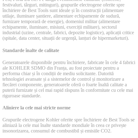
festivaluri, târguri, mitinguri), grupurile electrogene oferite spre
închiriere de Best Tools sunt ideale și în construcții (alimentare
utilaje, iluminare șantiere, alimentare echipamente de sudură,
furnizare temporară de energie), domeniul militar (alimentare
echipamente, iluminare, misiuni, exerciții militare), sectorul
industrial (uzine, centrale, fabrici, depozite logistice), aplicații critice
(spitale, data center, situații de urgență, lanțuri de hipermarketuri).
Standarde înalte de calitate
Generatoarele disponibile pentru închiriere, fabricate în cele 4 fabrici
ale KOHLER SDMO din Franța, au fost proiectate pentru a
performa chiar și în condiții de mediu solicitante. Datorită
tehnologiei avansate și a sistemelor de control și monitorizare a
fiecărei componente, generatoarele oferă o foarte înaltă calitate a
puterii furnizate și cel mai rapid răspuns în conformitate cu cele mai
riguroase standarde.
Aliniere la cele mai stricte norme
Grupurile electrogene Kohler oferite spre închiriere de Best Tools se
aliniază la cele mai înalte standarde mondiale în ceea ce privește
insonorizarea, consumul de combustibil și emisiile CO2.