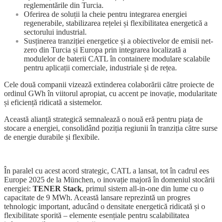
reglementările din Turcia.
Oferirea de soluții la cheie pentru integrarea energiei
regenerabile, stabilizarea rețelei și flexibilitatea energetică a
sectorului industrial.
Susținerea tranziției energetice și a obiectivelor de emisii net-
zero din Turcia și Europa prin integrarea localizată a
modulelor de baterii CATL în containere modulare scalabile
pentru aplicații comerciale, industriale și de rețea.
Cele două companii vizează extinderea colaborării către proiecte de
ordinul GWh în viitorul apropiat, cu accent pe inovație, modularitate
și eficiență ridicată a sistemelor.
Această alianță strategică semnalează o nouă eră pentru piața de
stocare a energiei, consolidând poziția regiunii în tranziția către surse
de energie durabile și flexibile.
În paralel cu acest acord strategic, CATL a lansat, tot în cadrul ees
Europe 2025 de la München, o inovație majoră în domeniul stocării
energiei:
TENER Stack
, primul sistem all-in-one din lume cu o
capacitate de 9 MWh. Această lansare reprezintă un progres
tehnologic important, aducând o densitate energetică ridicată și o
flexibilitate sporită – elemente esențiale pentru scalabilitatea