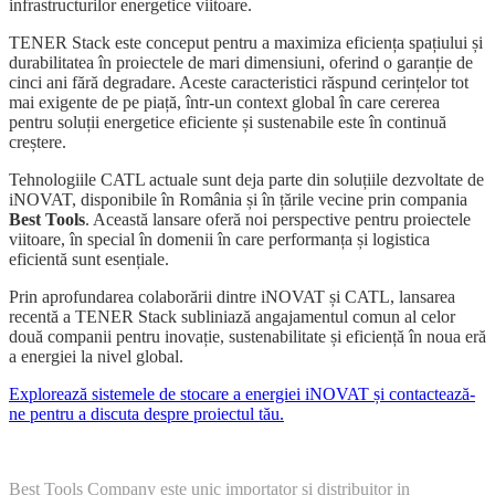
infrastructurilor energetice viitoare.
TENER Stack este conceput pentru a maximiza eficiența spațiului și
durabilitatea în proiectele de mari dimensiuni, oferind o garanție de
cinci ani fără degradare. Aceste caracteristici răspund cerințelor tot
mai exigente de pe piață, într-un context global în care cererea
pentru soluții energetice eficiente și sustenabile este în continuă
creștere.
Tehnologiile CATL actuale sunt deja parte din soluțiile dezvoltate de
iNOVAT, disponibile în România și în țările vecine prin compania
Best Tools
. Această lansare oferă noi perspective pentru proiectele
viitoare, în special în domenii în care performanța și logistica
eficientă sunt esențiale.
Prin aprofundarea colaborării dintre iNOVAT și CATL, lansarea
recentă a TENER Stack subliniază angajamentul comun al celor
două companii pentru inovație, sustenabilitate și eficiență în noua eră
a energiei la nivel global.
Explorează sistemele de stocare a energiei iNOVAT și contactează-
ne pentru a discuta despre proiectul tău.
Best Tools Company este unic importator si distribuitor in