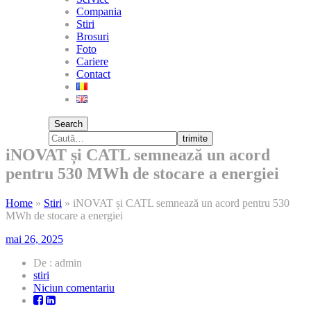
Compania
Stiri
Brosuri
Foto
Cariere
Contact
Search
trimite
iNOVAT și CATL semnează un acord
pentru 530 MWh de stocare a energiei
Home
»
Stiri
»
iNOVAT și CATL semnează un acord pentru 530
MWh de stocare a energiei
mai 26, 2025
De : admin
stiri
la
Niciun comentariu
iNOVAT