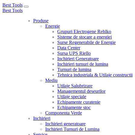
Best Tools
Toggle
Best Tools
navigation
Produse
Energie
Grupuri Electrogene Rehlko
Sisteme de stocare a energiei
Surse Regenerabile de Energie
Data Center
Sursa UPS Riello
Inchirieri Generatoare
Inchirieri turnuri de lumina
Turnuri de lumina
Tehnica industriala & Utilaje constructii
Mediu
Utilaje Salubrizare
Managementul deseurilor
Utilaje speciale
Echipamente curatenie
Echipamente stoc
Componenta Verde
Inchirieri
Inchirieri generatoare
Inchirieri Turnuri de Lumina
Service