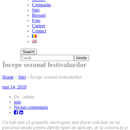
Compania
Stiri
Brosuri
Foto
Cariere
Contact
Search
trimite
Începe sezonul festivalurilor
Home
»
Stiri
»
Începe sezonul festivalurilor
mai 14, 2019
De : admin
info
la
Niciun comentariu
Începe
sezonul
Cu toții știm că grupurile electrogene sunt foarte solicitate pe tot
festivalurilor
parcursul anului pentru diferite tipuri de aplicații, de la construcții și