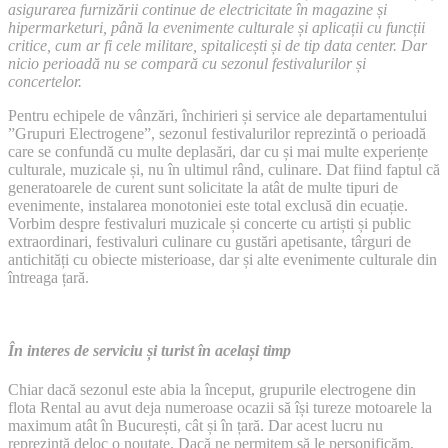
asigurarea furnizării continue de electricitate în magazine și
hipermarketuri, până la evenimente culturale și aplicații cu funcții
critice, cum ar fi cele militare, spitalicești și de tip data center. Dar
nicio perioadă nu se compară cu sezonul festivalurilor și
concertelor.
Pentru echipele de vânzări, închirieri și service ale departamentului
”Grupuri Electrogene”, sezonul festivalurilor reprezintă o perioadă
care se confundă cu multe deplasări, dar cu și mai multe experiențe
culturale, muzicale și, nu în ultimul rând, culinare. Dat fiind faptul că
generatoarele de curent sunt solicitate la atât de multe tipuri de
evenimente, instalarea monotoniei este total exclusă din ecuație.
Vorbim despre festivaluri muzicale și concerte cu artiști și public
extraordinari, festivaluri culinare cu gustări apetisante, târguri de
antichități cu obiecte misterioase, dar și alte evenimente culturale din
întreaga țară.
În interes de serviciu și turist în același timp
Chiar dacă sezonul este abia la început, grupurile electrogene din
flota Rental au avut deja numeroase ocazii să își tureze motoarele la
maximum atât în București, cât și în țară. Dar acest lucru nu
reprezintă deloc o noutate. Dacă ne permitem să le personificăm,