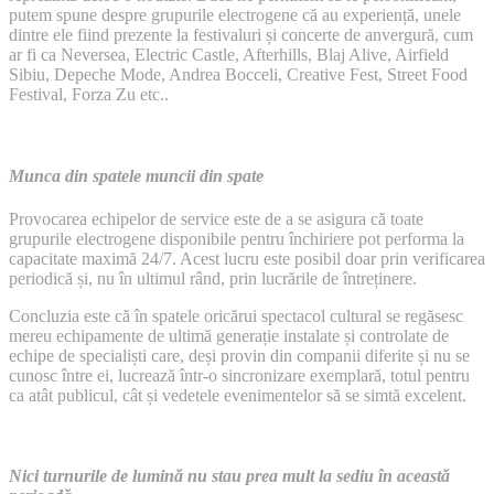
putem spune despre grupurile electrogene că au experiență, unele
dintre ele fiind prezente la festivaluri și concerte de anvergură, cum
ar fi ca Neversea, Electric Castle, Afterhills, Blaj Alive, Airfield
Sibiu, Depeche Mode, Andrea Bocceli, Creative Fest, Street Food
Festival, Forza Zu etc..
Munca din spatele muncii din spate
Provocarea echipelor de service este de a se asigura că toate
grupurile electrogene disponibile pentru închiriere pot performa la
capacitate maximă 24/7. Acest lucru este posibil doar prin verificarea
periodică și, nu în ultimul rând, prin lucrările de întreținere.
Concluzia este că în spatele oricărui spectacol cultural se regăsesc
mereu echipamente de ultimă generație instalate și controlate de
echipe de specialiști care, deși provin din companii diferite și nu se
cunosc între ei, lucrează într-o sincronizare exemplară, totul pentru
ca atât publicul, cât și vedetele evenimentelor să se simtă excelent.
Nici turnurile de lumină nu stau prea mult la sediu în această