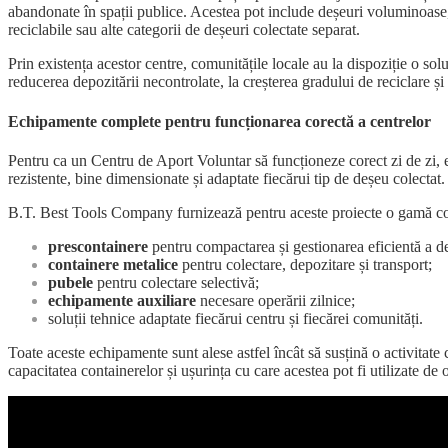
abandonate în spații publice. Acestea pot include deșeuri voluminoase, d
reciclabile sau alte categorii de deșeuri colectate separat.
Prin existența acestor centre, comunitățile locale au la dispoziție o s
reducerea depozitării necontrolate, la creșterea gradului de reciclare ș
Echipamente complete pentru funcționarea corectă a centrelor
Pentru ca un Centru de Aport Voluntar să funcționeze corect zi de zi,
rezistente, bine dimensionate și adaptate fiecărui tip de deșeu colectat.
B.T. Best Tools Company furnizează pentru aceste proiecte o gamă comp
prescontainere
pentru compactarea și gestionarea eficientă a de
containere metalice
pentru colectare, depozitare și transport;
pubele
pentru colectare selectivă;
echipamente auxiliare
necesare operării zilnice;
soluții tehnice adaptate fiecărui centru și fiecărei comunități.
Toate aceste echipamente sunt alese astfel încât să susțină o activitate 
capacitatea containerelor și ușurința cu care acestea pot fi utilizate de 