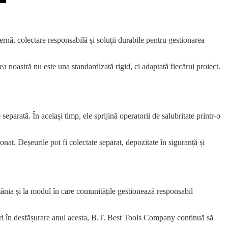
nă, colectare responsabilă și soluții durabile pentru gestionarea
a noastră nu este una standardizată rigid, ci adaptată fiecărui proiect.
eparată. În același timp, ele sprijină operatorii de salubritate printr-o
nat. Deșeurile pot fi colectate separat, depozitate în siguranță și
ânia și la modul în care comunitățile gestionează responsabil
-uri în desfășurare anul acesta, B.T. Best Tools Company continuă să