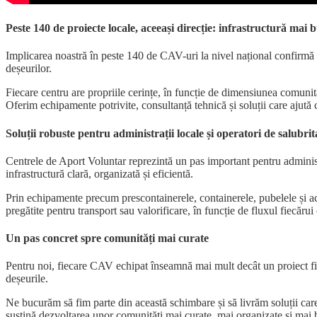
Peste 140 de proiecte locale, aceeași direcție: infrastructură mai
Implicarea noastră în peste 140 de CAV-uri la nivel național confirmă 
deșeurilor.
Fiecare centru are propriile cerințe, în funcție de dimensiunea comunită
Oferim echipamente potrivite, consultanță tehnică și soluții care ajută
Soluții robuste pentru administrații locale și operatori de salubrit
Centrele de Aport Voluntar reprezintă un pas important pentru administraț
infrastructură clară, organizată și eficientă.
Prin echipamente precum prescontainerele, containerele, pubelele și acce
pregătite pentru transport sau valorificare, în funcție de fluxul fiecărui
Un pas concret spre comunități mai curate
Pentru noi, fiecare CAV echipat înseamnă mai mult decât un proiect fin
deșeurile.
Ne bucurăm să fim parte din această schimbare și să livrăm soluții car
susțină dezvoltarea unor comunități mai curate, mai organizate și mai bi