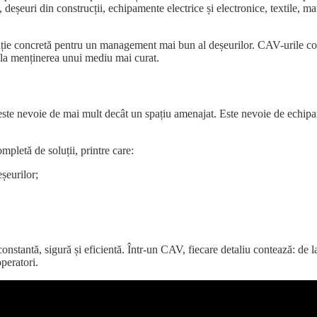
eșeuri din construcții, echipamente electrice și electronice, textile, ma
oluție concretă pentru un management mai bun al deșeurilor. CAV-urile co
i la menținerea unui mediu mai curat.
 este nevoie de mai mult decât un spațiu amenajat. Este nevoie de echip
letă de soluții, printre care:
șeurilor;
constantă, sigură și eficientă. Într-un CAV, fiecare detaliu contează: de 
operatori.