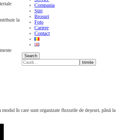
teriale
Compania
Stiri
Brosuri
ntribuie la
Foto
Cariere
Contact
amente
Search
trimite
la modul în care sunt organizate fluxurile de deșeuri, până la