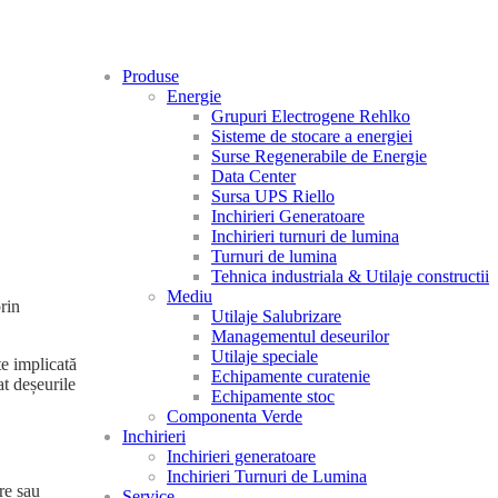
Produse
Energie
Grupuri Electrogene Rehlko
Sisteme de stocare a energiei
Surse Regenerabile de Energie
Data Center
Sursa UPS Riello
Inchirieri Generatoare
Inchirieri turnuri de lumina
Turnuri de lumina
Tehnica industriala & Utilaje constructii
Mediu
prin
Utilaje Salubrizare
Managementul deseurilor
Utilaje speciale
te implicată
Echipamente curatenie
at deșeurile
Echipamente stoc
Componenta Verde
Inchirieri
Inchirieri generatoare
Inchirieri Turnuri de Lumina
re sau
Service