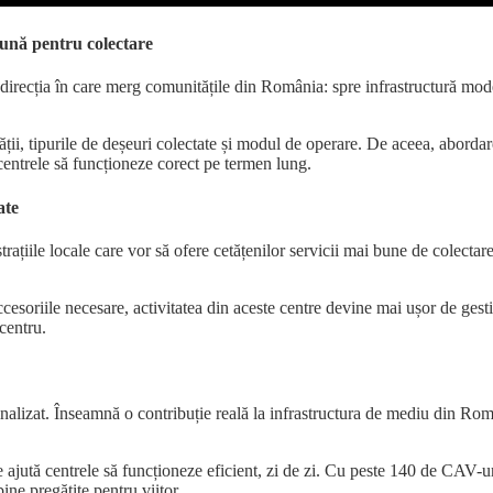
 bună pentru colectare
direcția în care merg comunitățile din România: spre infrastructură moder
ții, tipurile de deșeuri colectate și modul de operare. De aceea, abordare
 centrele să funcționeze corect pe termen lung.
ate
iile locale care vor să ofere cetățenilor servicii mai bune de colectare s
soriile necesare, activitatea din aceste centre devine mai ușor de gestio
 centru.
alizat. Înseamnă o contribuție reală la infrastructura de mediu din Rom
e ajută centrele să funcționeze eficient, zi de zi. Cu peste 140 de CAV
ne pregătite pentru viitor.