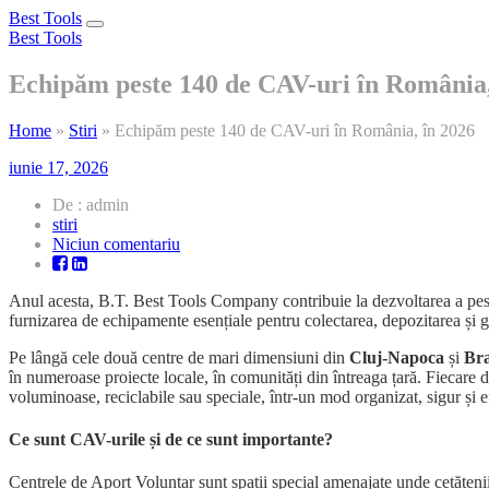
Best Tools
Toggle
Best Tools
navigation
Echipăm peste 140 de CAV-uri în România,
Home
»
Stiri
»
Echipăm peste 140 de CAV-uri în România, în 2026
iunie 17, 2026
De : admin
stiri
la
Niciun comentariu
Echipăm
peste
Anul acesta, B.T. Best Tools Company contribuie la dezvoltarea a pe
140
furnizarea de echipamente esențiale pentru colectarea, depozitarea și g
de
CAV-
Pe lângă cele două centre de mari dimensiuni din
Cluj-Napoca
și
Br
uri
în numeroase proiecte locale, în comunități din întreaga țară. Fiecare di
în
voluminoase, reciclabile sau speciale, într-un mod organizat, sigur și ef
România,
în
2026
Ce sunt CAV-urile și de ce sunt importante?
Centrele de Aport Voluntar sunt spații special amenajate unde cetățenii