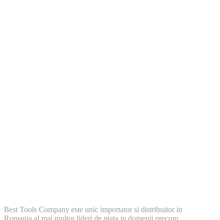
Best Tools Company este unic importator si distribuitor in
Romania al mai multor lideri de piata in domenii precum