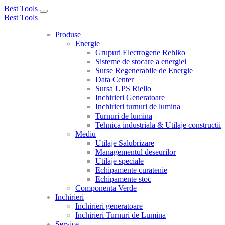
Best Tools
Toggle
Best Tools
navigation
Produse
Energie
Grupuri Electrogene Rehlko
Sisteme de stocare a energiei
Surse Regenerabile de Energie
Data Center
Sursa UPS Riello
Inchirieri Generatoare
Inchirieri turnuri de lumina
Turnuri de lumina
Tehnica industriala & Utilaje constructii
Mediu
Utilaje Salubrizare
Managementul deseurilor
Utilaje speciale
Echipamente curatenie
Echipamente stoc
Componenta Verde
Inchirieri
Inchirieri generatoare
Inchirieri Turnuri de Lumina
Service