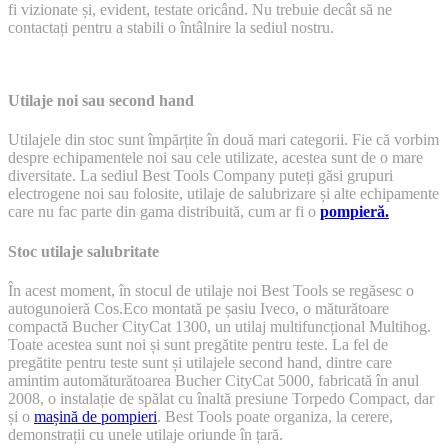
fi vizionate și, evident, testate oricând. Nu trebuie decât să ne
găsi
contactați pentru a stabili o întâlnire la sediul nostru.
în
stocul
Best
Tools?
Utilaje noi sau second hand
Utilajele din stoc sunt împărțite în două mari categorii. Fie că vorbim
despre echipamentele noi sau cele utilizate, acestea sunt de o mare
diversitate. La sediul Best Tools Company puteți găsi grupuri
electrogene noi sau folosite, utilaje de salubrizare și alte echipamente
care nu fac parte din gama distribuită, cum ar fi o
pompieră.
Stoc utilaje salubritate
În acest moment, în stocul de utilaje noi Best Tools se regăsesc o
autogunoieră Cos.Eco montată pe șasiu Iveco, o măturătoare
compactă Bucher CityCat 1300, un utilaj multifuncțional Multihog.
Toate acestea sunt noi și sunt pregătite pentru teste. La fel de
pregătite pentru teste sunt și utilajele second hand, dintre care
amintim automăturătoarea Bucher CityCat 5000, fabricată în anul
2008, o instalație de spălat cu înaltă presiune Torpedo Compact, dar
și o
mașină de pompieri
. Best Tools poate organiza, la cerere,
demonstrații cu unele utilaje oriunde în țară.