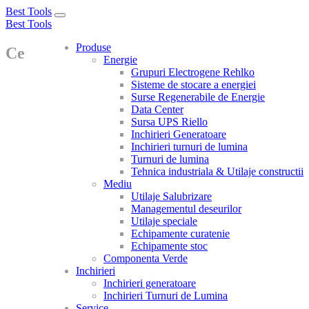
Best Tools
Toggle
Best Tools
navigation
Produse
Ce
Energie
Grupuri Electrogene Rehlko
Sisteme de stocare a energiei
Surse Regenerabile de Energie
Data Center
Sursa UPS Riello
Inchirieri Generatoare
Inchirieri turnuri de lumina
Turnuri de lumina
Tehnica industriala & Utilaje constructii
Mediu
Utilaje Salubrizare
Managementul deseurilor
Utilaje speciale
Echipamente curatenie
Echipamente stoc
Componenta Verde
Inchirieri
Inchirieri generatoare
Inchirieri Turnuri de Lumina
Service