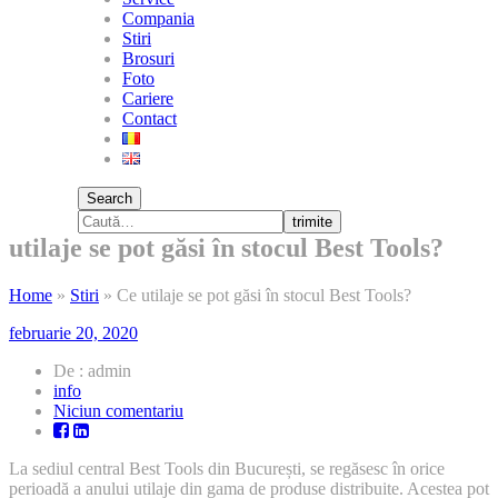
Compania
Stiri
Brosuri
Foto
Cariere
Contact
Search
trimite
utilaje se pot găsi în stocul Best Tools?
Home
»
Stiri
»
Ce utilaje se pot găsi în stocul Best Tools?
februarie 20, 2020
De : admin
info
la
Niciun comentariu
Ce
utilaje
La sediul central Best Tools din București, se regăsesc în orice
se
perioadă a anului utilaje din gama de produse distribuite. Acestea pot
pot