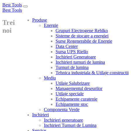
Best Tools
Toggle
Best Tools
navigation
Produse
Trei
Energie
noi
Grupuri Electrogene Rehlko
Sisteme de stocare a energiei
Surse Regenerabile de Energie
Data Center
Sursa UPS Riello
Inchirieri Generatoare
Inchirieri turnuri de lumina
Turnuri de lumina
Tehnica industriala & Utilaje constructii
Mediu
Utilaje Salubrizare
Managementul deseurilor
Utilaje speciale
Echipamente curatenie
Echipamente stoc
Componenta Verde
Inchirieri
Inchirieri generatoare
Inchirieri Turnuri de Lumina
Service