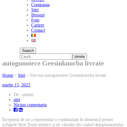
Compania
Stiri
Brosuri
Foto
Cariere
Contact
Search
trimite
autogunoiere Geesinknorba livrate
Home
»
Stiri
»
Trei noi autogunoiere Geesinknorba livrate
martie 15, 2022
De : admin
stiri
la
Niciun comentariu
Trei
noi
Începutul de an a reprezentat o continuitate în dinamică pentru
autogunoiere
echipele Best Tools tehnice și de vânzări din cadrul departamentului
Geesinknorba