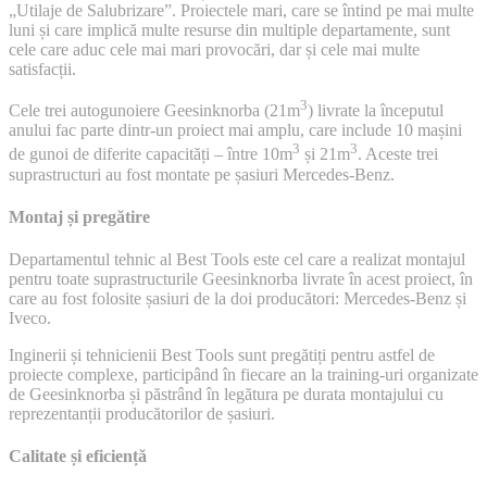
„Utilaje de Salubrizare”. Proiectele mari, care se întind pe mai multe
livrate
luni și care implică multe resurse din multiple departamente, sunt
cele care aduc cele mai mari provocări, dar și cele mai multe
satisfacții.
3
Cele trei autogunoiere Geesinknorba (21m
) livrate la începutul
anului fac parte dintr-un proiect mai amplu, care include 10 mașini
3
3
de gunoi de diferite capacități – între 10m
și 21m
. Aceste trei
suprastructuri au fost montate pe șasiuri Mercedes-Benz.
Montaj și pregătire
Departamentul tehnic al Best Tools este cel care a realizat montajul
pentru toate suprastructurile Geesinknorba livrate în acest proiect, în
care au fost folosite șasiuri de la doi producători: Mercedes-Benz și
Iveco.
Inginerii și tehnicienii Best Tools sunt pregătiți pentru astfel de
proiecte complexe, participând în fiecare an la training-uri organizate
de Geesinknorba și păstrând în legătura pe durata montajului cu
reprezentanții producătorilor de șasiuri.
Calitate și eficiență