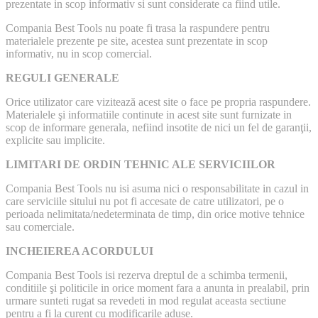
prezentate in scop informativ si sunt considerate ca fiind utile.
Compania Best Tools nu poate fi trasa la raspundere pentru
materialele prezente pe site, acestea sunt prezentate in scop
informativ, nu in scop comercial.
REGULI GENERALE
Orice utilizator care vizitează acest site o face pe propria raspundere.
Materialele şi informatiile continute in acest site sunt furnizate in
scop de informare generala, nefiind insotite de nici un fel de garanţii,
explicite sau implicite.
LIMITARI DE ORDIN TEHNIC ALE SERVICIILOR
Compania Best Tools nu isi asuma nici o responsabilitate in cazul in
care serviciile sitului nu pot fi accesate de catre utilizatori, pe o
perioada nelimitata/nedeterminata de timp, din orice motive tehnice
sau comerciale.
INCHEIEREA ACORDULUI
Compania Best Tools isi rezerva dreptul de a schimba termenii,
conditiile şi politicile in orice moment fara a anunta in prealabil, prin
urmare sunteti rugat sa revedeti in mod regulat aceasta sectiune
pentru a fi la curent cu modificarile aduse.