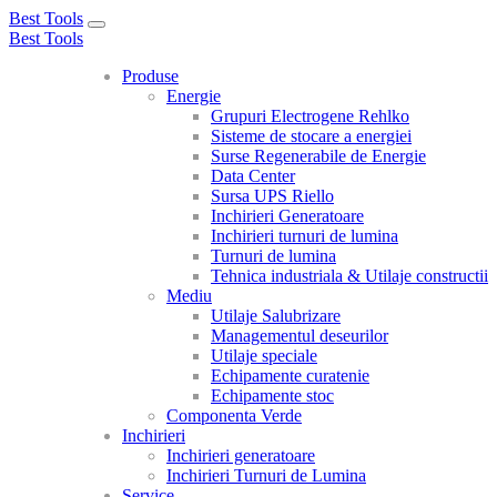
Best Tools
Toggle
Best Tools
navigation
Produse
Energie
Grupuri Electrogene Rehlko
Sisteme de stocare a energiei
Surse Regenerabile de Energie
Data Center
Sursa UPS Riello
Inchirieri Generatoare
Inchirieri turnuri de lumina
Turnuri de lumina
Tehnica industriala & Utilaje constructii
Mediu
Utilaje Salubrizare
Managementul deseurilor
Utilaje speciale
Echipamente curatenie
Echipamente stoc
Componenta Verde
Inchirieri
Inchirieri generatoare
Inchirieri Turnuri de Lumina
Service