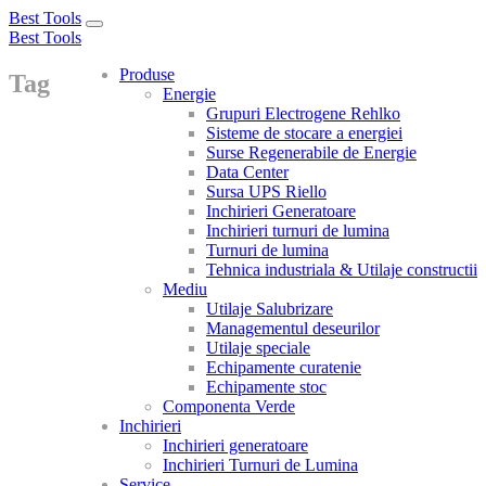
Best Tools
Toggle
Best Tools
navigation
Produse
Tag
Energie
Grupuri Electrogene Rehlko
Sisteme de stocare a energiei
Surse Regenerabile de Energie
Data Center
Sursa UPS Riello
Inchirieri Generatoare
Inchirieri turnuri de lumina
Turnuri de lumina
Tehnica industriala & Utilaje constructii
Mediu
Utilaje Salubrizare
Managementul deseurilor
Utilaje speciale
Echipamente curatenie
Echipamente stoc
Componenta Verde
Inchirieri
Inchirieri generatoare
Inchirieri Turnuri de Lumina
Service