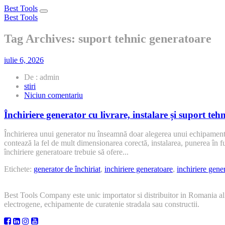
Best Tools
Toggle
Best Tools
navigation
Tag Archives: suport tehnic generatoare
iulie 6, 2026
De : admin
stiri
la
Niciun comentariu
Închiriere
generator
Închiriere generator cu livrare, instalare și suport tehn
cu
livrare,
Închirierea unui generator nu înseamnă doar alegerea unui echipament și 
instalare
contează la fel de mult dimensionarea corectă, instalarea, punerea în fu
și
închiriere generatoare trebuie să ofere...
suport
tehnic
Etichete:
generator de închiriat
,
inchiriere generatoare
,
inchiriere gene
Best Tools Company este unic importator si distribuitor in Romania al
electrogene, echipamente de curatenie stradala sau constructii.