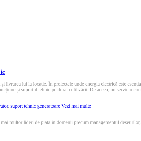
ic
livrarea lui la locație. În proiectele unde energia electrică este esenția
ncțiune și suportul tehnic pe durata utilizării. De aceea, un serviciu co
rator
,
suport tehnic generatoare
Vezi mai multe
 mai multor lideri de piata in domenii precum managementul deseurilor,