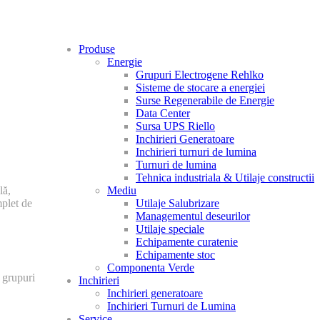
Produse
Energie
Grupuri Electrogene Rehlko
Sisteme de stocare a energiei
Surse Regenerabile de Energie
Data Center
Sursa UPS Riello
Inchirieri Generatoare
Inchirieri turnuri de lumina
Turnuri de lumina
Tehnica industriala & Utilaje constructii
Mediu
lă,
Utilaje Salubrizare
mplet de
Managementul deseurilor
Utilaje speciale
Echipamente curatenie
Echipamente stoc
Componenta Verde
 grupuri
Inchirieri
Inchirieri generatoare
Inchirieri Turnuri de Lumina
Service