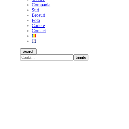
Compania
Stiri
Brosuri
Foto
Cariere
Contact
Search
trimite