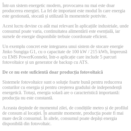
EMS
Într-un sistem energetic modern, provocarea nu mai este doar
și
producerea energiei. La fel de important este modul în care energia
backup
este gestionată, stocată și utilizată în momentele potrivite.
într-
un
Acest lucru devine cu atât mai relevant în aplicațiile industriale, unde
sistem
consumul poate varia, continuitatea alimentării este esențială, iar
energetic
sursele de energie disponibile trebuie coordonate eficient.
inteligent
Un exemplu concret este integrarea unui sistem de stocare energie
Jinko Sungiga G1, cu o capacitate de 100 kW / 215 kWh, împreună
cu EMS PowerKonnekt, într-o aplicație care include 5 parcuri
fotovoltaice și un generator de backup cu ATS.
De ce nu este suficientă doar producția fotovoltaică
Sistemele fotovoltaice sunt o soluție foarte bună pentru reducerea
costurilor cu energia și pentru creșterea gradului de independență
energetică. Totuși, energia solară are o caracteristică importantă:
producția nu este constantă.
Aceasta depinde de momentul zilei, de condițiile meteo și de profilul
de consum al locației. În anumite momente, producția poate fi mai
mare decât consumul. În altele, consumul poate depăși energia
disponibilă din fotovoltaic.