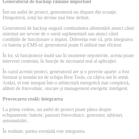
Generatorul de backup rămâne important
Într-un astfel de proiect, generatorul nu dispare din ecuație.
Dimpotrivă, rolul lui devine mai bine definit.
Generatorul de backup asigură continuitatea alimentării atunci când
sistemul are nevoie de o sursă suplimentară sau atunci când
condițiile de funcționare o impun. Diferența este că, prin integrarea
cu bateria și EMS-ul, generatorul poate fi utilizat mai eficient.
În loc să funcționeze inutil sau în momente nepotrivite, acesta poate
interveni controlat, în funcție de necesarul real al aplicației.
În cazul acestui proiect, generatorul are și o poveste aparte: a fost
furnizat și instalat tot de echipa Best Tools, cu câțiva ani în urmă.
Astăzi, el este integrat într-o arhitectură energetică mai complexă,
alături de fotovoltaic, stocare și management energetic inteligent.
Provocarea reală: integrarea
La prima vedere, un astfel de proiect poate părea despre
echipamente: baterie, panouri fotovoltaice, generator, tablouri,
automatizări.
În realitate, partea esențială este integrarea.