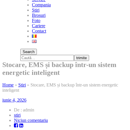
Compania
Stiri
Brosuri
Foto
Cariere
Contact
Search
trimite
Stocare, EMS și backup într-un sistem
energetic inteligent
Home
»
Stiri
»
Stocare, EMS și backup într-un sistem energetic
inteligent
iunie 4, 2026
De : admin
stiri
la
Niciun comentariu
Stocare,