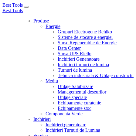
Best Tools
Toggle
Best Tools
navigation
Produse
Energie
Grupuri Electrogene Rehlko
Sisteme de stocare a energiei
Surse Regenerabile de Energie
Data Center
Sursa UPS Riello
Inchirieri Generatoare
Inchirieri turnuri de lumina
Turnuri de lumina
Tehnica industriala & Utilaje constructii
Mediu
Utilaje Salubrizare
Managementul deseurilor
Utilaje speciale
Echipamente curatenie
Echipamente stoc
Componenta Verde
Inchirieri
Inchirieri generatoare
Inchirieri Turnuri de Lumina
Service