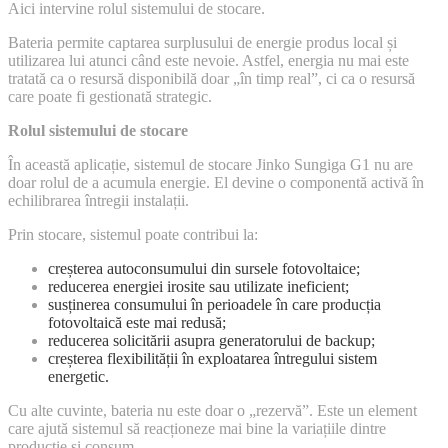
Aici intervine rolul sistemului de stocare.
Bateria permite captarea surplusului de energie produs local și
utilizarea lui atunci când este nevoie. Astfel, energia nu mai este
tratată ca o resursă disponibilă doar „în timp real”, ci ca o resursă
care poate fi gestionată strategic.
Rolul sistemului de stocare
În această aplicație, sistemul de stocare Jinko Sungiga G1 nu are
doar rolul de a acumula energie. El devine o componentă activă în
echilibrarea întregii instalații.
Prin stocare, sistemul poate contribui la:
creșterea autoconsumului din sursele fotovoltaice;
reducerea energiei irosite sau utilizate ineficient;
susținerea consumului în perioadele în care producția
fotovoltaică este mai redusă;
reducerea solicitării asupra generatorului de backup;
creșterea flexibilității în exploatarea întregului sistem
energetic.
Cu alte cuvinte, bateria nu este doar o „rezervă”. Este un element
care ajută sistemul să reacționeze mai bine la variațiile dintre
producție și consum.