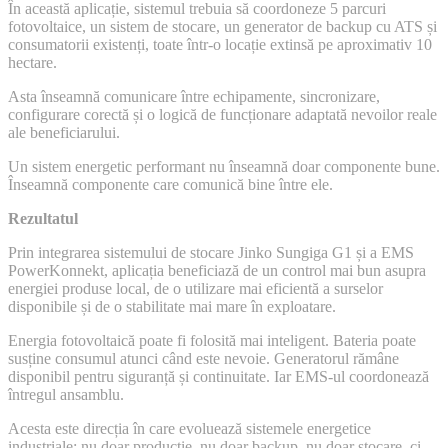
În această aplicație, sistemul trebuia să coordoneze 5 parcuri
fotovoltaice, un sistem de stocare, un generator de backup cu ATS și
consumatorii existenți, toate într-o locație extinsă pe aproximativ 10
hectare.
Asta înseamnă comunicare între echipamente, sincronizare,
configurare corectă și o logică de funcționare adaptată nevoilor reale
ale beneficiarului.
Un sistem energetic performant nu înseamnă doar componente bune.
Înseamnă componente care comunică bine între ele.
Rezultatul
Prin integrarea sistemului de stocare Jinko Sungiga G1 și a EMS
PowerKonnekt, aplicația beneficiază de un control mai bun asupra
energiei produse local, de o utilizare mai eficientă a surselor
disponibile și de o stabilitate mai mare în exploatare.
Energia fotovoltaică poate fi folosită mai inteligent. Bateria poate
susține consumul atunci când este nevoie. Generatorul rămâne
disponibil pentru siguranță și continuitate. Iar EMS-ul coordonează
întregul ansamblu.
Acesta este direcția în care evoluează sistemele energetice
industriale: nu doar producție, nu doar backup, nu doar stocare, ci