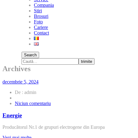
Compania
Stiri
Brosuri
Foto
Cariere
Contact
Search
trimite
Archives
decembrie 5, 2024
De : admin
la
Niciun comentariu
Energie
Energie
Producătorul Nr.1 de grupuri electrogene din Europa
Vezi mai multe