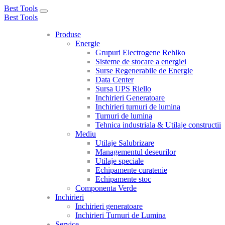
Best Tools
Toggle
Best Tools
navigation
Produse
Energie
Grupuri Electrogene Rehlko
Sisteme de stocare a energiei
Surse Regenerabile de Energie
Data Center
Sursa UPS Riello
Inchirieri Generatoare
Inchirieri turnuri de lumina
Turnuri de lumina
Tehnica industriala & Utilaje constructii
Mediu
Utilaje Salubrizare
Managementul deseurilor
Utilaje speciale
Echipamente curatenie
Echipamente stoc
Componenta Verde
Inchirieri
Inchirieri generatoare
Inchirieri Turnuri de Lumina
Service