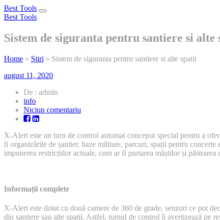
Best Tools
Toggle
Best Tools
navigation
Sistem de siguranta pentru santiere si alte 
Home
»
Stiri
»
Sistem de siguranta pentru santiere si alte spatii
august 11, 2020
De : admin
info
la
Niciun comentariu
Sistem
de
X-Alert este un turn de control automat conceput special pentru a oferi
siguranta
fi organizările de șantier, baze militare, parcuri, spații pentru concerte 
pentru
impunerea restricțiilor actuale, cum ar fi purtarea măștilor și păstrarea d
santiere
si
alte
spatii
Informații complete
X-Alert este dotat cu două camere de 360 de grade, senzori ce pot decl
din șantiere sau alte spații. Astfel, turnul de control îi avertizează pe