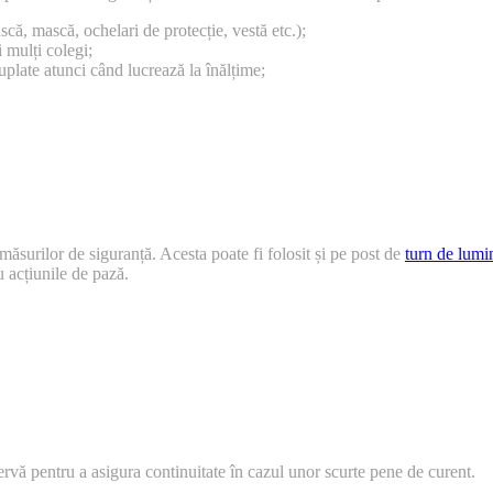
că, mască, ochelari de protecție, vestă etc.);
 mulți colegi;
uplate atunci când lucrează la înălțime;
măsurilor de siguranță. Acesta poate fi folosit și pe post de
turn de lumi
u acțiunile de pază.
zervă pentru a asigura continuitate în cazul unor scurte pene de curent.