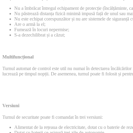
Nu a îmbrăcat întregul echipament de protecție (încălțăminte, cas
Nu păstrează distanța fizică minimă impusă față de unul sau mai
Nu este echipat corespunzător și nu are sistemele de siguranță c
Are o armă la el;
Fumează în locuri nepermise;
S-a dezechilibrat și a căzut;
Multifuncțional
Turnul automat de control este util nu numai în detectarea încălcărilor 
lucrează pe timpul nopții. De asemenea, turnul poate fi folosit și pentr
Versiuni
Turnul de securitate poate fi comandat în trei versiuni:
Alimentat de la rețeaua de electricitate, dotat cu o baterie de re
Dotat cu baterii ce asigură trei zile de autonomie.