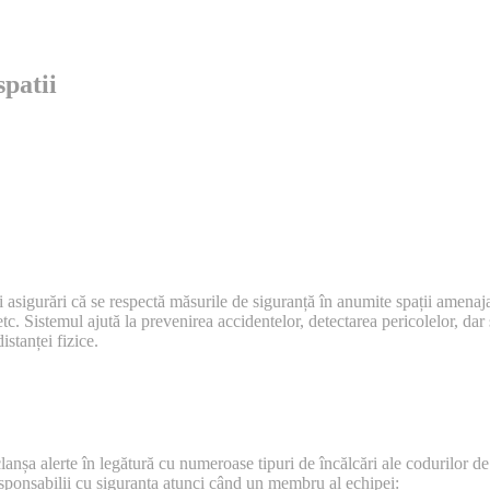
spatii
 asigurări că se respectă măsurile de siguranță în anumite spații amenaj
etc. Sistemul ajută la prevenirea accidentelor, detectarea pericolelor, dar 
istanței fizice.
anșa alerte în legătură cu numeroase tipuri de încălcări ale codurilor d
 responsabilii cu siguranța atunci când un membru al echipei: