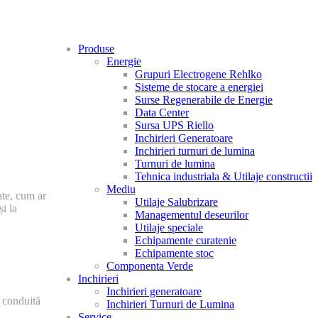
Produse
Energie
Grupuri Electrogene Rehlko
Sisteme de stocare a energiei
Surse Regenerabile de Energie
Data Center
Sursa UPS Riello
Inchirieri Generatoare
Inchirieri turnuri de lumina
Turnuri de lumina
Tehnica industriala & Utilaje constructii
Mediu
ate, cum ar
Utilaje Salubrizare
și la
Managementul deseurilor
Utilaje speciale
Echipamente curatenie
Echipamente stoc
Componenta Verde
Inchirieri
Inchirieri generatoare
e conduită
Inchirieri Turnuri de Lumina
Service