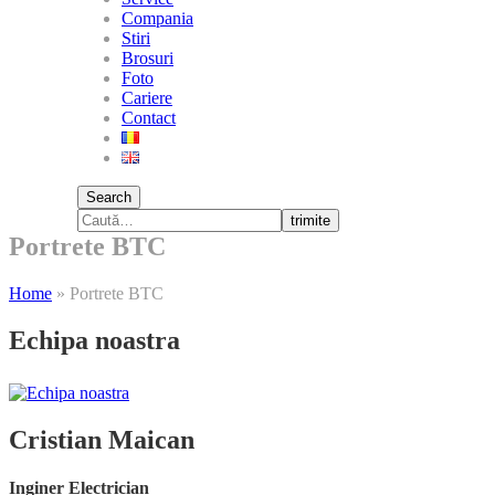
Compania
Stiri
Brosuri
Foto
Cariere
Contact
Search
trimite
Portrete BTC
Home
»
Portrete BTC
Echipa noastra
Cristian Maican
Inginer Electrician