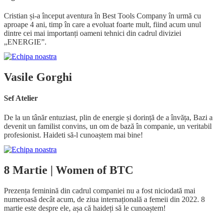
Cristian și-a început aventura în Best Tools Company în urmă cu
aproape 4 ani, timp în care a evoluat foarte mult, fiind acum unul
dintre cei mai importanți oameni tehnici din cadrul diviziei
„ENERGIE”.
Vasile Gorghi
Sef Atelier
De la un tânăr entuziast, plin de energie și dorință de a învăța, Bazi a
devenit un familist convins, un om de bază în companie, un veritabil
profesionist. Haideti să-l cunoaștem mai bine!
8 Martie | Women of BTC
Prezența feminină din cadrul companiei nu a fost niciodată mai
numeroasă decât acum, de ziua internațională a femeii din 2022. 8
martie este despre ele, așa că haideți să le cunoaștem!