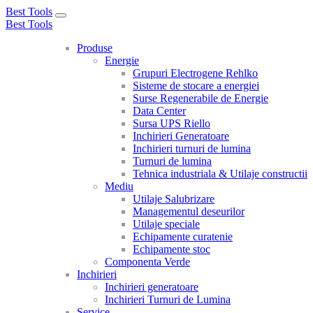
Best Tools
Toggle
Best Tools
navigation
Produse
Energie
Grupuri Electrogene Rehlko
Sisteme de stocare a energiei
Surse Regenerabile de Energie
Data Center
Sursa UPS Riello
Inchirieri Generatoare
Inchirieri turnuri de lumina
Turnuri de lumina
Tehnica industriala & Utilaje constructii
Mediu
Utilaje Salubrizare
Managementul deseurilor
Utilaje speciale
Echipamente curatenie
Echipamente stoc
Componenta Verde
Inchirieri
Inchirieri generatoare
Inchirieri Turnuri de Lumina
Service