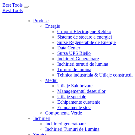
Best Tools
Toggle
Best Tools
navigation
Produse
Energie
Grupuri Electrogene Rehlko
Sisteme de stocare a energiei
Surse Regenerabile de Energie
Data Center
Sursa UPS Riello
Inchirieri Generatoare
Inchirieri turnuri de lumina
Turnuri de lumina
Tehnica industriala & Utilaje constructii
Mediu
Utilaje Salubrizare
Managementul deseurilor
Utilaje speciale
Echipamente curatenie
Echipamente stoc
Componenta Verde
Inchirieri
Inchirieri generatoare
Inchirieri Turnuri de Lumina
Service