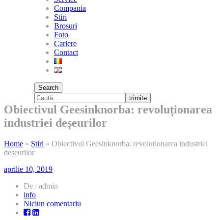
Compania
Stiri
Brosuri
Foto
Cariere
Contact
Search
trimite
Obiectivul Geesinknorba: revoluționarea
industriei deșeurilor
Home
»
Stiri
»
Obiectivul Geesinknorba: revoluționarea industriei
deșeurilor
aprilie 10, 2019
De : admin
info
la
Niciun comentariu
Obiectivul