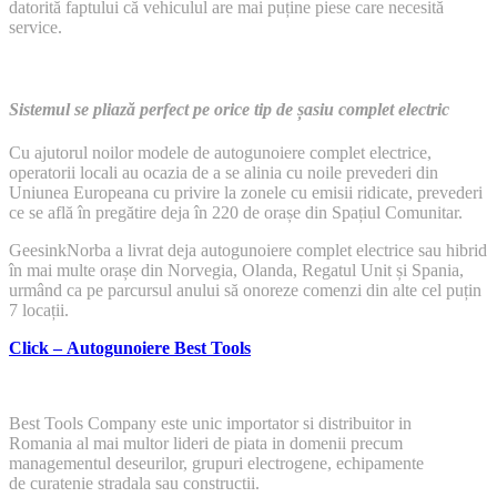
datorită faptului că vehiculul are mai puține piese care necesită
service.
Sistemul se pliază perfect pe orice tip de șasiu complet electric
Cu ajutorul noilor modele de autogunoiere complet electrice,
operatorii locali au ocazia de a se alinia cu noile prevederi din
Uniunea Europeana cu privire la zonele cu emisii ridicate, prevederi
ce se află în pregătire deja în 220 de orașe din Spațiul Comunitar.
GeesinkNorba a livrat deja autogunoiere complet electrice sau hibrid
în mai multe orașe din Norvegia, Olanda, Regatul Unit și Spania,
urmând ca pe parcursul anului să onoreze comenzi din alte cel puțin
7 locații.
Click – Autogunoiere Best Tools
Best Tools Company este unic importator si distribuitor in
Romania al mai multor lideri de piata in domenii precum
managementul deseurilor, grupuri electrogene, echipamente
de curatenie stradala sau constructii.