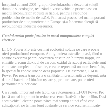
Geesinknorba:
Începând cu anul 2001, grupul Geesinknorba a dezvoltat soluții
revoluționarea
durabile și ecologice, realizând diverse vehicule prietenoase cu
industriei
mediul înconjurător, robuste și fiabile, pentru a răspunde
deșeurilor
problemelor de mediu de astăzi. Prin acest proces, cel mai important
producător de autogunoiere din Europa și-a îndemnat clienții să
revoluționeze industria deșeurilor.
Geesinknorba poate furniza în masă autogunoiere complet
electrice
LI-ON Power Pro este cea mai ecologică soluție pe care o poate
oferi producătorul european. Autogunoiera este silențioasă, fiind o
soluție excelentă pentru colectarea deșeurilor în timpul nopții, iar
emisiile precum dioxidul de carbon, oxidul de azot și particulele sunt
eliminate complet din discuție, ceea ce reprezintă un mare beneficiu,
în special în zonele urbane dens populate. De asemenea, LI-ON
Power Pro poate transporta o cantitate impresionantă de deșeuri, asta
datorită bateriilor Litiu-Ion ușoare și, prin urmare, poate oferi
performanțe superioare.
Un avantaj important este faptul că autogunoiera LI-ON Power Pro
joacă un rol important în reducerea semnificativă a cheltuielilor. Deși
acest vehicul electric poate părea mai scump atunci când este
achiziționat, pe termen lung costurile de service scad semnificativ