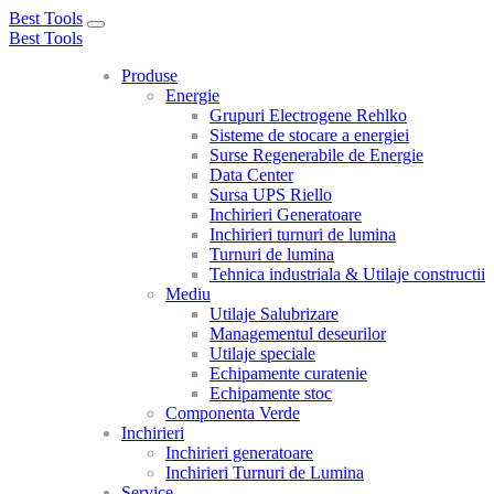
Best Tools
Toggle
Best Tools
navigation
Produse
Energie
Grupuri Electrogene Rehlko
Sisteme de stocare a energiei
Surse Regenerabile de Energie
Data Center
Sursa UPS Riello
Inchirieri Generatoare
Inchirieri turnuri de lumina
Turnuri de lumina
Tehnica industriala & Utilaje constructii
Mediu
Utilaje Salubrizare
Managementul deseurilor
Utilaje speciale
Echipamente curatenie
Echipamente stoc
Componenta Verde
Inchirieri
Inchirieri generatoare
Inchirieri Turnuri de Lumina
Service