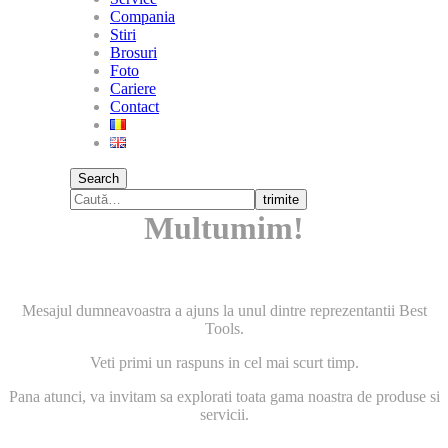
Compania
Stiri
Brosuri
Foto
Cariere
Contact
Search
trimite
Multumim!
Mesajul dumneavoastra a ajuns la unul dintre reprezentantii Best
Tools.
Veti primi un raspuns in cel mai scurt timp.
Pana atunci, va invitam sa explorati toata gama noastra de produse si
servicii.