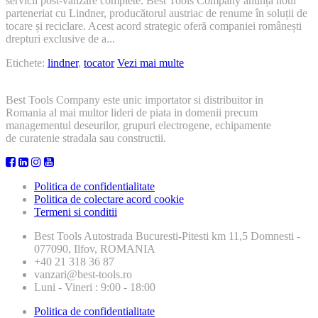
servicii post-vânzare complete. Best Tools Company anunță noul
în
parteneriat cu Lindner, producătorul austriac de renume în soluții de
România
tocare și reciclare. Acest acord strategic oferă companiei românești
drepturi exclusive de a...
Etichete:
lindner
,
tocator
Vezi mai multe
Best Tools Company este unic importator si distribuitor in
Romania al mai multor lideri de piata in domenii precum
managementul deseurilor, grupuri electrogene, echipamente
de curatenie stradala sau constructii.
Politica de confidentialitate
Politica de colectare acord cookie
Termeni si conditii
Best Tools
Autostrada Bucuresti-Pitesti km 11,5 Domnesti -
077090, Ilfov, ROMANIA
+40 21 318 36 87
vanzari@best-tools.ro
Luni - Vineri : 9:00 - 18:00
Politica de confidentialitate