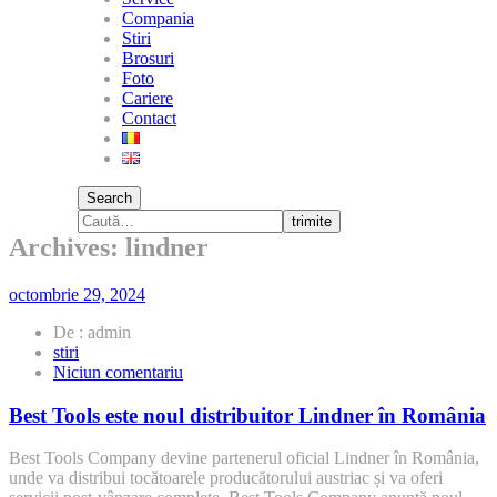
Compania
Stiri
Brosuri
Foto
Cariere
Contact
Search
trimite
Archives: lindner
octombrie 29, 2024
De : admin
stiri
la
Niciun comentariu
Best
Tools
Best Tools este noul distribuitor Lindner în România
este
noul
Best Tools Company devine partenerul oficial Lindner în România,
distribuitor
unde va distribui tocătoarele producătorului austriac și va oferi
Lindner