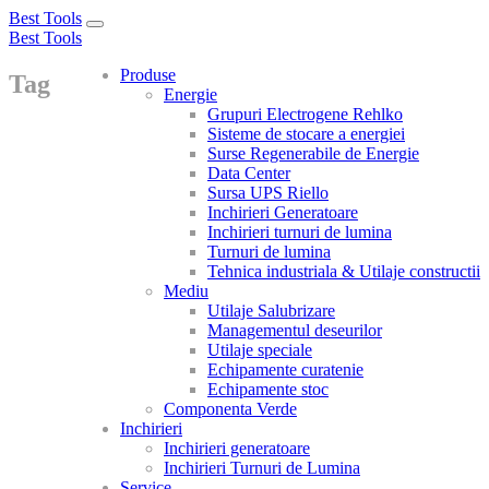
Best Tools
Toggle
Best Tools
navigation
Produse
Tag
Energie
Grupuri Electrogene Rehlko
Sisteme de stocare a energiei
Surse Regenerabile de Energie
Data Center
Sursa UPS Riello
Inchirieri Generatoare
Inchirieri turnuri de lumina
Turnuri de lumina
Tehnica industriala & Utilaje constructii
Mediu
Utilaje Salubrizare
Managementul deseurilor
Utilaje speciale
Echipamente curatenie
Echipamente stoc
Componenta Verde
Inchirieri
Inchirieri generatoare
Inchirieri Turnuri de Lumina
Service