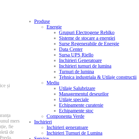
Produse
Energie
Grupuri Electrogene Rehlko
Sisteme de stocare a energiei
Surse Regenerabile de Energie
Data Center
Sursa UPS Riello
Inchirieri Generatoare
Inchirieri turnuri de lumina
Turnuri de lumina
Tehnica industriala & Utilaje constructii
Mediu
ice și
Utilaje Salubrizare
Managementul deseurilor
Utilaje speciale
Echipamente curatenie
Echipamente stoc
uranța
Componenta Verde
 bunul mers
Inchirieri
ție, fie
Inchirieri generatoare
pletă de
Inchirieri Turnuri de Lumina
 Preda,
Service