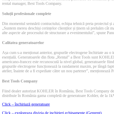
rental manager, Best Tools Company.
Soluții profesionale complete
Din momentul semnării contractului, echipa tehnică preia proiectul și a
„Suntem mereu deschiși cerințelor clienților și ținem să preluăm cât ma
alte aspecte ale procesului de structurare a evenimentului”, spune Pa
Calitatea generatoarelor
Așa cum s-a menționat anterior, grupurile electrogene închiriate au o i
esențială. Generatoarele din flota „Rental” a Best Tools sunt KOHLE
americano-francez este recunoscută la nivel global, generatoarele fiind f
grupurile electrogene funcționează la randament maxim, pe lângă faptul
atelier, înainte de a fi expediate către un nou partener”, menționează 
Best Tools Company
Fiind dealer autorizat KOHLER în România, Best Tools Company deține
distribuie în România gama completă de generatoare Kohler, de la 1
Click – închiriază generatoare
Click – exploreaza divizia de inchirieri echipamente (Genrent)