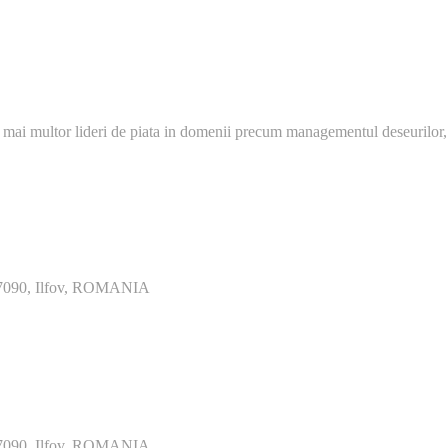
 mai multor lideri de piata in domenii precum managementul deseurilor,
077090, Ilfov, ROMANIA
077090, Ilfov, ROMANIA