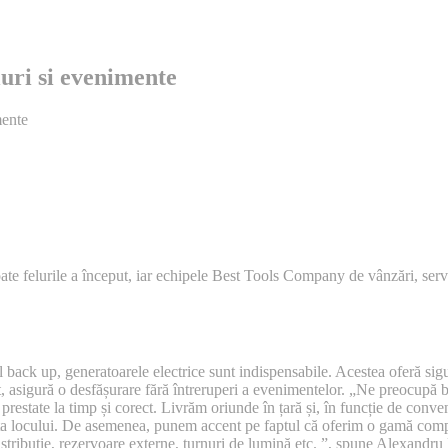
luri si evenimente
mente
toate felurile a început, iar echipele Best Tools Company de vânzări, serv
l back up, generatoarele electrice sunt indispensabile. Acestea oferă sig
at, asigură o desfășurare fără întreruperi a evenimentelor. „Ne preocupă
 prestate la timp și corect. Livrăm oriunde în țară și, în funcție de conven
 fața locului. De asemenea, punem accent pe faptul că oferim o gamă com
stribuție, rezervoare externe, turnuri de lumină etc. ”, spune Alexandru