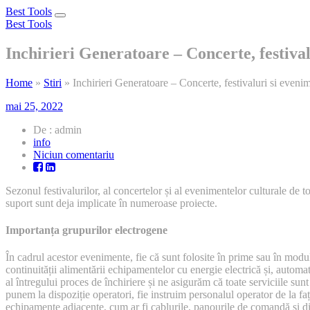
Best Tools
Toggle
Best Tools
navigation
Inchirieri Generatoare – Concerte, festiva
Home
»
Stiri
»
Inchirieri Generatoare – Concerte, festivaluri si eveni
mai 25, 2022
De : admin
info
la
Niciun comentariu
Inchirieri
Generatoare
Sezonul festivalurilor, al concertelor și al evenimentelor culturale de 
–
suport sunt deja implicate în numeroase proiecte.
Concerte,
festivaluri
si
Importanța grupurilor electrogene
evenimente
În cadrul acestor evenimente, fie că sunt folosite în prime sau în modu
continuității alimentării echipamentelor cu energie electrică și, autom
al întregului proces de închiriere și ne asigurăm că toate serviciile sunt
punem la dispoziție operatori, fie instruim personalul operator de la
echipamente adiacente, cum ar fi cablurile, panourile de comandă și di