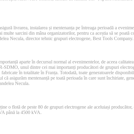
sigură livrarea, instalarea și mentenanța pe întreaga perioadă a evenime
i multe sarcini din mâna organizatorilor, pentru ca aceștia să se poată 
ndelea Necula, director tehnic grupuri electrogene, Best Tools Company.
mportanță aparte în decursul normal al evenimentelor, de aceea calitatea 
R-SDMO, unul dintre cei mai importanți producători de grupuri electro
abricate în totalitate în Franța. Totodată, toate generatoarele disponibil
 că asigurăm mentenanță pe toată perioada în care sunt închiriate, gener
Pandelea Necula.
 o flotă de peste 80 de grupuri electrogene ale aceluiași producător, 
kVA până la 4500 kVA.