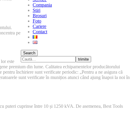
Compania
Stiri
Brosuri
Foto
Cariere
ntului.
Contact
concentra pe
Search
trimite
lor este
gene premium din lume. Calitatea echipamentelor producătorului
e pentru închiriere sunt verificate periodic: „Pentru a ne asigura că
atoarele sunt verificate în munițios atunci când ajung înapoi la noi în
cu puteri cuprinse între 10 și 1250 kVA. De asemenea, Best Tools