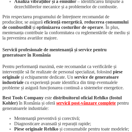
Analiza vibrațiilor și a emisiilor
– identificarea timpurie a
dezechilibrelor mecanice și a problemelor de combustie.
Prin respectarea programului de întreținere recomandat de
producător, se asigură
eficiență energetică
,
reducerea consumului
de combustibil
și
optimizarea costurilor de operare
. În plus,
mentenanța contribuie la conformitatea cu reglementările de mediu și
la prevenirea avariilor majore.
Servicii profesionale de mentenanță și service pentru
generatoare în România
Pentru performanță maximă, este recomandat ca verificările și
intervențiile să fie realizate de personal specializat, folosind
piese
originale
și echipamente dedicate. Un
service de generatoare
industriale
cu experiență poate identifica din timp eventualele
probleme și asigură funcționarea continuă a sistemelor energetice.
Best Tools Company
este
distribuitorul oficial Rehlko (fostul
Kohler)
în România și oferă
servicii post-vânzare complete
pentru
generatoarele industriale:
Mentenanță preventivă și corectivă;
Diagnosticare avansată și reparații rapide;
Piese originale Rehlko
și consumabile pentru toate modelele;