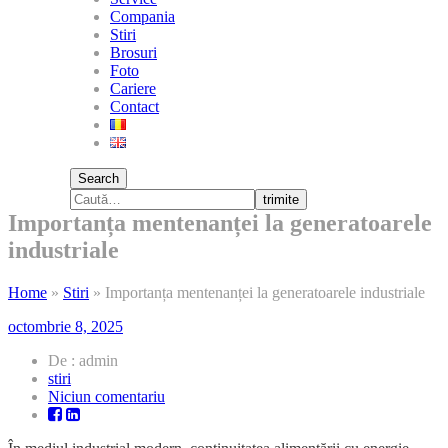
Compania
Stiri
Brosuri
Foto
Cariere
Contact
Search
trimite
Importanța mentenanței la generatoarele
industriale
Home
»
Stiri
»
Importanța mentenanței la generatoarele industriale
octombrie 8, 2025
De : admin
stiri
la
Niciun comentariu
Importanța
mentenanței