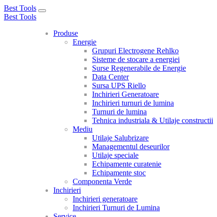
Best Tools
Toggle
Best Tools
navigation
Produse
Energie
Grupuri Electrogene Rehlko
Sisteme de stocare a energiei
Surse Regenerabile de Energie
Data Center
Sursa UPS Riello
Inchirieri Generatoare
Inchirieri turnuri de lumina
Turnuri de lumina
Tehnica industriala & Utilaje constructii
Mediu
Utilaje Salubrizare
Managementul deseurilor
Utilaje speciale
Echipamente curatenie
Echipamente stoc
Componenta Verde
Inchirieri
Inchirieri generatoare
Inchirieri Turnuri de Lumina
Service