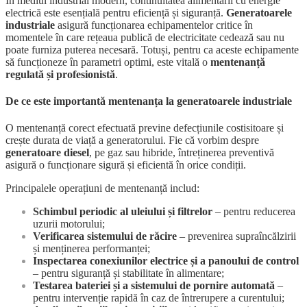
În mediul industrial modern, continuitatea alimentării cu energie
la
electrică este esențială pentru eficiență și siguranță.
Generatoarele
generatoarele
industriale
asigură funcționarea echipamentelor critice în
industriale
momentele în care rețeaua publică de electricitate cedează sau nu
poate furniza puterea necesară. Totuși, pentru ca aceste echipamente
să funcționeze în parametri optimi, este vitală o
mentenanță
regulată și profesionistă
.
De ce este importantă mentenanța la generatoarele industriale
O mentenanță corect efectuată previne defecțiunile costisitoare și
crește durata de viață a generatorului. Fie că vorbim despre
generatoare diesel
, pe gaz sau hibride, întreținerea preventivă
asigură o funcționare sigură și eficientă în orice condiții.
Principalele operațiuni de mentenanță includ:
Schimbul periodic al uleiului și filtrelor
– pentru reducerea
uzurii motorului;
Verificarea sistemului de răcire
– prevenirea supraîncălzirii
și menținerea performanței;
Inspectarea conexiunilor electrice și a panoului de control
– pentru siguranță și stabilitate în alimentare;
Testarea bateriei și a sistemului de pornire automată
–
pentru intervenție rapidă în caz de întrerupere a curentului;