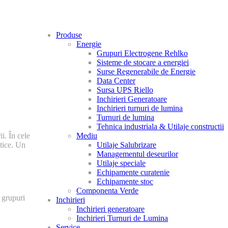
Produse
Energie
Grupuri Electrogene Rehlko
Sisteme de stocare a energiei
Surse Regenerabile de Energie
Data Center
Sursa UPS Riello
Inchirieri Generatoare
Inchirieri turnuri de lumina
Turnuri de lumina
Tehnica industriala & Utilaje constructii
Mediu
i. În cele
Utilaje Salubrizare
itice. Un
Managementul deseurilor
Utilaje speciale
Echipamente curatenie
Echipamente stoc
Componenta Verde
 grupuri
Inchirieri
Inchirieri generatoare
Inchirieri Turnuri de Lumina
Service