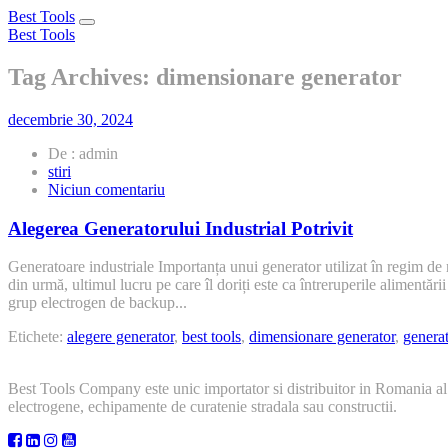
Best Tools
Toggle
Best Tools
navigation
Tag Archives: dimensionare generator
decembrie 30, 2024
De : admin
stiri
la
Niciun comentariu
Alegerea
Generatorului
Alegerea Generatorului Industrial Potrivit
Industrial
Potrivit
Generatoare industriale Importanța unui generator utilizat în regim de r
din urmă, ultimul lucru pe care îl doriți este ca întreruperile alimentă
grup electrogen de backup...
Etichete:
alegere generator
,
best tools
,
dimensionare generator
,
generat
Best Tools Company este unic importator si distribuitor in Romania al
electrogene, echipamente de curatenie stradala sau constructii.