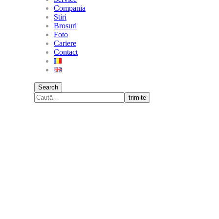
Compania
Stiri
Brosuri
Foto
Cariere
Contact
Search
trimite