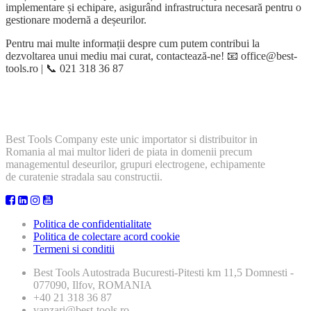
implementare și echipare, asigurând infrastructura necesară pentru o
gestionare modernă a deșeurilor.
Pentru mai multe informații despre cum putem contribui la
dezvoltarea unui mediu mai curat, contactează-ne! 📧 office@best-
tools.ro | 📞 021 318 36 87
Best Tools Company este unic importator si distribuitor in
Romania al mai multor lideri de piata in domenii precum
managementul deseurilor, grupuri electrogene, echipamente
de curatenie stradala sau constructii.
Politica de confidentialitate
Politica de colectare acord cookie
Termeni si conditii
Best Tools
Autostrada Bucuresti-Pitesti km 11,5 Domnesti -
077090, Ilfov, ROMANIA
+40 21 318 36 87
vanzari@best-tools.ro