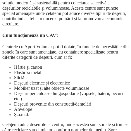
soluție modernă și sustenabilă pentru colectarea selectivă a
(Centrele
deșeurilor reciclabile și voluminoase. Aceste centre sunt puncte
cu
special amenajate unde cetățenii pot aduce diverse tipuri de deșeuri,
Aport
contribuind astfel la reducerea poluării și la promovarea economiei
Voluntar)?
circulare.
Cum funcționează un CAV?
Centrele cu Aport Voluntar pot fi dotate, în funcție de necesitățile din
zonele în care sunt amenajate, cu containere specializate pentru
diferite categorii de deșeuri, cum ar fi:
Hârtie și carton
Plastic și metal
Sticlă
Deșeuri electrice și electronice
Mobilier uzat și alte obiecte voluminoase
Deșeuri periculoase din gospodărie (vopsele, baterii, becuri
etc.)
Deșeuri provenite din construcții/demolări
Anvelope
Ș.a.m.d.
Cetățenii aduc deșeurile la centru, unde acestea sunt sortate și trimise
către reciclare sau eliminare conform normelor de mediu. Spre