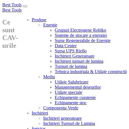
Best Tools
Toggle
Best Tools
navigation
Produse
Ce
Energie
sunt
Grupuri Electrogene Rehlko
Sisteme de stocare a energiei
CAV-
Surse Regenerabile de Energie
urile
Data Center
Sursa UPS Riello
Inchirieri Generatoare
Inchirieri turnuri de lumina
Turnuri de lumina
Tehnica industriala & Utilaje constructii
Mediu
Utilaje Salubrizare
Managementul deseurilor
Utilaje speciale
Echipamente curatenie
Echipamente stoc
Componenta Verde
Inchirieri
Inchirieri generatoare
Inchirieri Turnuri de Lumina
Service