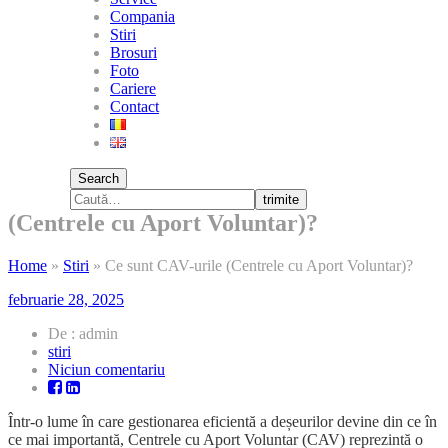
Compania
Stiri
Brosuri
Foto
Cariere
Contact
Search
trimite
(Centrele cu Aport Voluntar)?
Home
»
Stiri
»
Ce sunt CAV-urile (Centrele cu Aport Voluntar)?
februarie 28, 2025
De : admin
stiri
la
Niciun comentariu
Ce
sunt
Într-o lume în care gestionarea eficientă a deșeurilor devine din ce în
CAV-
ce mai importantă, Centrele cu Aport Voluntar (CAV) reprezintă o
urile