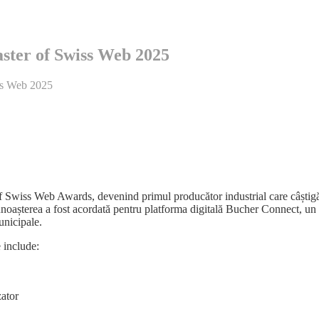
aster of Swiss Web 2025
iss Web 2025
 of Swiss Web Awards, devenind primul producător industrial care câștigă
unoașterea a fost acordată pentru platforma digitală Bucher Connect, un
municipale.
 include:
zator