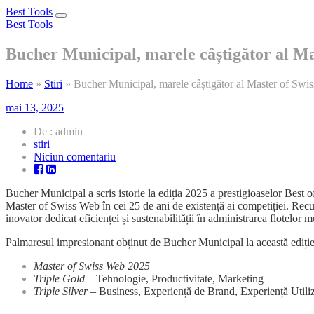
Best Tools
Toggle
Best Tools
navigation
Bucher Municipal, marele câștigător al M
Home
»
Stiri
»
Bucher Municipal, marele câștigător al Master of Sw
mai 13, 2025
De : admin
stiri
la
Niciun comentariu
Bucher
Municipal,
Bucher Municipal a scris istorie la ediția 2025 a prestigioaselor Best
marele
Master of Swiss Web în cei 25 de ani de existență ai competiției. Rec
câștigător
inovator dedicat eficienței și sustenabilității în administrarea flotelor 
al
Master
Palmaresul impresionant obținut de Bucher Municipal la această ediție
of
Swiss
Master of Swiss Web 2025
Web
Triple Gold
– Tehnologie, Productivitate, Marketing
2025
Triple Silver
– Business, Experiență de Brand, Experiență Utili