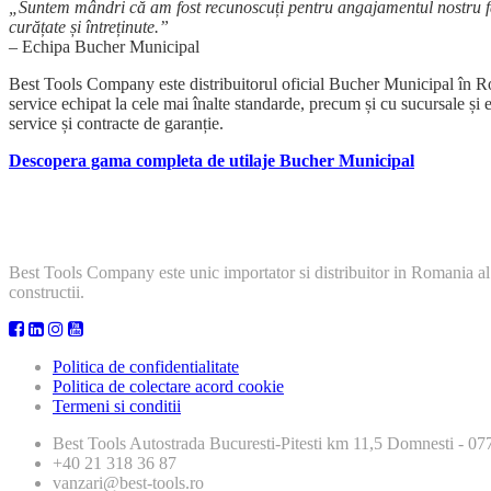
„Suntem mândri că am fost recunoscuți pentru angajamentul nostru față
curățate și întreținute.”
– Echipa Bucher Municipal
Best Tools Company este distribuitorul oficial Bucher Municipal în Ro
service echipat la cele mai înalte standarde, precum și cu sucursale și 
service și contracte de garanție.
Descopera gama completa de utilaje Bucher Municipal
Best Tools Company este unic importator si distribuitor in Romania al
constructii.
Politica de confidentialitate
Politica de colectare acord cookie
Termeni si conditii
Best Tools
Autostrada Bucuresti-Pitesti km 11,5 Domnesti - 
+40 21 318 36 87
vanzari@best-tools.ro