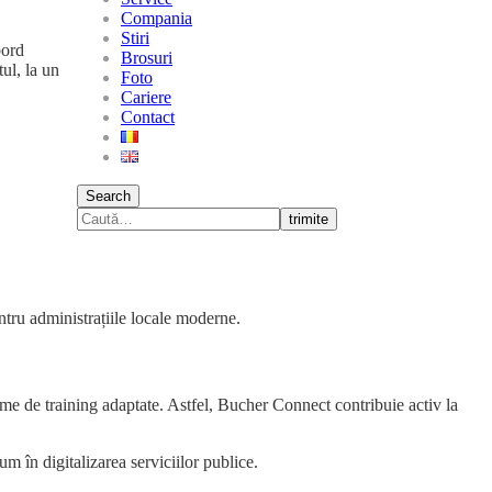
Compania
Stiri
bord
Brosuri
tul, la un
Foto
Cariere
Contact
Search
trimite
entru administrațiile locale moderne.
grame de training adaptate. Astfel, Bucher Connect contribuie activ la
m în digitalizarea serviciilor publice.