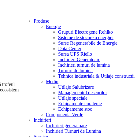
Produse
Energie
Grupuri Electrogene Rehlko
Sisteme de stocare a energiei
Surse Regenerabile de Energie
Data Center
Sursa UPS Riello
Inchirieri Generatoare
Inchirieri turnuri de lumina
Turnuri de lumina
Tehnica industriala & Utilaje constructii
Mediu
 trofeul
Utilaje Salubrizare
 ecosistem
Managementul deseurilor
Utilaje speciale
Echipamente curatenie
Echipamente stoc
Componenta Verde
Inchirieri
Inchirieri generatoare
Inchirieri Turnuri de Lumina
Service