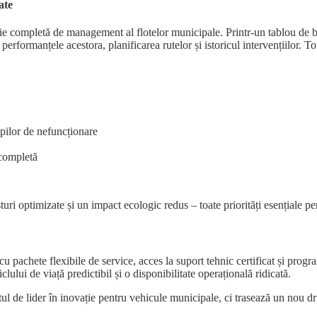
ate
ție completă de management al flotelor municipale. Printr-un tablou de 
 performanțele acestora, planificarea rutelor și istoricul intervențiilor. To
mpilor de nefuncționare
 completă
turi optimizate și un impact ecologic redus – toate priorități esențiale p
, cu pachete flexibile de service, acces la suport tehnic certificat și pro
lului de viață predictibil și o disponibilitate operațională ridicată.
l de lider în inovație pentru vehicule municipale, ci trasează un nou dru