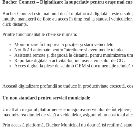
Bucher Connect – Digitalizare la superlativ pentru orașe mai cur
Bucher Connect este mai mult decât o platformă digitală – este o solu
intuitiv, managerii de flote au acces în timp real la statusul vehiculelor,
click distanță.
Printre funcționalitățile cheie se numără:
Monitorizare în timp real a poziției și stării vehiculelor
Notificări automate pentru întreținere și evenimente tehnice
Asistență remote și diagnoză la distanță, pentru minimizarea ti
Raportare digitală a activităților, inclusiv a emisiilor de CO₂
Acces digital la piese de schimb OEM și documentație tehnică
Această digitalizare profundă se traduce în productivitate crescută, cos
Un nou standard pentru servicii municipale
Un alt atu major al platformei este integrarea serviciilor de întreținere
maximizarea duratei de viață a vehiculelor, asigurând un cost total al cic
Prin această platformă, Bucher Municipal nu doar că își reafirmă statutu