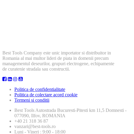
Best Tools Company este unic importator si distribuitor in
Romania al mai multor lideri de piata in domenii precum
managementul deseurilor, grupuri electrogene, echipamente
de curatenie stradala sau constructii.
Politica de confidentialitate
Politica de colectare acord cookie
Termeni si conditii
Best Tools
Autostrada Bucuresti-Pitesti km 11,5 Domnesti -
077090, Ilfov, ROMANIA
+40 21 318 36 87
vanzari@best-tools.ro
Luni - Vineri : 9:00 - 18:00