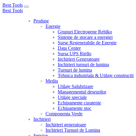
Best Tools
Toggle
Best Tools
navigation
Produse
Energie
Grupuri Electrogene Rehlko
Sisteme de stocare a energiei
Surse Regenerabile de Energie
Data Center
Sursa UPS Riello
Inchirieri Generatoare
Inchirieri turnuri de lumina
Turnuri de lumina
Tehnica industriala & Utilaje constructii
Mediu
Utilaje Salubrizare
Managementul deseurilor
Utilaje speciale
Echipamente curatenie
Echipamente stoc
Componenta Verde
Inchirieri
Inchirieri generatoare
Inchirieri Turnuri de Lumina
Service