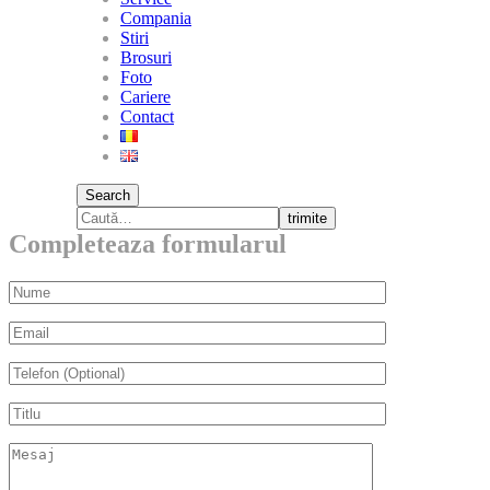
Compania
Stiri
Brosuri
Foto
Cariere
Contact
Search
trimite
Completeaza formularul