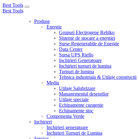
Best Tools
Toggle
Best Tools
navigation
Produse
Energie
Grupuri Electrogene Rehlko
Sisteme de stocare a energiei
Surse Regenerabile de Energie
Data Center
Sursa UPS Riello
Inchirieri Generatoare
Inchirieri turnuri de lumina
Turnuri de lumina
Tehnica industriala & Utilaje constructii
Mediu
Utilaje Salubrizare
Managementul deseurilor
Utilaje speciale
Echipamente curatenie
Echipamente stoc
Componenta Verde
Inchirieri
Inchirieri generatoare
Inchirieri Turnuri de Lumina
Service