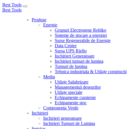
Best Tools
Toggle
Best Tools
navigation
Produse
Energie
Grupuri Electrogene Rehlko
Sisteme de stocare a energiei
Surse Regenerabile de Energie
Data Center
Sursa UPS Riello
Inchirieri Generatoare
Inchirieri turnuri de lumina
Turnuri de lumina
Tehnica industriala & Utilaje constructii
Mediu
Utilaje Salubrizare
Managementul deseurilor
Utilaje speciale
Echipamente curatenie
Echipamente stoc
Componenta Verde
Inchirieri
Inchirieri generatoare
Inchirieri Turnuri de Lumina
Service