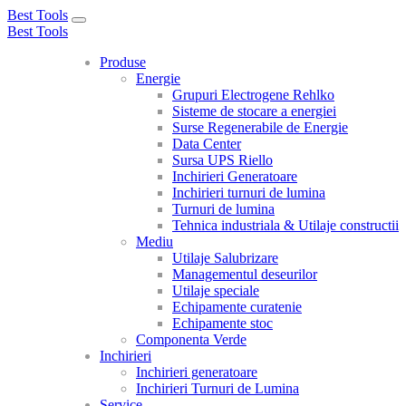
Best Tools
Toggle
Best Tools
navigation
Produse
Energie
Grupuri Electrogene Rehlko
Sisteme de stocare a energiei
Surse Regenerabile de Energie
Data Center
Sursa UPS Riello
Inchirieri Generatoare
Inchirieri turnuri de lumina
Turnuri de lumina
Tehnica industriala & Utilaje constructii
Mediu
Utilaje Salubrizare
Managementul deseurilor
Utilaje speciale
Echipamente curatenie
Echipamente stoc
Componenta Verde
Inchirieri
Inchirieri generatoare
Inchirieri Turnuri de Lumina
Service