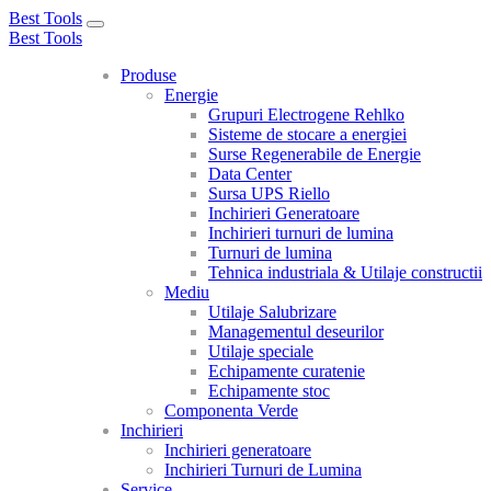
Best Tools
Toggle
Best Tools
navigation
Produse
Energie
Grupuri Electrogene Rehlko
Sisteme de stocare a energiei
Surse Regenerabile de Energie
Data Center
Sursa UPS Riello
Inchirieri Generatoare
Inchirieri turnuri de lumina
Turnuri de lumina
Tehnica industriala & Utilaje constructii
Mediu
Utilaje Salubrizare
Managementul deseurilor
Utilaje speciale
Echipamente curatenie
Echipamente stoc
Componenta Verde
Inchirieri
Inchirieri generatoare
Inchirieri Turnuri de Lumina
Service